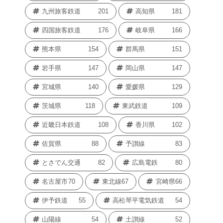
九州旅客鉄道
201
高知県
181
四国旅客鉄道
176
岐阜県
166
熊本県
154
群馬県
151
岩手県
147
岡山県
147
宮城県
140
愛媛県
129
茨城県
118
東武鉄道
109
近畿日本鉄道
108
香川県
102
佐賀県
88
予讃線
83
とさでん交通
82
広島電鉄
80
名古屋市
70
東北線
67
宮崎県
66
伊予鉄道
55
高松琴平電気鉄道
54
山陽線
54
土讃線
52