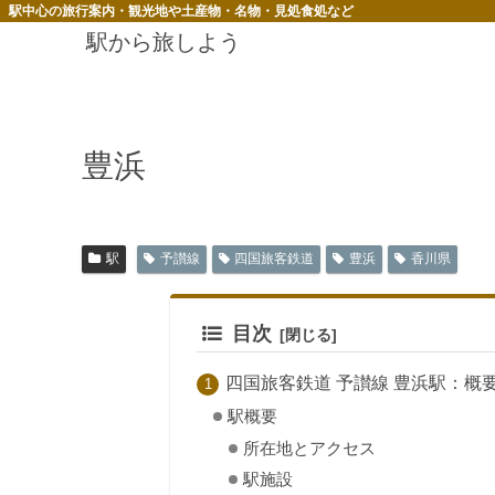
駅中心の旅行案内・観光地や土産物・名物・見処食処など
駅から旅しよう
豊浜
駅
予讃線
四国旅客鉄道
豊浜
香川県
目次
四国旅客鉄道 予讃線 豊浜駅：概
駅概要
所在地とアクセス
駅施設