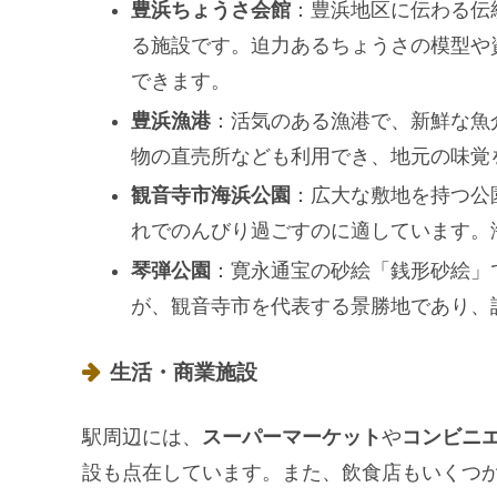
豊浜ちょうさ会館
：豊浜地区に伝わる伝
る施設です。迫力あるちょうさの模型や
できます。
豊浜漁港
：活気のある漁港で、新鮮な魚
物の直売所なども利用でき、地元の味覚
観音寺市海浜公園
：広大な敷地を持つ公
れでのんびり過ごすのに適しています。
琴弾公園
：寛永通宝の砂絵「銭形砂絵」
が、観音寺市を代表する景勝地であり、
生活・商業施設
駅周辺には、
スーパーマーケット
や
コンビニ
設も点在しています。また、飲食店もいくつ