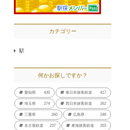
カテゴリー
駅
何かお探しですか？
愛知県
430
東日本旅客鉄道
417
埼玉県
274
西日本旅客鉄道
262
三重県
260
広島県
248
名古屋鉄道
237
東海旅客鉄道
203