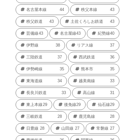
名古屋本線
44
秩父本線
43
秩父鉄道
43
土佐くろしお鉄道
43
芸備線
43
名古屋線
43
紀勢線
40
伊野線
38
リアス線
37
三陸鉄道
37
西武鉄道
36
伊勢崎線
35
熊本市
35
東海道線
34
越美南線
33
長良川鉄道
33
高山線
31
東上本線
29
後免線
29
仙石線
29
三岐鉄道
28
鹿児島線
28
日豊線
28
山田線
27
常磐線
27