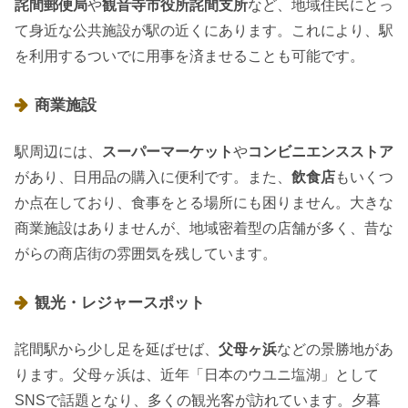
詫間郵便局
や
観音寺市役所詫間支所
など、地域住民にとっ
て身近な公共施設が駅の近くにあります。これにより、駅
を利用するついでに用事を済ませることも可能です。
商業施設
駅周辺には、
スーパーマーケット
や
コンビニエンスストア
があり、日用品の購入に便利です。また、
飲食店
もいくつ
か点在しており、食事をとる場所にも困りません。大きな
商業施設はありませんが、地域密着型の店舗が多く、昔な
がらの商店街の雰囲気を残しています。
観光・レジャースポット
詫間駅から少し足を延ばせば、
父母ヶ浜
などの景勝地があ
ります。父母ヶ浜は、近年「日本のウユニ塩湖」として
SNSで話題となり、多くの観光客が訪れています。夕暮