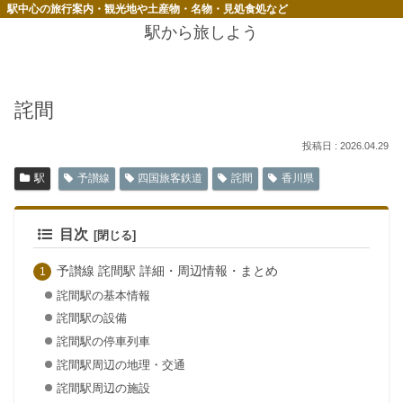
駅中心の旅行案内・観光地や土産物・名物・見処食処など
駅から旅しよう
詫間
2026.04.29
駅
予讃線
四国旅客鉄道
詫間
香川県
目次
予讃線 詫間駅 詳細・周辺情報・まとめ
詫間駅の基本情報
詫間駅の設備
詫間駅の停車列車
詫間駅周辺の地理・交通
詫間駅周辺の施設