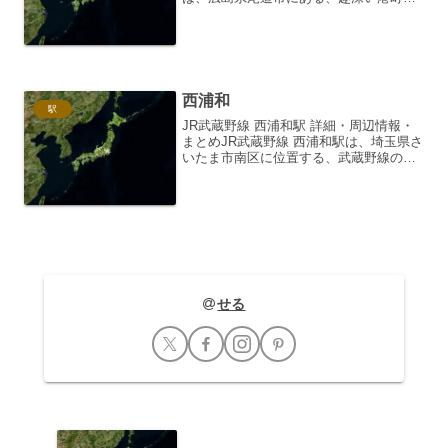
の玄関口として長年親しまれてきた駅で
す。古くから漁業と商業で栄え、現在も
その歴史的な景観と穏やかな雰囲気が多
くの人々を魅了し...
西浦和
駅
JR武蔵野線 西浦和駅 詳細・周辺情報・
まとめJR武蔵野線 西浦和駅は、埼玉県さ
いたま市南区に位置する、武蔵野線の駅
です。都心からやや離れた住宅地帯にあ
りながら、周辺には公園や商業施設など
も点在し、地域住民の生活を支える重要
な拠点となってい...
せる