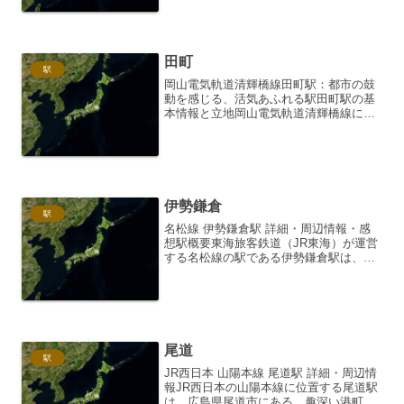
1線を持つ無人駅となっています。駅の歴
史比地大駅は、...
田町
駅
岡山電気軌道清輝橋線田町駅：都市の鼓
動を感じる、活気あふれる駅田町駅の基
本情報と立地岡山電気軌道清輝橋線に位
置する田町駅は、岡山市中心部、特に商
業・行政の中心地に近い場所に位置して
います。清輝橋線と東山本線が交差す
る、交通の要衝とも言える場...
伊勢鎌倉
駅
名松線 伊勢鎌倉駅 詳細・周辺情報・感
想駅概要東海旅客鉄道（JR東海）が運営
する名松線の駅である伊勢鎌倉駅は、三
重県松阪市嬉野宮野町に位置していま
す。単式ホーム1面1線を有する無人駅で
す。1日の平均乗車人員は、近年のデータ
によると10人未満...
尾道
駅
JR西日本 山陽本線 尾道駅 詳細・周辺情
報JR西日本の山陽本線に位置する尾道駅
は、広島県尾道市にある、趣深い港町へ