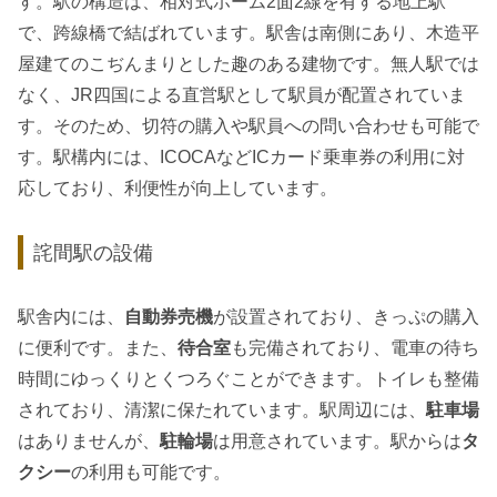
す。駅の構造は、相対式ホーム2面2線を有する地上駅
で、跨線橋で結ばれています。駅舎は南側にあり、木造平
屋建てのこぢんまりとした趣のある建物です。無人駅では
なく、JR四国による直営駅として駅員が配置されていま
す。そのため、切符の購入や駅員への問い合わせも可能で
す。駅構内には、ICOCAなどICカード乗車券の利用に対
応しており、利便性が向上しています。
詫間駅の設備
駅舎内には、
自動券売機
が設置されており、きっぷの購入
に便利です。また、
待合室
も完備されており、電車の待ち
時間にゆっくりとくつろぐことができます。トイレも整備
されており、清潔に保たれています。駅周辺には、
駐車場
はありませんが、
駐輪場
は用意されています。駅からは
タ
クシー
の利用も可能です。