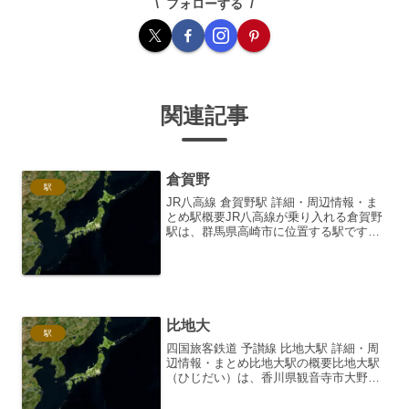
フォローする
関連記事
倉賀野
駅
JR八高線 倉賀野駅 詳細・周辺情報・ま
とめ駅概要JR八高線が乗り入れる倉賀野
駅は、群馬県高崎市に位置する駅です。
八高線は、東京都の八王子駅から群馬県
の高麗川駅までを結ぶ、東京近郊と埼玉
県西部・群馬県南部を結ぶ重要な路線で
す。倉賀野駅は、八...
比地大
駅
四国旅客鉄道 予讃線 比地大駅 詳細・周
辺情報・まとめ比地大駅の概要比地大駅
（ひじだい）は、香川県観音寺市大野原
町にあるJR四国予讃線の駅です。観音寺
駅と豊浜駅の間に位置し、単式ホーム1面