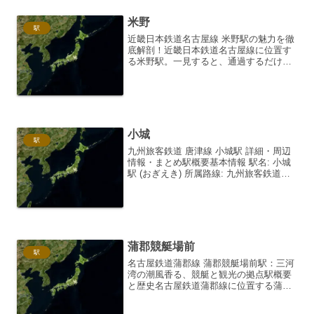
米野
駅
近畿日本鉄道名古屋線 米野駅の魅力を徹
底解剖！近畿日本鉄道名古屋線に位置す
る米野駅。一見すると、通過するだけの
駅と思われがちですが、実は地元住民の
生活に密着した温かい駅であり、隠れた
魅力も秘めた駅なのです。今回は、そん
な米野駅の詳細情報から...
小城
駅
九州旅客鉄道 唐津線 小城駅 詳細・周辺
情報・まとめ駅概要基本情報 駅名: 小城
駅 (おぎえき) 所属路線: 九州旅客鉄道
(JR九州) 唐津線 開業年月日: 1907年 (明
治40年) 10月23日 所在地: 〒845-0003 佐
賀県小...
蒲郡競艇場前
駅
名古屋鉄道蒲郡線 蒲郡競艇場前駅：三河
湾の潮風香る、競艇と観光の拠点駅概要
と歴史名古屋鉄道蒲郡線に位置する蒲郡
競艇場前駅は、その名の通り蒲郡競艇場
の最寄り駅として知られています。三河