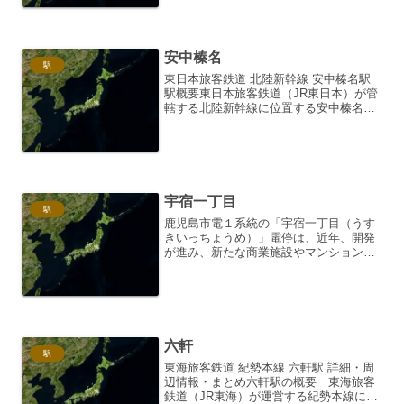
湾に面した蒲郡市にあり、青い海と穏や
かな自然に囲まれたロケ...
安中榛名
駅
東日本旅客鉄道 北陸新幹線 安中榛名駅
駅概要東日本旅客鉄道（JR東日本）が管
轄する北陸新幹線に位置する安中榛名駅
は、群馬県安中市に所在する新幹線単独
駅です。1997年10月1日の長野新幹線
（当時）開業と同時に設置されました。
周辺には市街地が...
宇宿一丁目
駅
鹿児島市電１系統の「宇宿一丁目（うす
きいっちょうめ）」電停は、近年、開発
が進み、新たな商業施設やマンションが
建設され、利便性が向上しているエリア
です。自然豊かな公園や河川も近く、都
市的な便利さと自然環境が調和した、住
みやすい住宅地として人気...
六軒
駅
東海旅客鉄道 紀勢本線 六軒駅 詳細・周
辺情報・まとめ六軒駅の概要 東海旅客
鉄道（JR東海）が運営する紀勢本線に位