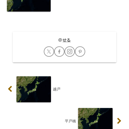
置する六軒駅は、三重県松阪市に所在す
る無人駅です。1930年（昭和5年）12月
12日に、参宮線の一部として開業しまし
た。当初は...
せる
越戸
平戸橋