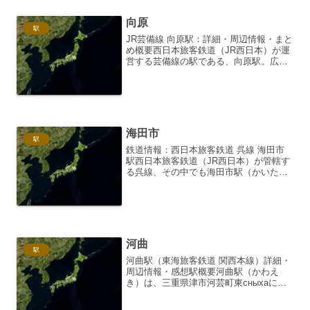
向原
駅
JR芸備線 向原駅：詳細・周辺情報・まと
め概要西日本旅客鉄道（JR西日本）が運
営する芸備線の駅である、向原駅。広島
県安芸高田市甲田町に位置し、1935年
（昭和10年）の開業以来、地域住民の生
活を支える重要な鉄道拠点としての役割
を担ってきまし...
海田市
駅
鉄道情報：西日本旅客鉄道 呉線 海田市
駅西日本旅客鉄道（JR西日本）が管轄す
る呉線、その中でも海田市駅（かいたし
いちえき）は、広島県安芸郡海田町に位
置し、呉線における重要な駅の一つで
す。近年、周辺地域の発展とともに駅の
利用者数も増加傾向にあ...
河曲
駅
河曲駅（東海旅客鉄道 関西本線）詳細・
周辺情報・感想駅概要河曲駅（かわえ
き）は、三重県津市河芸町東сныхaに位
置する、東海旅客鉄道（JR東海）関西本
線の駅です。単式ホーム1面1線を有する