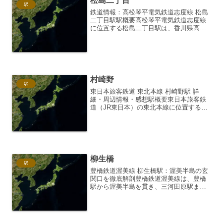
松島二丁目
駅
鉄道情報：高松琴平電気鉄道志度線 松島
二丁目駅駅概要高松琴平電気鉄道志度線
に位置する松島二丁目駅は、香川県高松
市にある無人駅です。駅番号は
「S07」。志度線は、高松市の中心部か
ら東へ延び、さぬき市志度駅へと至る路
線であり、松島二丁目駅はこの...
村崎野
駅
東日本旅客鉄道 東北本線 村崎野駅 詳
細・周辺情報・感想駅概要東日本旅客鉄
道（JR東日本）の東北本線に位置する村
崎野駅は、岩手県紫波郡矢巾町にありま
す。東北本線は、東京駅を起点とし、東
北地方を縦断する幹線鉄道路線であり、
その中でも村崎野駅は...
柳生橋
駅
豊橋鉄道渥美線 柳生橋駅：渥美半島の玄
関口を徹底解剖豊橋鉄道渥美線は、豊橋
駅から渥美半島を貫き、三河田原駅まで
を結ぶローカル線です。その路線上に位
置する柳生橋駅は、渥美半島へのアクセ
ス拠点として、また、周辺の自然や歴史
に触れるための出発点と...