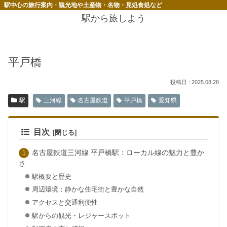
駅中心の旅行案内・観光地や土産物・名物・見処食処など
駅から旅しよう
平戸橋
2025.08.28
駅
三河線
名古屋鉄道
平戸橋
愛知県
目次
名古屋鉄道三河線 平戸橋駅：ローカル線の魅力と豊か
さ
駅概要と歴史
周辺環境：静かな住宅街と豊かな自然
アクセスと交通利便性
駅からの観光・レジャースポット