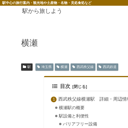
駅中心の旅行案内・観光地や土産物・名物・見処食処など
駅から旅しよう
横瀬
駅
埼玉県
横瀬
西武秩父線
西武鉄道
目次
西武秩父線横瀬駅 詳細・周辺情
横瀬駅の概要
駅設備と利便性
バリアフリー設備