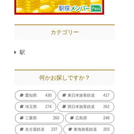
カテゴリー
駅
何かお探しですか？
愛知県
430
東日本旅客鉄道
417
埼玉県
274
西日本旅客鉄道
262
三重県
260
広島県
248
名古屋鉄道
237
東海旅客鉄道
203