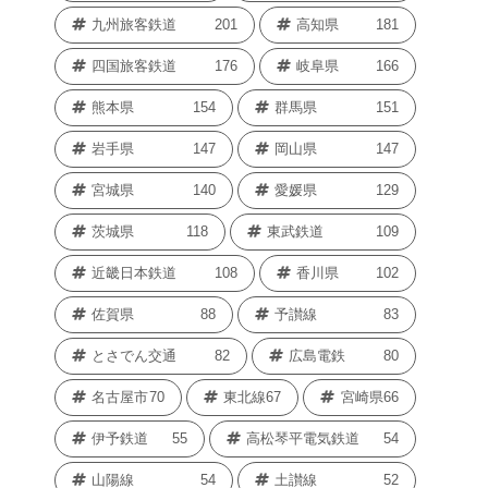
九州旅客鉄道
201
高知県
181
四国旅客鉄道
176
岐阜県
166
熊本県
154
群馬県
151
岩手県
147
岡山県
147
宮城県
140
愛媛県
129
茨城県
118
東武鉄道
109
近畿日本鉄道
108
香川県
102
佐賀県
88
予讃線
83
とさでん交通
82
広島電鉄
80
名古屋市
70
東北線
67
宮崎県
66
伊予鉄道
55
高松琴平電気鉄道
54
山陽線
54
土讃線
52