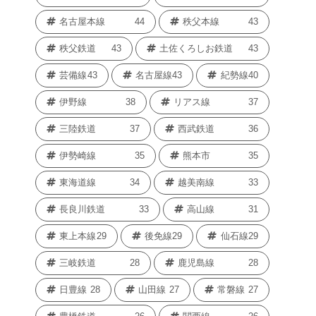
名古屋本線
44
秩父本線
43
秩父鉄道
43
土佐くろしお鉄道
43
芸備線
43
名古屋線
43
紀勢線
40
伊野線
38
リアス線
37
三陸鉄道
37
西武鉄道
36
伊勢崎線
35
熊本市
35
東海道線
34
越美南線
33
長良川鉄道
33
高山線
31
東上本線
29
後免線
29
仙石線
29
三岐鉄道
28
鹿児島線
28
日豊線
28
山田線
27
常磐線
27