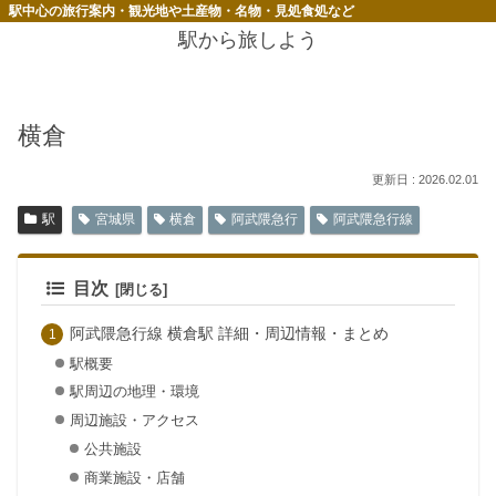
駅中心の旅行案内・観光地や土産物・名物・見処食処など
駅から旅しよう
横倉
2026.02.01
駅
宮城県
横倉
阿武隈急行
阿武隈急行線
目次
阿武隈急行線 横倉駅 詳細・周辺情報・まとめ
駅概要
駅周辺の地理・環境
周辺施設・アクセス
公共施設
商業施設・店舗