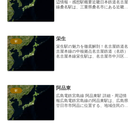
辺情報・感想駅概要近畿日本鉄道名古屋
線桑名駅は、三重県桑名市にある近畿日
本鉄道（近鉄）の駅です。近鉄名古屋線
が乗り入れており、名古屋方面、賢島方
面へのアクセス拠点となっています。JR
関西本線、養老鉄道養老...
栄生
駅
栄生駅の魅力を徹底解剖！名古屋鉄道名
古屋本線の中核拠点名古屋鉄道（名鉄）
名古屋本線栄生駅は、名古屋市中川区に
ある重要な駅です。今回は、駅舎の構造
から周辺環境、そして利用者の声まで、
栄生駅の魅力を余すことなくご紹介しま
す。駅舎とアクセス栄生駅...
阿品東
駅
広島電鉄宮島線 阿品東駅 詳細・周辺情
報広島電鉄宮島線の阿品東駅は、広島県
廿日市市阿品に位置する、地域住民の生
活を支える重要な駅です。広島市中心部
と宮島口方面を結ぶ広電宮島線におい
て、阿品東駅は阿品駅の東側に位置して
おり、その名の通り東側の...