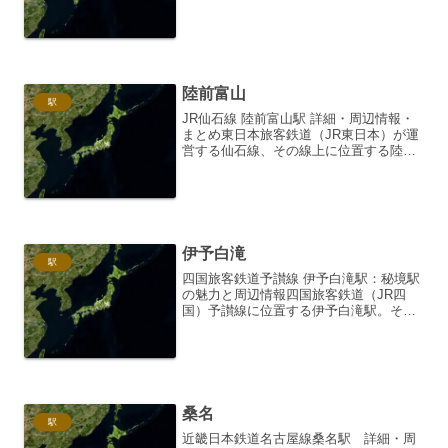
す。北海道新幹線と道南いさりび鉄道線
が乗り入れ、津軽海峡を挟んで本州と北
海道を結ぶ重要な交通拠点となっていま
す。2016年3月の北...
陸前富山
駅
JR仙石線 陸前富山駅 詳細・周辺情報・
まとめ東日本旅客鉄道（JR東日本）が運
営する仙石線、その線上に位置する陸前
富山駅は、宮城県石巻市にあります。こ
の駅は、静かで落ち着いた雰囲気を持
ち、地域住民の生活に根差した存在とし
て親しまれています。...
伊予白滝
駅
四国旅客鉄道予讃線 伊予白滝駅：秘境駅
の魅力と周辺情報四国旅客鉄道（JR四
国）予讃線に位置する伊予白滝駅。その
名は、駅周辺を流れる白滝川に由来しま
す。人口約2000人の小さな町、伊予市双
海町にあり、周囲は豊かな自然に恵まれ
た静かなエリアです...
桑名
駅
近畿日本鉄道名古屋線桑名駅 詳細・周