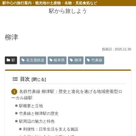
駅中心の旅行案内・観光地や土産物・名物・見処食処など
駅から旅しよう
柳津
2025.11.30
駅
名古屋鉄道
岐阜県
柳津
竹鼻線
目次
名鉄竹鼻線 柳津駅：歴史と進化を遂げる地域密着型ロ
ーカル線駅
駅概要と立地
竹鼻線と柳津駅の歴史
駅周辺の魅力と特色
利便性：日常生活を支える施設