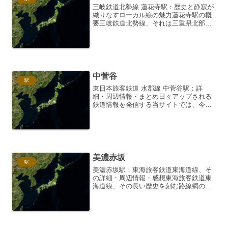
三岐鉄道北勢線 蓮花寺駅：歴史と静寂が
織りなすローカル線の魅力蓮花寺駅の概
要三岐鉄道北勢線、それは三重県北部の
いなべ市と四日市市を結ぶ、独特の魅力
を持つナローゲージ鉄道です。その中で
も、いなべ市阿下喜町に位置する蓮花寺
駅は、訪れる人々に静か...
中菅谷
駅
東日本旅客鉄道 水郡線 中菅谷駅：詳
細・周辺情報・まとめ日々アップされる
鉄道情報を発信する当サイトでは、今回
は東日本旅客鉄道（JR東日本）が管轄す
る水郡線の「中菅谷駅」に焦点を当て、
その詳細、駅周辺の魅力、そして利用者
の声などを詳しく掘り下...
美濃赤坂
駅
美濃赤坂駅：東海旅客鉄道東海道線、そ
の詳細・周辺情報・感想東海旅客鉄道東
海道線、その長い歴史を刻む路線網の中
に、ひっそりと、しかし確かな存在感を
放つ駅があります。それが、美濃赤坂駅
です。ここでは、この美濃赤坂駅の詳
細、周辺情報、そして訪れた...