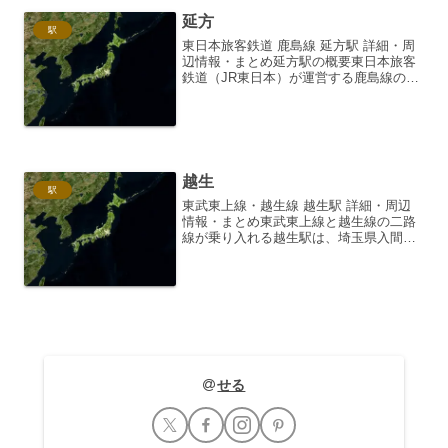
延方
駅
東日本旅客鉄道 鹿島線 延方駅 詳細・周
辺情報・まとめ延方駅の概要東日本旅客
鉄道（JR東日本）が運営する鹿島線の延
方駅は、千葉県潮来市に位置する無人駅
です。1970年（昭和45年）7月1日に鹿島
臨海鉄道鹿島港南駅（現：鹿島サッカー
スタジアム...
越生
駅
東武東上線・越生線 越生駅 詳細・周辺
情報・まとめ東武東上線と越生線の二路
線が乗り入れる越生駅は、埼玉県入間郡
越生町に位置し、都心へのアクセスと豊
かな自然環境を併せ持つ魅力的な駅で
す。都心から約1時間と、日帰りでも訪れ
やすい距離にありながら...
せる