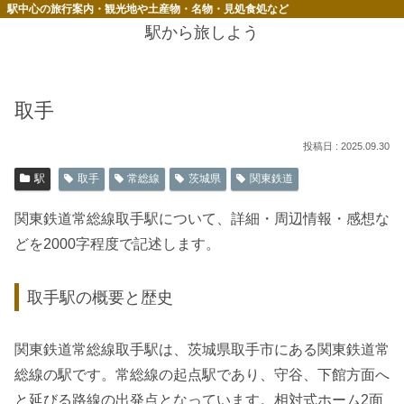
駅中心の旅行案内・観光地や土産物・名物・見処食処など
駅から旅しよう
取手
2025.09.30
駅
取手
常総線
茨城県
関東鉄道
関東鉄道常総線取手駅について、詳細・周辺情報・感想な
どを2000字程度で記述します。
取手駅の概要と歴史
関東鉄道常総線取手駅は、茨城県取手市にある関東鉄道常
総線の駅です。常総線の起点駅であり、守谷、下館方面へ
と延びる路線の出発点となっています。相対式ホーム2面