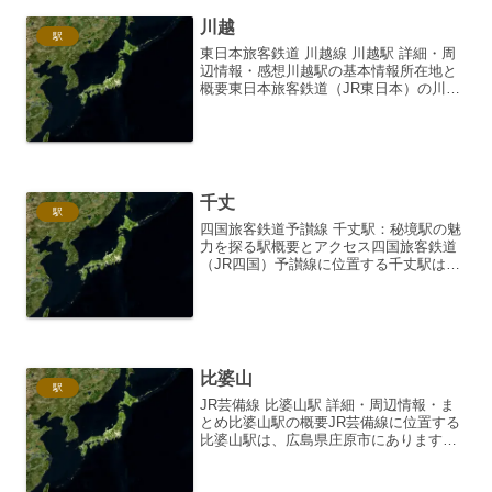
川越
駅
東日本旅客鉄道 川越線 川越駅 詳細・周
辺情報・感想川越駅の基本情報所在地と
概要東日本旅客鉄道（JR東日本）の川越
線に位置する川越駅は、埼玉県川越市に
あります。川越線における主要駅の一つ
であり、同時に東武東上線との乗り換え
駅としての機能も有...
千丈
駅
四国旅客鉄道予讃線 千丈駅：秘境駅の魅
力を探る駅概要とアクセス四国旅客鉄道
（JR四国）予讃線に位置する千丈駅は、
愛媛県西条市河原津にある無人駅です。
駅舎は簡素ながらも、独特の雰囲気を醸
し出しており、鉄道ファンの間では「秘
境駅」として知られて...
比婆山
駅
JR芸備線 比婆山駅 詳細・周辺情報・ま
とめ比婆山駅の概要JR芸備線に位置する
比婆山駅は、広島県庄原市にあります。
単線非電化のローカル線である芸備線の
中でも、特に山間部に位置し、静かで落