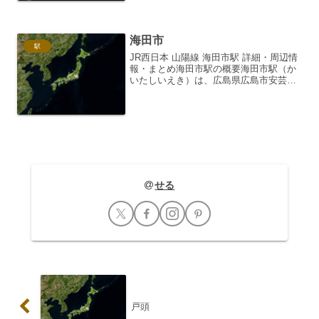
ち着いた雰囲気を醸し出しています。標
高も比較的高く、春...
海田市
駅
JR西日本 山陽線 海田市駅 詳細・周辺情
報・まとめ海田市駅の概要海田市駅（か
いたしいえき）は、広島県広島市安芸区
にある西日本旅客鉄道（JR西日本）山陽
本線の駅です。山陽本線は、本州を東西
に横断する主要幹線であり、海田市駅は
その中でも広島都...
せる
戸頭