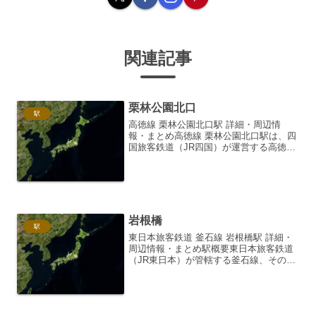
関連記事
栗林公園北口
駅
高徳線 栗林公園北口駅 詳細・周辺情
報・まとめ高徳線 栗林公園北口駅は、四
国旅客鉄道（JR四国）が運営する高徳線
の駅です。香川県高松市に位置してお
り、駅名の通り、国の名勝である栗林公
園の北口に最も近い玄関口として機能し
ています。駅の概要栗林...
岩根橋
駅
東日本旅客鉄道 釜石線 岩根橋駅 詳細・
周辺情報・まとめ駅概要東日本旅客鉄道
（JR東日本）が管轄する釜石線、その中
核をなす駅の一つが岩根橋駅です。岩手
県釜石市に位置し、標高は海抜約65メー
トル。この駅は、単式ホーム1面1線を有
する地上駅であ...