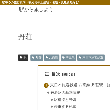
駅中心の旅行案内・観光地や土産物・名物・見処食処など
駅から旅しよう
丹荘
駅
丹荘
八高線
埼玉県
東日本旅客鉄道
目次
東日本旅客鉄道 八高線 丹荘駅：
丹荘駅の基本情報
駅構造と設備
停車する列車