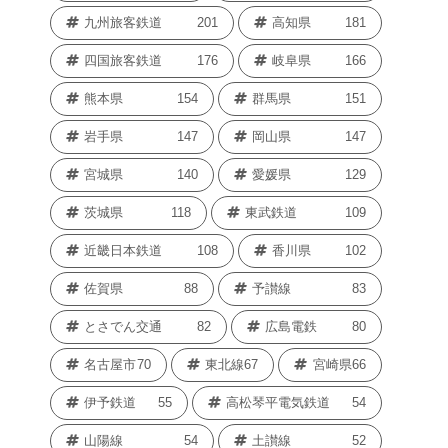
九州旅客鉄道
201
高知県
181
四国旅客鉄道
176
岐阜県
166
熊本県
154
群馬県
151
岩手県
147
岡山県
147
宮城県
140
愛媛県
129
茨城県
118
東武鉄道
109
近畿日本鉄道
108
香川県
102
佐賀県
88
予讃線
83
とさでん交通
82
広島電鉄
80
名古屋市
70
東北線
67
宮崎県
66
伊予鉄道
55
高松琴平電気鉄道
54
山陽線
54
土讃線
52