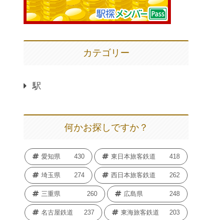
カテゴリー
駅
何かお探しですか？
愛知県
430
東日本旅客鉄道
418
埼玉県
274
西日本旅客鉄道
262
三重県
260
広島県
248
名古屋鉄道
237
東海旅客鉄道
203