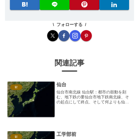
フォローする
関連記事
仙台
駅
仙台市南北線 仙台駅：都市の鼓動を刻
む、地下鉄の要仙台市地下鉄南北線、そ
の起点にして終点、そして何よりも仙台
という都市の象徴とも言えるのが仙台駅
です。JR、私鉄、そして地下鉄南北線・
東西線が交錯する東北地方最大のターミ
ナル駅として、日々多く...
工学部前
駅