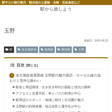
駅中心の旅行案内・観光地や土産物・名物・見処食処など
駅から旅しよう
玉野
2025.08.23
駅
名古屋鉄道
尾西線
愛知県
玉野
目次
名古屋鉄道尾西線 玉野駅の魅力探訪：ローカル線の温
もりと意外な賑わい
駅舎と周辺環境：古き良き時代の面影と現代の調和
アクセスと交通手段：車とバスの利用が中心
駅周辺のスポット：地域に根付く生活圏の魅力
玉野駅の利用者層：地元住民と通学生が中心