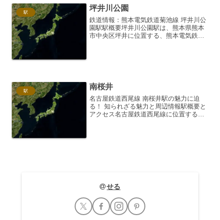
坪井川公園
駅
鉄道情報：熊本電気鉄道菊池線 坪井川公
園駅駅概要坪井川公園駅は、熊本県熊本
市中央区坪井に位置する、熊本電気鉄道
菊池線の駅です。電鉄熊本駅から約
2.8km、菊池温泉駅まで約13.7kmの地点
にあり、標高は15.2mです。1954年（昭
和29年...
南桜井
駅
名古屋鉄道西尾線 南桜井駅の魅力に迫
る！ 知られざる魅力と周辺情報駅概要と
アクセス名古屋鉄道西尾線に位置する南
桜井駅は、碧南市の中心部からやや離れ
た、住宅街の中にひっそりと佇むローカ
ル駅です。主要駅からのアクセスは、名
鉄名古屋本線から西尾線...
せる