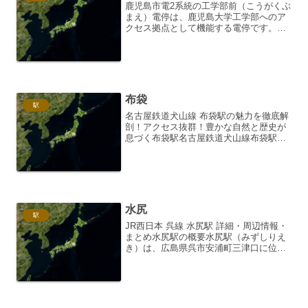
鹿児島市電2系統の工学部前（こうがくぶ
まえ）電停は、鹿児島大学工学部へのア
クセス拠点として機能する電停です。周
辺には、学生向けの飲食店やアパートな
どが多く、活気のあるエリアです。ここ
では、鹿児島市電2系統の工学部前電停に
ついて、5000文字...
布袋
駅
名古屋鉄道犬山線 布袋駅の魅力を徹底解
剖！アクセス抜群！豊かな自然と歴史が
息づく布袋駅名古屋鉄道犬山線布袋駅
は、愛知県犬山市にある駅です。犬山市
の観光の中心地である犬山城や、明治村
へのアクセスにも便利な立地が魅力で
す。駅周辺は自然豊かで、の...
水尻
駅
JR西日本 呉線 水尻駅 詳細・周辺情報・
まとめ水尻駅の概要水尻駅（みずしりえ
き）は、広島県呉市安浦町三津口に位置
する、西日本旅客鉄道（JR西日本）呉線
の駅です。単式ホーム1面1線を持つ地上
駅で、無人駅となっています。駅舎は木
造で、趣のある...