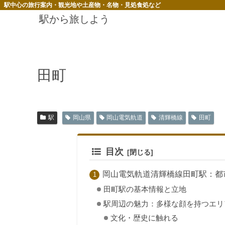
駅中心の旅行案内・観光地や土産物・名物・見処食処など
駅から旅しよう
田町
駅
岡山県
岡山電気軌道
清輝橋線
田町
目次
岡山電気軌道清輝橋線田町駅：都
田町駅の基本情報と立地
駅周辺の魅力：多様な顔を持つエリ
文化・歴史に触れる