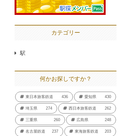
カテゴリー
駅
何かお探しですか？
東日本旅客鉄道
436
愛知県
430
埼玉県
274
西日本旅客鉄道
262
三重県
260
広島県
248
名古屋鉄道
237
東海旅客鉄道
203