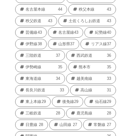
名古屋本線
44
秩父本線
43
秩父鉄道
43
土佐くろしお鉄道
43
芸備線
43
名古屋線
43
紀勢線
40
伊野線
38
山形県
37
リアス線
37
三陸鉄道
37
西武鉄道
36
伊勢崎線
35
熊本市
35
東海道線
34
越美南線
33
長良川鉄道
33
高山線
31
東上本線
29
後免線
29
仙石線
29
三岐鉄道
28
鹿児島線
28
日豊線
28
山田線
27
常磐線
27