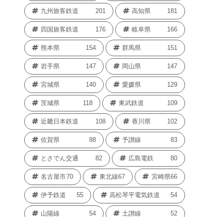
九州旅客鉄道
201
高知県
181
四国旅客鉄道
176
岐阜県
166
熊本県
154
群馬県
151
岩手県
147
岡山県
147
宮城県
140
愛媛県
129
茨城県
118
東武鉄道
109
近畿日本鉄道
108
香川県
102
佐賀県
88
予讃線
83
とさでん交通
82
広島電鉄
80
名古屋市
70
東北線
67
宮崎県
66
伊予鉄道
55
高松琴平電気鉄道
54
山陽線
54
土讃線
52