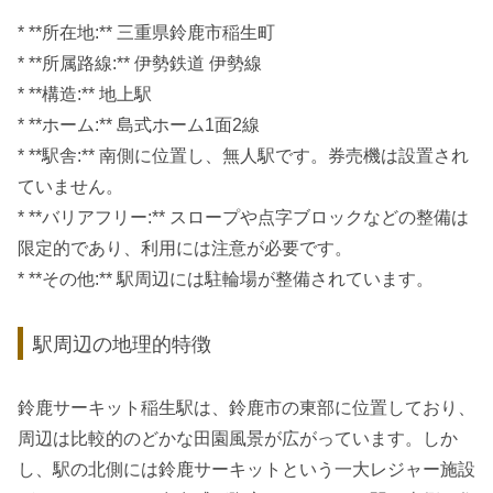
* **所在地:** 三重県鈴鹿市稲生町
* **所属路線:** 伊勢鉄道 伊勢線
* **構造:** 地上駅
* **ホーム:** 島式ホーム1面2線
* **駅舎:** 南側に位置し、無人駅です。券売機は設置され
ていません。
* **バリアフリー:** スロープや点字ブロックなどの整備は
限定的であり、利用には注意が必要です。
* **その他:** 駅周辺には駐輪場が整備されています。
駅周辺の地理的特徴
鈴鹿サーキット稲生駅は、鈴鹿市の東部に位置しており、
周辺は比較的のどかな田園風景が広がっています。しか
し、駅の北側には鈴鹿サーキットという一大レジャー施設