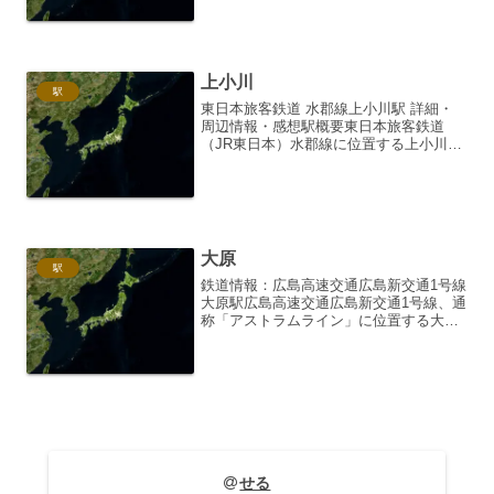
にわたり地域住民の生活を支えてきた歴
史ある駅です。無人駅となっており、静
かで落ち着いた雰囲気...
上小川
駅
東日本旅客鉄道 水郡線上小川駅 詳細・
周辺情報・感想駅概要東日本旅客鉄道
（JR東日本）水郡線に位置する上小川駅
は、茨城県常陸大宮市にある静かな無人
駅です。所在地は茨城県常陸大宮市上小
川1204。相対式ホーム2面2線を有する地
上駅で、ホーム間...
大原
駅
鉄道情報：広島高速交通広島新交通1号線
大原駅広島高速交通広島新交通1号線、通
称「アストラムライン」に位置する大原
駅は、広島市安佐南区にあり、地域住民
の生活を支える重要な駅です。その詳
細、周辺情報、そして利用者の声など
を、2000文字以上に...
せる