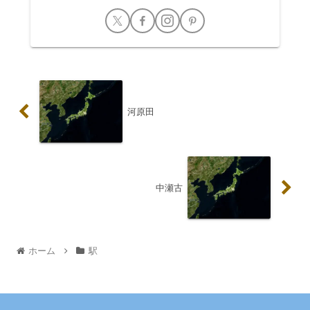
河原田
中瀬古
ホーム
駅