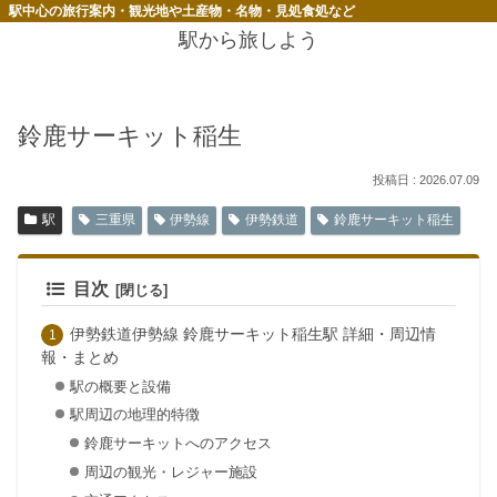
駅中心の旅行案内・観光地や土産物・名物・見処食処など
駅から旅しよう
鈴鹿サーキット稲生
2026.07.09
駅
三重県
伊勢線
伊勢鉄道
鈴鹿サーキット稲生
目次
伊勢鉄道伊勢線 鈴鹿サーキット稲生駅 詳細・周辺情
報・まとめ
駅の概要と設備
駅周辺の地理的特徴
鈴鹿サーキットへのアクセス
周辺の観光・レジャー施設