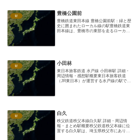
り、吹上駅はその中...
豊橋公園前
駅
豊橋鉄道東田本線 豊橋公園前駅：緑と歴
史に囲まれたローカル線の駅豊橋鉄道東
田本線は、豊橋市の東部を走るローカル
線です。その路線上に位置する豊橋公園
前駅は、文字通り豊橋公園に隣接し、静
かな住宅街の中に佇む、魅力あふれる駅
です。今回は、豊橋公園...
小田林
駅
東日本旅客鉄道 水戸線 小田林駅 詳細・
周辺情報・感想駅概要東日本旅客鉄道
（JR東日本）が運営する水戸線の駅であ
る小田林駅は、茨城県結城市に位置して
います。常磐線と宇都宮線を結ぶ要衝で
ある水戸線は、地域住民の生活や産業を
支える重要な路線です...
白久
駅
秩父鉄道秩父本線白久駅 詳細・周辺情
報・まとめ駅概要秩父鉄道秩父本線に位
置する白久駅は、埼玉県秩父市にありま
す。開業は1914年（大正3年）で、長き