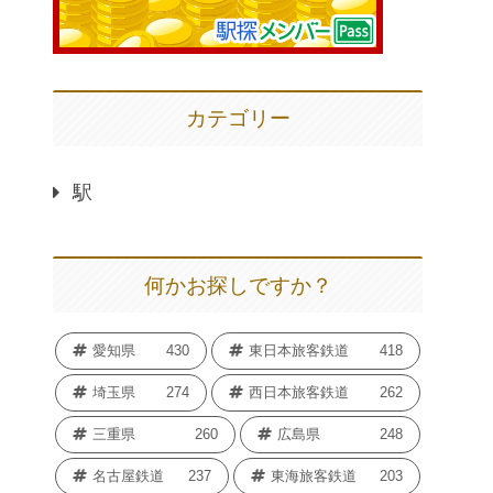
カテゴリー
駅
何かお探しですか？
愛知県
430
東日本旅客鉄道
418
埼玉県
274
西日本旅客鉄道
262
三重県
260
広島県
248
名古屋鉄道
237
東海旅客鉄道
203