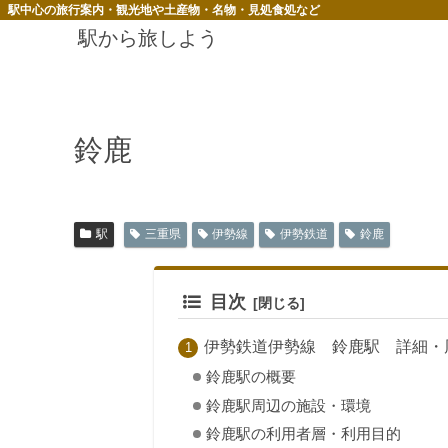
駅中心の旅行案内・観光地や土産物・名物・見処食処など
駅から旅しよう
鈴鹿
駅
三重県
伊勢線
伊勢鉄道
鈴鹿
目次
伊勢鉄道伊勢線 鈴鹿駅 詳細・
鈴鹿駅の概要
鈴鹿駅周辺の施設・環境
鈴鹿駅の利用者層・利用目的