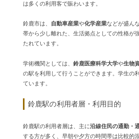
は多くの利用客で賑わいます。
鈴鹿市は、
自動車産業
や
化学産業
などが盛ん
帯から少し離れた、生活拠点としての性格が
たれています。
学術機関としては、
鈴鹿医療科学大学
や
生物
の駅を利用して行うことができます。学生の
ています。
鈴鹿駅の利用者層・利用目的
鈴鹿駅の利用者層は、主に
沿線住民の通勤・
する方が多く、早朝や夕方の時間帯は比較的