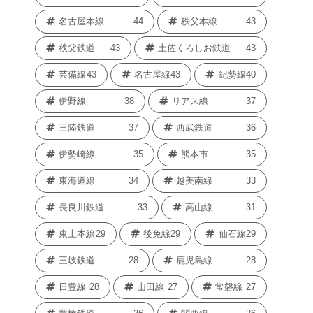
名古屋本線
44
秩父本線
43
秩父鉄道
43
土佐くろしお鉄道
43
芸備線
43
名古屋線
43
紀勢線
40
伊野線
38
リアス線
37
三陸鉄道
37
西武鉄道
36
伊勢崎線
35
熊本市
35
東海道線
34
越美南線
33
長良川鉄道
33
高山線
31
東上本線
29
後免線
29
仙石線
29
三岐鉄道
28
鹿児島線
28
日豊線
28
山田線
27
常磐線
27