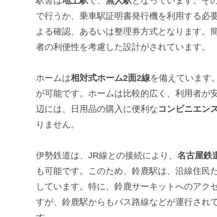
駅舎は
地上駅
で、
無人駅
となっています。そ
で行うか、乗車駅証明書発行機を利用する必
よる確認、あるいは整理券方式となります。
者の利便性を考慮した設計がされています。
ホームは
相対式ホーム2面2線
を備えています
が可能です。ホームは比較的広く、利用者が
辺には、日用品の購入に便利な
コンビニエン
りません。
伊勢鉄道は、JR線との接続により、
名古屋鉄
も可能です。このため、鈴鹿駅は、沿線住民
しています。特に、鈴鹿サーキットへのアク
すが、鈴鹿駅からもバス路線などが運行され