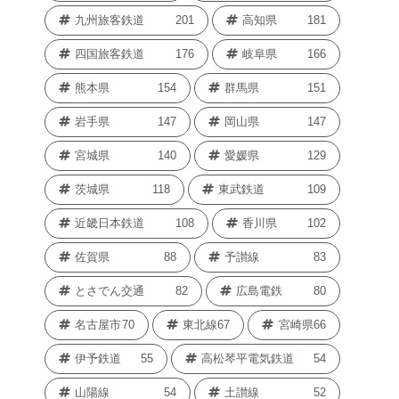
九州旅客鉄道
201
高知県
181
四国旅客鉄道
176
岐阜県
166
熊本県
154
群馬県
151
岩手県
147
岡山県
147
宮城県
140
愛媛県
129
茨城県
118
東武鉄道
109
近畿日本鉄道
108
香川県
102
佐賀県
88
予讃線
83
とさでん交通
82
広島電鉄
80
名古屋市
70
東北線
67
宮崎県
66
伊予鉄道
55
高松琴平電気鉄道
54
山陽線
54
土讃線
52