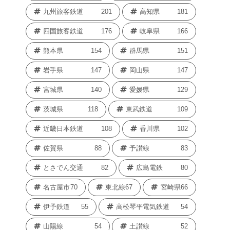
九州旅客鉄道
201
高知県
181
四国旅客鉄道
176
岐阜県
166
熊本県
154
群馬県
151
岩手県
147
岡山県
147
宮城県
140
愛媛県
129
茨城県
118
東武鉄道
109
近畿日本鉄道
108
香川県
102
佐賀県
88
予讃線
83
とさでん交通
82
広島電鉄
80
名古屋市
70
東北線
67
宮崎県
66
伊予鉄道
55
高松琴平電気鉄道
54
山陽線
54
土讃線
52