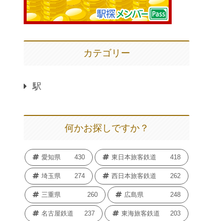
カテゴリー
駅
何かお探しですか？
愛知県
430
東日本旅客鉄道
418
埼玉県
274
西日本旅客鉄道
262
三重県
260
広島県
248
名古屋鉄道
237
東海旅客鉄道
203