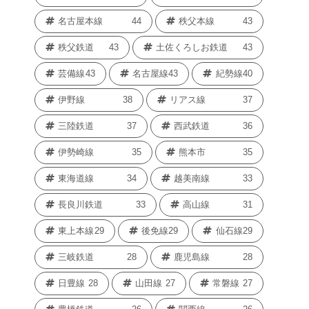
名古屋本線
44
秩父本線
43
秩父鉄道
43
土佐くろしお鉄道
43
芸備線
43
名古屋線
43
紀勢線
40
伊野線
38
リアス線
37
三陸鉄道
37
西武鉄道
36
伊勢崎線
35
熊本市
35
東海道線
34
越美南線
33
長良川鉄道
33
高山線
31
東上本線
29
後免線
29
仙石線
29
三岐鉄道
28
鹿児島線
28
日豊線
28
山田線
27
常磐線
27