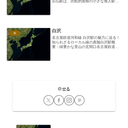
石仏駅は、比較的規模の小さな無人駅な
がら、深い歴史と魅力的な周辺環境を併
せ持つ駅です。犬山市の北部に位置し、
駅周辺は静かな住宅街が広がっていま
す。開業日は1924年（...
白沢
駅
名古屋鉄道河和線 白沢駅の魅力に迫る！
知られざるローカル線の真髄白沢駅概
要：緑豊かな里山の玄関口名古屋鉄道河
和線は、愛知県の豊田市を起点に知多半
島方面へと伸びる路線です。その中で
も、白沢駅は、豊かな自然に囲まれた静
かな駅として知られていま...
せる