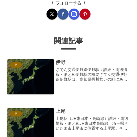
フォローする
関連記事
伊野
駅
さでん交通伊野線伊野駅：詳細・周辺情
報・まとめ伊野駅の概要さでん交通伊野
線伊野駅は、高知県吾川郡いの町にあ
る、土佐電気鉄道（現：さでん交通）伊
野線の終着駅です。かつては伊野電気鉄
道の駅として開業し、その後土佐電気鉄
道、そして現在のさでん交通...
上尾
駅
上尾駅（JR東日本・高崎線）詳細・周辺
情報・まとめJR東日本高崎線、埼玉県さ
いたま市上尾市に位置する上尾駅。その
利用者の利便性と、地域に根差した存在