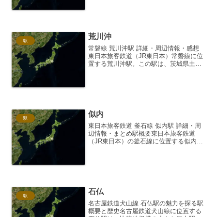
感は、多くの commuters や地元住民に
愛されています。本稿では、上尾駅の詳
細情報、周...
荒川沖
駅
常磐線 荒川沖駅 詳細・周辺情報・感想
東日本旅客鉄道（JR東日本）常磐線に位
置する荒川沖駅。この駅は、茨城県土浦
市と稲敷郡阿見町にまたがる、地域にと
って重要な交通拠点です。日々更新され
る鉄道情報の中で、荒川沖駅に焦点を当
て、その詳細、周辺情...
似内
駅
東日本旅客鉄道 釜石線 似内駅 詳細・周
辺情報・まとめ駅概要東日本旅客鉄道
（JR東日本）の釜石線に位置する似内駅
（にたないえき）は、岩手県遠野市にあ
ります。釜石線は、花巻駅と釜石駅を結
ぶ、風光明媚なローカル線であり、似内
駅はその中間地点に位...
石仏
駅
名古屋鉄道犬山線 石仏駅の魅力を探る駅
概要と歴史名古屋鉄道犬山線に位置する