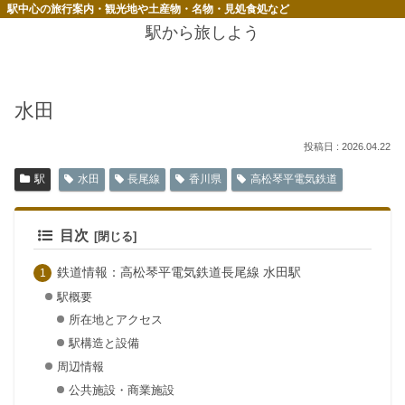
駅中心の旅行案内・観光地や土産物・名物・見処食処など
駅から旅しよう
水田
2026.04.22
駅
水田
長尾線
香川県
高松琴平電気鉄道
目次
鉄道情報：高松琴平電気鉄道長尾線 水田駅
駅概要
所在地とアクセス
駅構造と設備
周辺情報
公共施設・商業施設