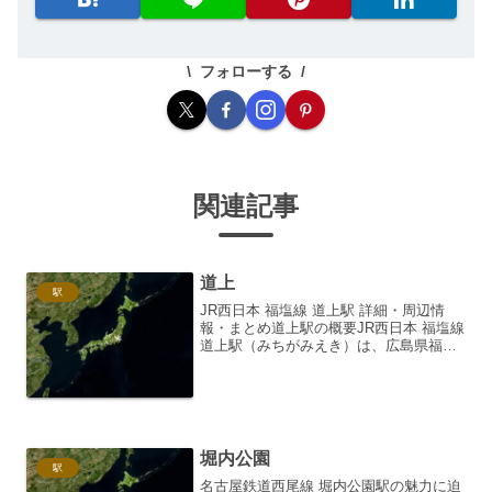
フォローする
関連記事
道上
駅
JR西日本 福塩線 道上駅 詳細・周辺情
報・まとめ道上駅の概要JR西日本 福塩線
道上駅（みちがみえき）は、広島県福山
市駅家町大字道上にある、西日本旅客鉄
道（JR西日本）福塩線の駅です。無人駅
であり、一日あたりの平均乗車人員は
200人台（2...
堀内公園
駅
名古屋鉄道西尾線 堀内公園駅の魅力に迫