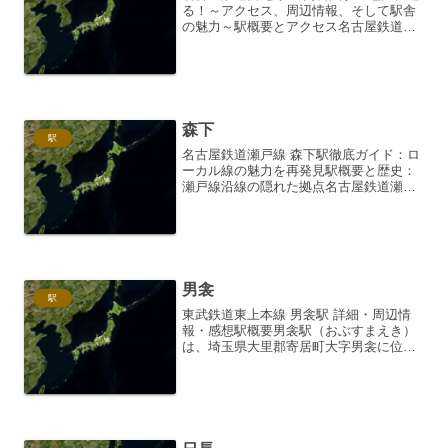
る！～アクセス、周辺情報、そして駅舎
の魅力～駅概要とアクセス名古屋鉄道西
尾線に位置する堀内公園駅は、碧南市の
中心部からやや離れた、住宅街の中にひ
っそりと佇むローカル駅です。西尾線の
主要駅である碧南駅から...
森下
駅
名古屋鉄道瀬戸線 森下駅徹底ガイド：ロ
ーカル線の魅力を再発見駅概要と歴史：
瀬戸線沿線の隠れた拠点名古屋鉄道瀬戸
線は、名古屋市東区の栄町駅から瀬戸市
までを結ぶ、全長約20キロメートルに及
ぶ路線です。その沿線に位置する森下駅
は、一見すると小さな...
男衾
駅
東武鉄道東上本線 男衾駅 詳細・周辺情
報・感想駅概要男衾駅（おぶすまえき）
は、埼玉県大里郡寄居町大字男衾に位置
する東武鉄道東上本線の駅です。東上本
線の終着駅であり、埼玉県北部に位置す
る自然豊かな地域にあります。所在地・
アクセス 埼玉県大里郡...