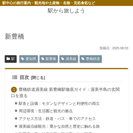
駅中心の旅行案内・観光地や土産物・名物・見処食処など
駅から旅しよう
新豊橋
2025.08.03
駅
愛知県
新豊橋
渥美線
豊橋鉄道
目次
豊橋鉄道渥美線 新豊橋駅徹底ガイド：渥美半島の玄関
口を巡る
駅舎と設備：モダンなデザインと利便性の両立
周辺環境：生活圏と観光の拠点
アクセス方法：鉄道・バス・車でのアクセス
渥美線沿線観光：豊かな自然と歴史に触れる旅