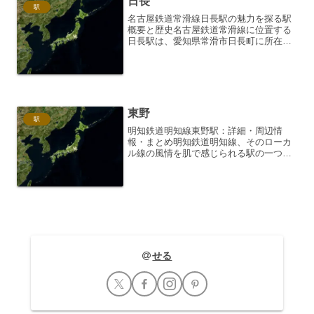
日長
駅
名古屋鉄道常滑線日長駅の魅力を探る駅
概要と歴史名古屋鉄道常滑線に位置する
日長駅は、愛知県常滑市日長町に所在す
る駅です。1913年（大正2年）、愛知電
気鉄道の駅として開業しました。当時は
単なる途中駅でしたが、周辺地域の開発
と共に利用客が増加。...
東野
駅
明知鉄道明知線東野駅：詳細・周辺情
報・まとめ明知鉄道明知線、そのローカ
ル線の風情を肌で感じられる駅の一つが
東野駅です。かつては木材の集散地とし
て栄えた歴史を持ち、今もその面影を残
しています。このページでは、東野駅の
駅舎やホーム、そして駅周辺...
せる