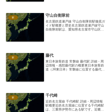
も良好で、西尾線沿線に住む人々にとっ
て、生活の足として欠か...
守山自衛隊前
駅
名古屋鉄道瀬戸線 守山自衛隊前駅徹底ガ
イド駅概要と歴史名古屋鉄道瀬戸線守山
自衛隊前駅は、愛知県名古屋市守山区に
ある駅です。瀬戸線の中では比較的新し
い駅で、1989年（平成元年）3月25日に
開業しました。駅名の通り、陸上自衛隊
名古屋駐屯地に近...
藤代
駅
東日本旅客鉄道 常磐線 藤代駅 詳細・周
辺情報・感想藤代駅の概要東日本旅客鉄
道（JR東日本）常磐線に位置する藤代駅
は、茨城県取手市にあります。常磐線に
おける主要駅の一つであり、上野東京ラ
インの運行により、東京方面へのアクセ
スも良好です。都心...
千代崎
駅
近鉄名古屋線 千代崎駅 詳細・周辺情報
駅概要近鉄名古屋線に位置する千代崎駅
は、三重県伊勢市にある駅です。近畿日