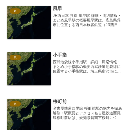
風早
駅
JR西日本 呉線 風早駅 詳細・周辺情報・
まとめ風早駅の概要風早駅は、広島県呉
市に位置する西日本旅客鉄道（JR西日
本）呉線の駅です。呉線は、三原駅から
海田市駅までを結ぶ路線であり、風早駅
はその中間に位置しています。駅は単式
ホーム1面1線を有...
小手指
駅
西武池袋線小手指駅 詳細・周辺情報・
まとめ小手指駅の概要西武鉄道池袋線に
位置する小手指駅は、埼玉県所沢市にあ
ります。都心へのアクセスも良好であり
ながら、緑豊かな自然環境にも恵まれ
た、住民にとって住みやすい街として知
られています。池袋駅からは...
桜町前
駅
名古屋鉄道西尾線 桜町前駅の魅力を徹底
解剖！駅概要とアクセス名古屋鉄道西尾
線桜町前駅は、愛知県碧南市桜町に位置
する、ローカル線らしい静かな雰囲気を
持つ駅です。西尾市中心部へのアクセス