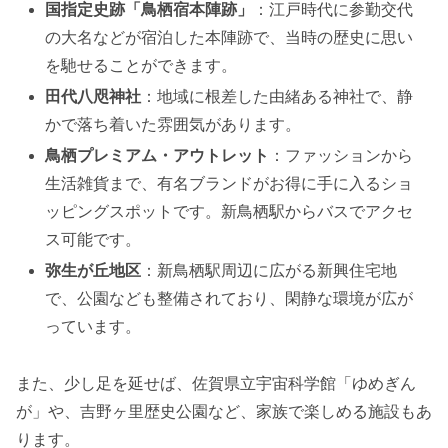
国指定史跡「鳥栖宿本陣跡」
：江戸時代に参勤交代
の大名などが宿泊した本陣跡で、当時の歴史に思い
を馳せることができます。
田代八咫神社
：地域に根差した由緒ある神社で、静
かで落ち着いた雰囲気があります。
鳥栖プレミアム・アウトレット
：ファッションから
生活雑貨まで、有名ブランドがお得に手に入るショ
ッピングスポットです。新鳥栖駅からバスでアクセ
ス可能です。
弥生が丘地区
：新鳥栖駅周辺に広がる新興住宅地
で、公園なども整備されており、閑静な環境が広が
っています。
また、少し足を延せば、佐賀県立宇宙科学館「ゆめぎん
が」や、吉野ヶ里歴史公園など、家族で楽しめる施設もあ
ります。