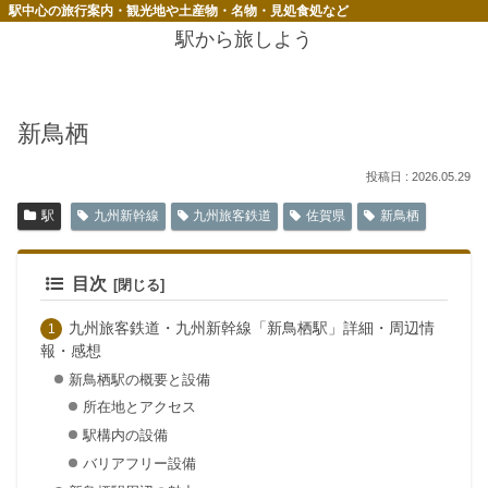
駅中心の旅行案内・観光地や土産物・名物・見処食処など
駅から旅しよう
新鳥栖
2026.05.29
駅
九州新幹線
九州旅客鉄道
佐賀県
新鳥栖
目次
九州旅客鉄道・九州新幹線「新鳥栖駅」詳細・周辺情
報・感想
新鳥栖駅の概要と設備
所在地とアクセス
駅構内の設備
バリアフリー設備