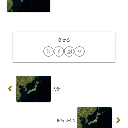
知県常滑市に所在する比較的こじんまり
とした駅です。1913年（大正2年）に常
滑電気鉄道の駅として開業、以来、地域
住民の足として、そ...
せる
入曽
稲荷山公園