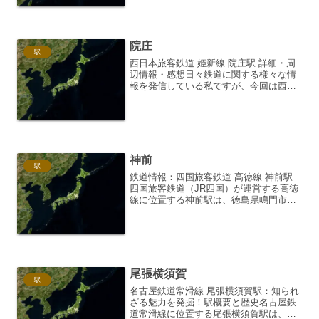
がるのどかな環境にあります。1952年
（昭和27年）に開...
院庄
駅
西日本旅客鉄道 姫新線 院庄駅 詳細・周
辺情報・感想日々鉄道に関する様々な情
報を発信している私ですが、今回は西日
本旅客鉄道（JR西日本）が運営する姫新
線の「院庄駅」に焦点を当て、その詳
細、周辺情報、そして個人的な感想を、
2000字を超えるボ...
神前
駅
鉄道情報：四国旅客鉄道 高徳線 神前駅
四国旅客鉄道（JR四国）が運営する高徳
線に位置する神前駅は、徳島県鳴門市に
所在する無人駅です。高徳線は、徳島県
徳島駅と香川県高松駅を結ぶ、風光明媚
な瀬戸内海沿いを走る路線であり、その
途中にある神前駅は、...
尾張横須賀
駅
名古屋鉄道常滑線 尾張横須賀駅：知られ
ざる魅力を発掘！駅概要と歴史名古屋鉄
道常滑線に位置する尾張横須賀駅は、愛