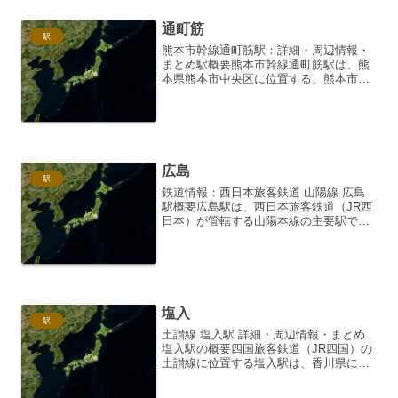
通町筋
駅
熊本市幹線通町筋駅：詳細・周辺情報・
まとめ駅概要熊本市幹線通町筋駅は、熊
本県熊本市中央区に位置する、熊本市交
通局（熊本市電）の駅です。「幹線」と
「通町筋」という二つの路線が交差す
る、熊本市中心部の交通の要衝であり、
多くの乗降客で賑わいます。...
広島
駅
鉄道情報：西日本旅客鉄道 山陽線 広島
駅概要広島駅は、西日本旅客鉄道（JR西
日本）が管轄する山陽本線の主要駅であ
り、広島県広島市南区に位置していま
す。山陽新幹線、山陽本線、呉線、芸備
線、可部線といった複数の路線が乗り入
れるターミナル駅であり...
塩入
駅
土讃線 塩入駅 詳細・周辺情報・まとめ
塩入駅の概要四国旅客鉄道（JR四国）の
土讃線に位置する塩入駅は、香川県に属
する無人駅です。高松市に隣接する丸亀
市の飯山町にあり、周囲は田園風景が広