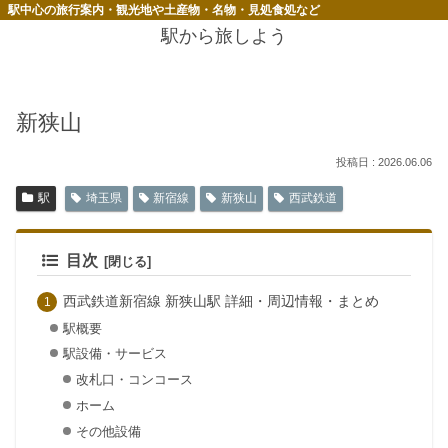
駅中心の旅行案内・観光地や土産物・名物・見処食処など
駅から旅しよう
新狭山
2026.06.06
駅
埼玉県
新宿線
新狭山
西武鉄道
目次
西武鉄道新宿線 新狭山駅 詳細・周辺情報・まとめ
駅概要
駅設備・サービス
改札口・コンコース
ホーム
その他設備