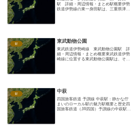
駅 詳細・周辺情報・まとめ駅概要伊勢
鉄道伊勢線の東一身田駅は、三重県津市
一身田町に位置する無人駅です。伊勢鉄
道は、JR関西本線とJR紀勢本線を結ぶ第
三セクター鉄道であり、沿線には伊勢神
宮をはじめとする数多く...
東武動物公園
駅
東武鉄道伊勢崎線 東武動物公園駅 詳
細・周辺情報・まとめ概要東武鉄道伊勢
崎線に位置する東武動物公園駅は、その
名の通り「東武動物公園」への玄関口と
して親しまれています。埼玉県南埼玉郡
宮代町にあり、都心からのアクセスも比
較的良好なため、家族連れ...
中萩
駅
四国旅客鉄道 予讃線 中萩駅：静かな佇
まいのローカル駅の魅力駅概要と歴史四
国旅客鉄道（JR四国）予讃線の中萩駅
は、愛媛県松山市北条地区に位置する無
人駅です。瀬戸内海の穏やかな風景と、
のどかな田園地帯に囲まれた、静寂に包
まれた駅舎が特徴です。...