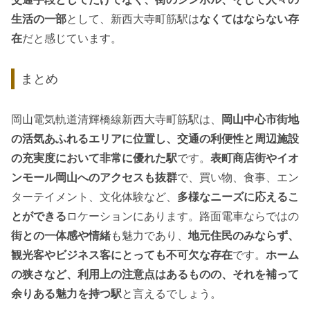
生活の一部
として、新西大寺町筋駅は
なくてはならない存
在
だと感じています。
まとめ
岡山電気軌道清輝橋線新西大寺町筋駅は、
岡山中心市街地
の活気あふれるエリアに位置し、交通の利便性と周辺施設
の充実度において非常に優れた駅
です。
表町商店街やイオ
ンモール岡山へのアクセスも抜群
で、買い物、食事、エン
ターテイメント、文化体験など、
多様なニーズに応えるこ
とができる
ロケーションにあります。路面電車ならではの
街との一体感や情緒
も魅力であり、
地元住民のみならず、
観光客やビジネス客にとっても不可欠な存在
です。
ホーム
の狭さなど、利用上の注意点はあるものの、それを補って
余りある魅力を持つ駅
と言えるでしょう。