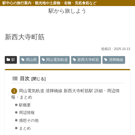
駅中心の旅行案内・観光地や土産物・名物・見処食処など
駅から旅しよう
新西大寺町筋
2025.10.13
駅
岡山県
岡山電気軌道
新西大寺町筋
清輝橋線
目次
岡山電気軌道 清輝橋線 新西大寺町筋駅 詳細・周辺情
報・まとめ
駅概要
周辺情報
感想その他
まとめ