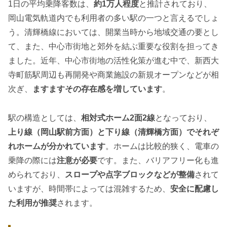
1日の平均乗降客数は、
約1万人程度
と推計されており、
岡山電気軌道内でも利用者の多い駅の一つと言えるでしょ
う。清輝橋線においては、開業当時から地域交通の要とし
て、また、中心市街地と郊外を結ぶ重要な役割を担ってき
ました。近年、中心市街地の活性化策が進む中で、新西大
寺町筋駅周辺も再開発や商業施設の新規オープンなどが相
次ぎ、
ますますその存在感を増しています
。
駅の構造としては、
相対式ホーム2面2線
となっており、
上り線（岡山駅前方面）と下り線（清輝橋方面）でそれぞ
れホームが分かれています
。ホームは比較的狭く、電車の
乗降の際には
注意が必要
です。また、バリアフリー化も進
められており、
スロープや点字ブロックなどが整備
されて
いますが、時間帯によっては混雑するため、
安全に配慮し
た利用が推奨
されます。