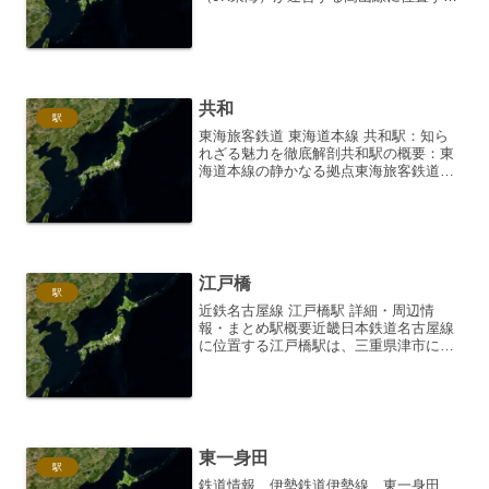
下呂駅は、岐阜県下呂市にある主要な駅
です。標高は164メートル。1934年（昭
和9年）10月25日に高山線の一部として
開業しま...
共和
駅
東海旅客鉄道 東海道本線 共和駅：知ら
れざる魅力を徹底解剖共和駅の概要：東
海道本線の静かなる拠点東海旅客鉄道
（JR東海）東海道本線に位置する共和駅
は、愛知県愛知郡東郷町に存在する、比
較的規模の小さな駅です。名鉄三河線と
の乗り換え駅である豊田...
江戸橋
駅
近鉄名古屋線 江戸橋駅 詳細・周辺情
報・まとめ駅概要近畿日本鉄道名古屋線
に位置する江戸橋駅は、三重県津市にあ
ります。名古屋鉄道の名古屋本線に位置
しており、名古屋駅からは約50分、伊勢
中川駅からは約15分ほどの乗車時間で
す。駅は地上駅であり、...
東一身田
駅
鉄道情報 伊勢鉄道伊勢線 東一身田