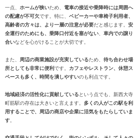
一点、
ホームが狭い
ため、
電車の接近や乗降時には周囲へ
の配慮が不可欠
です。特に、
ベビーカーや車椅子利用者、
高齢者の方々は、より一層の注意が必要
だと感じます。
安
全運行のためにも、乗降口付近を塞がない
、
車内での譲り
合い
などを心がけることが大切です。
また、
周辺の商業施設が充実している
ため、
待ち合わせ場
所としても非常に便利
です。
カフェやレストラン、休憩ス
ペースも多く、時間を潰しやすい
のも利点です。
地域経済の活性化に貢献している
という点でも、新西大寺
町筋駅の存在は大きいと言えます。
多くの人がこの駅を利
用することで、周辺の商店や企業に活気をもたらしていま
す
。
交通手段としてだけでなく、街のシンボル、そして人々の