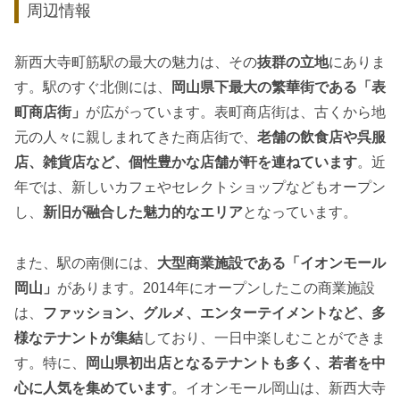
周辺情報
新西大寺町筋駅の最大の魅力は、その
抜群の立地
にありま
す。駅のすぐ北側には、
岡山県下最大の繁華街である「表
町商店街」
が広がっています。表町商店街は、古くから地
元の人々に親しまれてきた商店街で、
老舗の飲食店や呉服
店、雑貨店など、個性豊かな店舗が軒を連ねています
。近
年では、新しいカフェやセレクトショップなどもオープン
し、
新旧が融合した魅力的なエリア
となっています。
また、駅の南側には、
大型商業施設である「イオンモール
岡山」
があります。2014年にオープンしたこの商業施設
は、
ファッション、グルメ、エンターテイメントなど、多
様なテナントが集結
しており、一日中楽しむことができま
す。特に、
岡山県初出店となるテナントも多く、若者を中
心に人気を集めています
。イオンモール岡山は、新西大寺