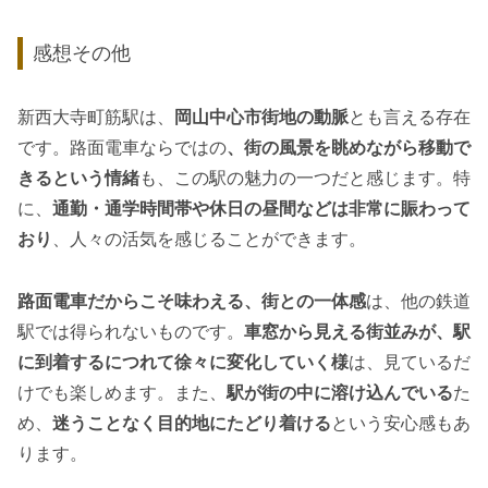
感想その他
新西大寺町筋駅は、
岡山中心市街地の動脈
とも言える存在
です。路面電車ならではの
、街の風景を眺めながら移動で
きるという情緒
も、この駅の魅力の一つだと感じます。特
に、
通勤・通学時間帯や休日の昼間などは非常に賑わって
おり
、人々の活気を感じることができます。
路面電車だからこそ味わえる、街との一体感
は、他の鉄道
駅では得られないものです。
車窓から見える街並みが、駅
に到着するにつれて徐々に変化していく様
は、見ているだ
けでも楽しめます。また、
駅が街の中に溶け込んでいる
た
め、
迷うことなく目的地にたどり着ける
という安心感もあ
ります。