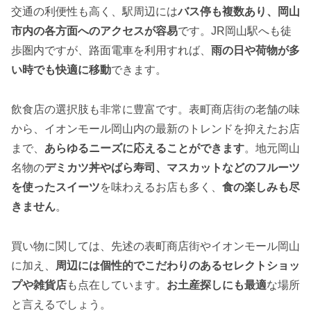
交通の利便性も高く、駅周辺には
バス停も複数あり、岡山
市内の各方面へのアクセスが容易
です。JR岡山駅へも徒
歩圏内ですが、路面電車を利用すれば、
雨の日や荷物が多
い時でも快適に移動
できます。
飲食店の選択肢も非常に豊富です。表町商店街の老舗の味
から、イオンモール岡山内の最新のトレンドを抑えたお店
まで、
あらゆるニーズに応えることができます
。地元岡山
名物の
デミカツ丼やばら寿司、マスカットなどのフルーツ
を使ったスイーツ
を味わえるお店も多く、
食の楽しみも尽
きません
。
買い物に関しては、先述の表町商店街やイオンモール岡山
に加え、
周辺には個性的でこだわりのあるセレクトショッ
プや雑貨店
も点在しています。
お土産探しにも最適
な場所
と言えるでしょう。