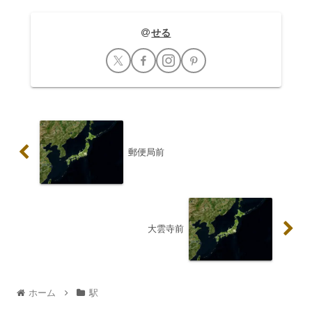
せる
郵便局前
大雲寺前
ホーム
駅