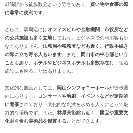
町筋駅から徒歩数分という近さであり、
買い物や食事の際
に非常に便利
です。
さらに、駅周辺には
オフィスビルや金融機関、市役所など
の公共施設も多く立地
しており、ビジネスでの利用客も少
なくありません。
法務局や税務署なども近く、行政手続き
の際に立ち寄る人もいます
。また、
岡山市の中心部という
こともあり、ホテルやビジネスホテルも多数存在
し、宿泊
施設にも困ることはありません。
文化的な施設としては、
岡山シンフォニーホール
が徒歩圏
内にあります。
コンサートや演劇、イベントなどが定期的
に開催
されており、文化的な刺激を求める人々にとって魅
力的な場所です。また、
林原美術館
も近く、
国宝や重要文
化財を含む美術品を鑑賞
することができます。