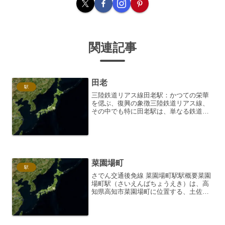
関連記事
田老
駅
三陸鉄道リアス線田老駅：かつての栄華
を偲ぶ、復興の象徴三陸鉄道リアス線、
その中でも特に田老駅は、単なる鉄道駅
という枠を超え、地域が歩んできた歴史
と未来への希望を静かに語りかける場所
です。ここでは、日々更新される鉄道情
報の発信者として、田老駅...
菜園場町
駅
さでん交通後免線 菜園場町駅駅概要菜園
場町駅（さいえんばちょうえき）は、高
知県高知市菜園場町に位置する、土佐電
気鉄道（現：さでん交通）後免線の駅で
す。電停番号はGN06。相対式ホーム2面
2線を有する地上駅で、ホーム間は構内踏
切で連絡していま...