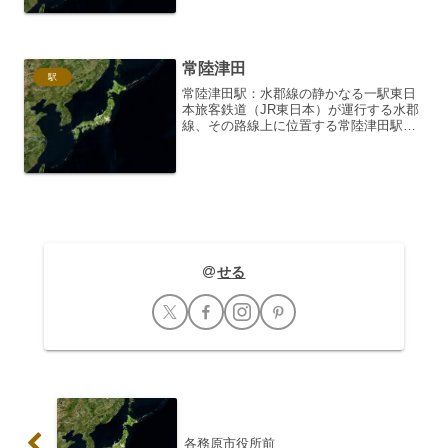
し、周辺には住宅地や商店、そして自然
豊かな風景が広がっていま...
常陸津田
駅
常陸津田駅：水郡線の静かなる一駅東日
本旅客鉄道（JR東日本）が運行する水郡
線、その路線上に位置する常陸津田駅。
水戸市に属しながらも、どこか穏やかな
空気が流れるこの駅は、地域住民の生活
を支えるとともに、訪れる人々に静かな
安らぎを提供する存在で...
せる
各務原市役所前