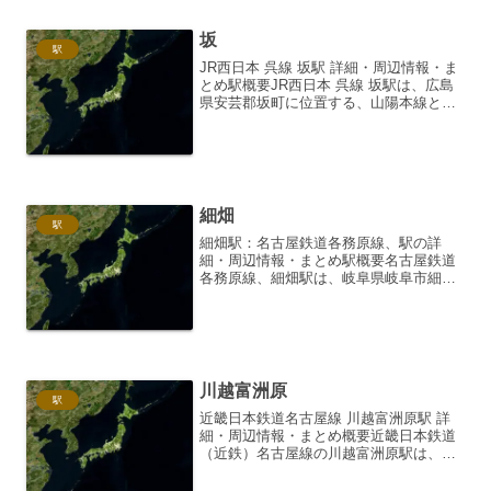
坂
駅
JR西日本 呉線 坂駅 詳細・周辺情報・ま
とめ駅概要JR西日本 呉線 坂駅は、広島
県安芸郡坂町に位置する、山陽本線と呉
線を結ぶ要衝です。駅構造は、地上駅
で、相対式ホーム2面2線を有していま
す。ホーム間は跨線橋で結ばれており、
バリアフリー化も...
細畑
駅
細畑駅：名古屋鉄道各務原線、駅の詳
細・周辺情報・まとめ駅概要名古屋鉄道
各務原線、細畑駅は、岐阜県岐阜市細畑
に位置する、名鉄各務原線の主要駅の一
つです。1921年（大正10年）に開業した
歴史ある駅であり、長年にわたり地域住
民の生活を支えてきま...
川越富洲原
駅
近畿日本鉄道名古屋線 川越富洲原駅 詳
細・周辺情報・まとめ概要近畿日本鉄道
（近鉄）名古屋線の川越富洲原駅は、三
重県川越町にある駅です。名古屋駅と伊
勢中川駅を結ぶ名古屋線の中間に位置