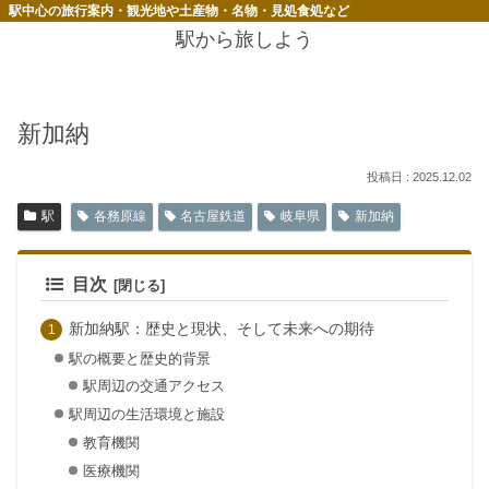
駅中心の旅行案内・観光地や土産物・名物・見処食処など
駅から旅しよう
新加納
2025.12.02
駅
各務原線
名古屋鉄道
岐阜県
新加納
目次
新加納駅：歴史と現状、そして未来への期待
駅の概要と歴史的背景
駅周辺の交通アクセス
駅周辺の生活環境と施設
教育機関
医療機関