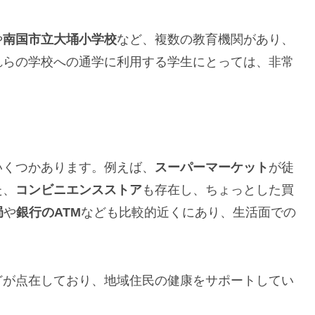
や
南国市立大埇小学校
など、複数の教育機関があり、
れらの学校への通学に利用する学生にとっては、非常
いくつかあります。例えば、
スーパーマーケット
が徒
た、
コンビニエンスストア
も存在し、ちょっとした買
局
や
銀行のATM
なども比較的近くにあり、生活面での
どが点在しており、地域住民の健康をサポートしてい