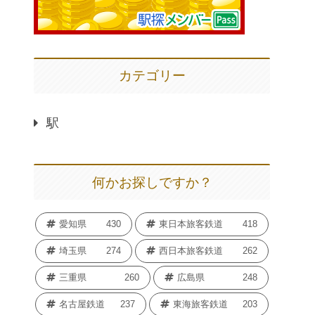
カテゴリー
駅
何かお探しですか？
愛知県
430
東日本旅客鉄道
418
埼玉県
274
西日本旅客鉄道
262
三重県
260
広島県
248
名古屋鉄道
237
東海旅客鉄道
203