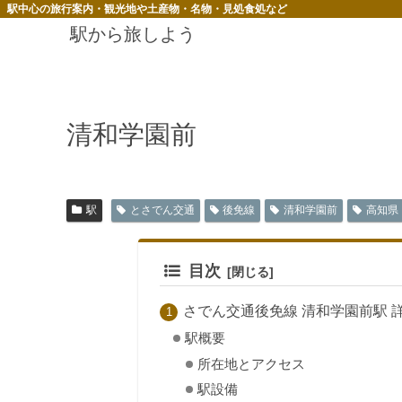
駅中心の旅行案内・観光地や土産物・名物・見処食処など
駅から旅しよう
清和学園前
駅
とさでん交通
後免線
清和学園前
高知県
目次
さでん交通後免線 清和学園前駅 
駅概要
所在地とアクセス
駅設備