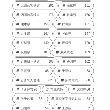
九州旅客鉄道
201
高知県
181
四国旅客鉄道
176
岐阜県
166
熊本県
154
群馬県
151
岩手県
147
岡山県
147
宮城県
140
愛媛県
129
茨城県
118
東武鉄道
109
近畿日本鉄道
108
香川県
102
佐賀県
88
予讃線
83
とさでん交通
82
広島電鉄
80
名古屋市
70
東北線
67
宮崎県
66
伊予鉄道
55
高松琴平電気鉄道
54
山陽線
54
土讃線
52