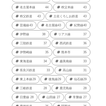
名古屋本線
44
秩父本線
43
秩父鉄道
43
土佐くろしお鉄道
43
芸備線
43
名古屋線
43
紀勢線
40
伊野線
38
リアス線
37
三陸鉄道
37
西武鉄道
36
伊勢崎線
35
熊本市
35
東海道線
34
越美南線
33
長良川鉄道
33
高山線
31
東上本線
29
後免線
29
仙石線
29
三岐鉄道
28
鹿児島線
28
日豊線
28
山田線
27
常磐線
27