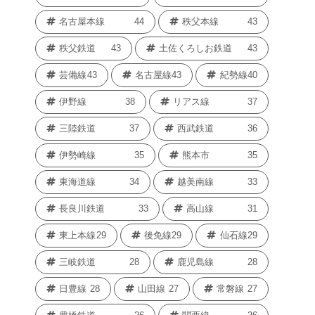
名古屋本線
44
秩父本線
43
秩父鉄道
43
土佐くろしお鉄道
43
芸備線
43
名古屋線
43
紀勢線
40
伊野線
38
リアス線
37
三陸鉄道
37
西武鉄道
36
伊勢崎線
35
熊本市
35
東海道線
34
越美南線
33
長良川鉄道
33
高山線
31
東上本線
29
後免線
29
仙石線
29
三岐鉄道
28
鹿児島線
28
日豊線
28
山田線
27
常磐線
27