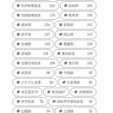
九州旅客鉄道
201
高知県
181
四国旅客鉄道
176
岐阜県
166
熊本県
154
群馬県
151
岩手県
147
岡山県
147
宮城県
140
愛媛県
129
茨城県
118
東武鉄道
109
近畿日本鉄道
108
香川県
102
佐賀県
88
予讃線
83
とさでん交通
82
広島電鉄
80
名古屋市
70
東北線
67
宮崎県
66
伊予鉄道
55
高松琴平電気鉄道
54
山陽線
54
土讃線
52