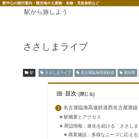
駅中心の旅行案内・観光地や土産物・名物・見処食処など
駅から旅しよう
ささしまライブ
駅
ささしまライブ
名古屋臨海高速鉄道
愛知県
目次
名古屋臨海高速鉄道西名古屋港線
駅概要とアクセス
周辺情報：進化を続ける「ささしま
商業施設：多様なニーズに応える