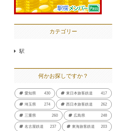
カテゴリー
駅
何かお探しですか？
愛知県
430
東日本旅客鉄道
417
埼玉県
274
西日本旅客鉄道
262
三重県
260
広島県
248
名古屋鉄道
237
東海旅客鉄道
203