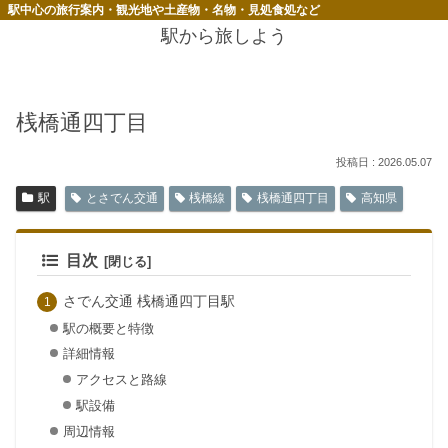
駅中心の旅行案内・観光地や土産物・名物・見処食処など
駅から旅しよう
桟橋通四丁目
2026.05.07
駅
とさでん交通
桟橋線
桟橋通四丁目
高知県
目次
さでん交通 桟橋通四丁目駅
駅の概要と特徴
詳細情報
アクセスと路線
駅設備
周辺情報