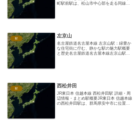
町駅前駅は、松山市中心部を走る同線の
重要な駅の一つです。愛媛県松山市大手
町三丁目に位置し、松山市の中心市街地
である大手町エリアの玄関口として機能
しています。駅周辺には...
左京山
駅
名古屋鉄道名古屋本線 左京山駅：緑豊か
な住宅街に佇む、静かな駅の魅力駅概要
と歴史名古屋鉄道名古屋本線左京山駅
は、愛知県名古屋市天白区にある駅で
す。1935年（昭和10年）、名古屋鉄道の
ローカル線として開業しました。当時は
周辺は田園地帯でした...
西松井田
駅
JR東日本 信越本線 西松井田駅 詳細・周
辺情報・まとめ駅概要JR東日本 信越本線
の西松井田駅は、群馬県安中市に位置す
る駅です。駅番号はJB 01。相対式ホー
ム2面2線を有する地上駅で、無人駅とな
っています。1950年（昭和25年）10月
2...