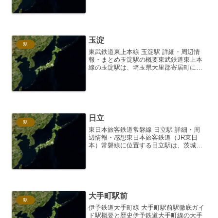
にある肥薩おれんじ鉄道の駅です。単式
ホーム1面1線を有する地上駅であり、交
換設備はありませ...
玉淀
駅
東武鉄道東上本線 玉淀駅 詳細・周辺情
報・まとめ玉淀駅の概要東武鉄道東上本
線の玉淀駅は、埼玉県大里郡寄居町に位
置する、趣のある無人駅です。1934年
（昭和9年）10月1日に開業し、長年にわ
たり地域住民の足として、また、周辺の
自然を楽しむ人々...
日立
駅
東日本旅客鉄道常磐線 日立駅 詳細・周
辺情報・感想東日本旅客鉄道（JR東日
本）常磐線に位置する日立駅は、茨城県
日立市にあり、その歴史と現代的な魅力
が融合した駅として多くの人々を惹きつ
けています。今回は、この日立駅の細部
にわたる情報、駅周辺の...
大手町駅前
駅
伊予鉄道大手町線 大手町駅前駅徹底ガイ
ド駅概要と歴史伊予鉄道大手町線の大手