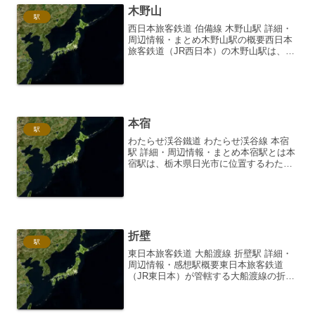
木野山
駅
西日本旅客鉄道 伯備線 木野山駅 詳細・
周辺情報・まとめ木野山駅の概要西日本
旅客鉄道（JR西日本）の木野山駅は、岡
山県総社市に位置する伯備線の駅です。
単式ホーム1面1線の無人駅であり、交換
設備は備わっていません。岡山県北部と
鳥取県を結ぶ主要...
本宿
駅
わたらせ渓谷鐵道 わたらせ渓谷線 本宿
駅 詳細・周辺情報・まとめ本宿駅とは本
宿駅は、栃木県日光市に位置するわたら
せ渓谷鐵道の駅です。わたらせ渓谷鐵道
は、群馬県桐生駅から栃木県間藤駅まで
を結ぶ、風光明媚なローカル線として知
られています。本宿駅...
折壁
駅
東日本旅客鉄道 大船渡線 折壁駅 詳細・
周辺情報・感想駅概要東日本旅客鉄道
（JR東日本）が管轄する大船渡線の折壁
駅は、岩手県一関市東山町に位置する無
人駅です。標高は95.3メートル。1927年
（昭和2年）10月24日に開業し、当初は