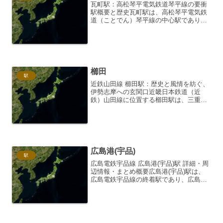
瓦町駅：高松琴平電気鉄道琴平線の要衝
駅概要と歴史瓦町駅は、高松琴平電気鉄
道（ことでん）琴平線の中心駅であり、
一日平均乗降客数約1万6千人を誇る高松
市中心部における重要な鉄道ターミナル
です。単に琴平線の始発・終着駅という
だけでなく、ことでんの...
櫛田
駅
近鉄山田線 櫛田駅：歴史と風情を紡ぐ、
伊勢志摩への玄関口近畿日本鉄道（近
鉄）山田線に位置する櫛田駅は、三重県
多気郡多気町にあり、古き良き日本の風
景と、伊勢志摩への旅情を掻き立てる風
情豊かな駅です。都市部の雑踏から離
れ、ゆったりとした時間が流...
広島港(宇品)
駅
広島電鉄宇品線 広島港(宇品)駅 詳細・周
辺情報・まとめ概要広島港(宇品)駅は、
広島電鉄宇品線の終着駅であり、広島市
内と広島港を結ぶ重要な交通結節点で
す。近代的な駅舎は、宇品港の活気と発
展を象徴しており、多くの観光客やビジ
ネス客で賑わってい...