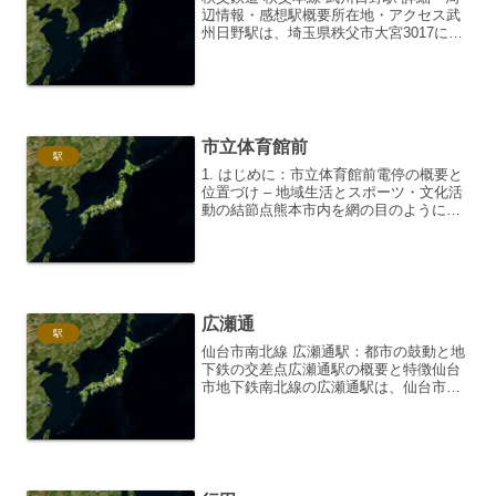
辺情報・感想駅概要所在地・アクセス武
州日野駅は、埼玉県秩父市大宮3017に位
置しています。秩父鉄道秩父本線の駅で
あり、熊谷駅からは約43.7km、三峰口駅
からは約11.3kmの地点にあります。駅へ
のア...
市立体育館前
駅
1. はじめに：市立体育館前電停の概要と
位置づけ – 地域生活とスポーツ・文化活
動の結節点熊本市内を網の目のように走
る熊本市電は、市民の日常的な移動手段
として、また観光客の足として、街の活
気を支える重要な存在です。その中で
も、B系統（上熊本...
広瀬通
駅
仙台市南北線 広瀬通駅：都市の鼓動と地
下鉄の交差点広瀬通駅の概要と特徴仙台
市地下鉄南北線の広瀬通駅は、仙台市の
中心部、青葉区一番町に位置していま
す。駅名の由来である「広瀬通」は、仙
台藩祖伊達政宗公の居城である仙台城
（青葉城）へと続く、かつて...