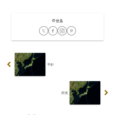
せる
平針
赤池