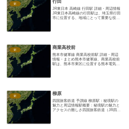
行田
駅
JR東日本 高崎線 行田駅 詳細・周辺情報
JR東日本高崎線の行田駅は、埼玉県行田
市に位置する、地域にとって重要な役割
を担う駅です。高崎線は、埼玉県さいた
ま市大宮駅を起点とし、群馬県高崎駅を
結ぶJR東日本の鉄道路線であり、都心と
北関東を結ぶ大...
商業高校前
駅
熊本市健軍線 商業高校前駅 詳細・周辺
情報・まとめ熊本市健軍線、商業高校前
駅は、熊本市東区に位置する熊本電気鉄
道の駅です。歴史ある熊本市電とは異な
り、こちらは比較的新しい路線であり、
地域住民の移動手段として、また学生の
通学手段として重要な役...
柳原
駅
四国旅客鉄道 予讃線 柳原駅：秘境駅の
魅力と周辺情報駅概要：秘境駅の魅力と
アクセスの難しさ四国旅客鉄道（JR四
国）予讃線が走る柳原駅は、愛媛県西条
市にある無人駅です。駅舎は簡素なが
ら、どこか懐かしい雰囲気を漂わせる木
造建築。周囲には人家が点...