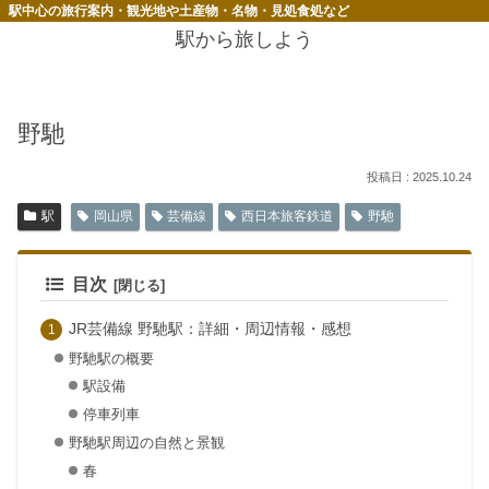
駅中心の旅行案内・観光地や土産物・名物・見処食処など
駅から旅しよう
野馳
2025.10.24
駅
岡山県
芸備線
西日本旅客鉄道
野馳
目次
JR芸備線 野馳駅：詳細・周辺情報・感想
野馳駅の概要
駅設備
停車列車
野馳駅周辺の自然と景観
春