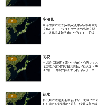
す。単式ホーム1面1線を持つ地上駅で、
駅舎はなく、ホームに待合室が設置され
ているだけの無人...
多治見
駅
東海旅客鉄道太多線多治見駅駅概要東海
旅客鉄道（JR東海）太多線の多治見駅
は、岐阜県多治見市に位置する、同線の
中心的な駅です。1886年（明治19年）に
官設鉄道（後の国有鉄道）の駅として開
業し、長い歴史を持つ駅と言えます。現
在はJR東海の管轄...
岡花
駅
土讃線 岡花駅：素朴な自然と心温まる地
域交流の玄関口駅概要四国旅客鉄道（JR
四国）土讃線に位置する岡花駅は、高知
県香美市土佐山田町にあります。この駅
は、JR土讃線の中でも特にローカルな雰
囲気を色濃く残す無人駅であり、地域住
民の生活を支えると...
徳永
駅
長良川鉄道越美南線 徳永駅：地域に根差
した静寂な駅駅概要長良川鉄道越美南線