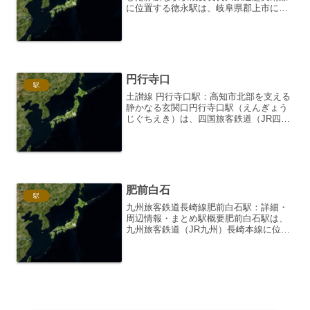
に位置する徳永駅は、岐阜県郡上市にあ
り、 自然豊かな山々に囲まれた静かな無
人駅です。1934年（昭和9年）に開業
し、長きにわたり地域住民の生活を支え
てきました。 1日...
円行寺口
駅
土讃線 円行寺口駅：高知市北部を支える
静かなる玄関口円行寺口駅（えんぎょう
じぐちえき）は、四国旅客鉄道（JR四
国）土讃線の駅です。高知県高知市に位
置し、高知市北部、特に円行寺地区やそ
の周辺地域の住民にとって、なくてはな
らない公共交通機関の拠...
肥前白石
駅
九州旅客鉄道長崎線肥前白石駅：詳細・
周辺情報・まとめ駅概要肥前白石駅は、
九州旅客鉄道（JR九州）長崎本線に位置
する駅です。所在地は佐賀県杵島郡白石
町大字福富甲。相対式ホーム2面2線を有
する地上駅で、無人駅となっています。
駅舎は北側に位置し、...