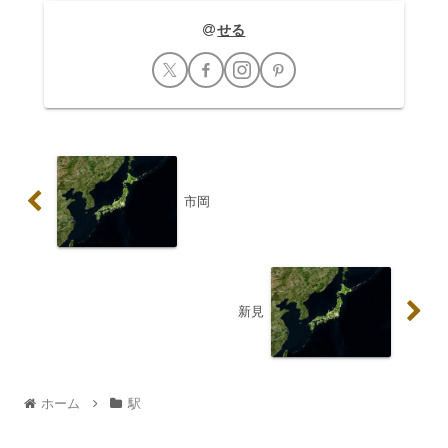
せる
市岡
新見
ホーム
駅