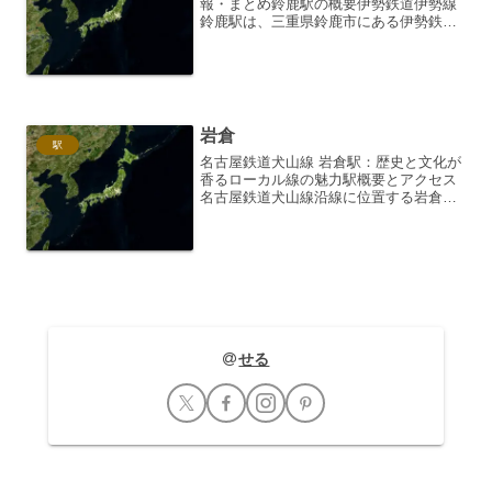
報・まとめ鈴鹿駅の概要伊勢鉄道伊勢線
鈴鹿駅は、三重県鈴鹿市にある伊勢鉄道
の駅です。JR関西本線と連絡しており、
名古屋方面へのアクセスに便利な駅とし
て利用されています。1909年（明治42
年）に国鉄伊勢線（...
岩倉
駅
名古屋鉄道犬山線 岩倉駅：歴史と文化が
香るローカル線の魅力駅概要とアクセス
名古屋鉄道犬山線沿線に位置する岩倉駅
は、愛知県岩倉市にある主要駅です。犬
山方面へのアクセス拠点として、地元住
民の生活に欠かせない存在であり、同時
に、豊かな自然と歴史に...
せる