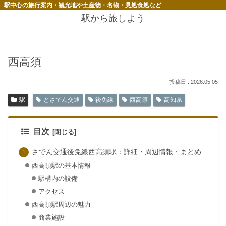
駅中心の旅行案内・観光地や土産物・名物・見処食処など
駅から旅しよう
西高須
2026.05.05
駅
とさでん交通
後免線
西高須
高知県
目次
さでん交通後免線西高須駅：詳細・周辺情報・まとめ
西高須駅の基本情報
駅構内の設備
アクセス
西高須駅周辺の魅力
商業施設