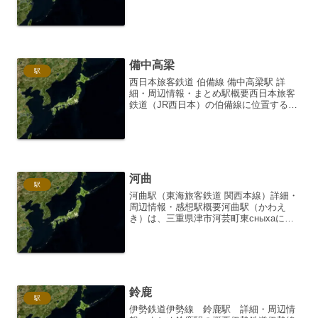
条町大字中之条町に位置する中之条駅
は、吾妻線のほぼ中央に位置する駅で
す。1945年（昭和20年）9月10日に開業
しました。吾妻...
備中高梁
駅
西日本旅客鉄道 伯備線 備中高梁駅 詳
細・周辺情報・まとめ駅概要西日本旅客
鉄道（JR西日本）の伯備線に位置する備
中高梁駅は、岡山県高梁市にあります。
この駅は、伯備線における重要な途中駅
の一つであり、岡山駅と米子駅を結ぶ幹
線の一部として機能し...
河曲
駅
河曲駅（東海旅客鉄道 関西本線）詳細・
周辺情報・感想駅概要河曲駅（かわえ
き）は、三重県津市河芸町東сныхaに位
置する、東海旅客鉄道（JR東海）関西本
線の駅です。単式ホーム1面1線を有する
地上駅で、無人駅となっています。駅舎
は簡素な造りです...
鈴鹿
駅
伊勢鉄道伊勢線 鈴鹿駅 詳細・周辺情