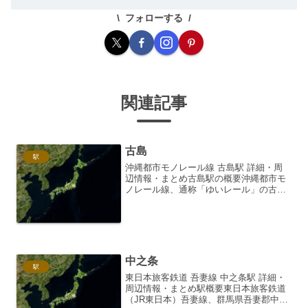
フォローする
関連記事
古島
駅
沖縄都市モノレール線 古島駅 詳細・周
辺情報・まとめ古島駅の概要沖縄都市モ
ノレール線、通称「ゆいレール」の古島
駅は、那覇空港駅と首里駅を結ぶ路線の
中央部に位置する駅です。那覇市内を南
北に貫く主要な交通路である国道58号線
沿いにあり、交通の要...
中之条
駅
東日本旅客鉄道 吾妻線 中之条駅 詳細・
周辺情報・まとめ駅概要東日本旅客鉄道
（JR東日本）吾妻線、群馬県吾妻郡中之