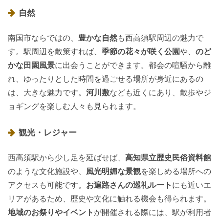
自然
南国市ならではの、
豊かな自然
も西高須駅周辺の魅力で
す。駅周辺を散策すれば、
季節の花々が咲く公園
や、
のど
かな田園風景
に出会うことができます。都会の喧騒から離
れ、ゆったりとした時間を過ごせる場所が身近にあるの
は、大きな魅力です。
河川敷
なども近くにあり、散歩やジ
ョギングを楽しむ人々も見られます。
観光・レジャー
西高須駅から少し足を延ばせば、
高知県立歴史民俗資料館
のような文化施設や、
風光明媚な景観
を楽しめる場所への
アクセスも可能です。
お遍路さんの巡礼ルート
にも近いエ
リアがあるため、歴史や文化に触れる機会も得られます。
地域のお祭りやイベント
が開催される際には、駅が利用者