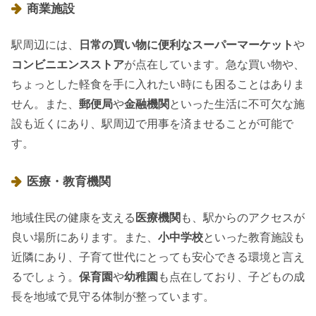
商業施設
駅周辺には、
日常の買い物に便利なスーパーマーケット
や
コンビニエンスストア
が点在しています。急な買い物や、
ちょっとした軽食を手に入れたい時にも困ることはありま
せん。また、
郵便局
や
金融機関
といった生活に不可欠な施
設も近くにあり、駅周辺で用事を済ませることが可能で
す。
医療・教育機関
地域住民の健康を支える
医療機関
も、駅からのアクセスが
良い場所にあります。また、
小中学校
といった教育施設も
近隣にあり、子育て世代にとっても安心できる環境と言え
るでしょう。
保育園
や
幼稚園
も点在しており、子どもの成
長を地域で見守る体制が整っています。