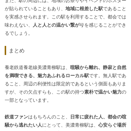
また、駅の周辺には、地域のお祭りやイベントのポスター
が貼られていることもあり、
地域に根差した駅
であること
を実感させられます。この駅を利用することで、都会では
味わえない、
人と人との温かい繋がり
を感じることができ
るでしょう。
まとめ
養老鉄道養老線美濃青柳駅は、
喧騒から離れ、静寂と自然
を満喫できる、魅力あふれるローカル駅
です。無人駅であ
ること、周辺の利便性は限定的であるという側面もありま
すが、その欠点すらも、この駅の持つ
素朴で温かい魅力
の
一部となっています。
鉄道ファン
はもちろんのこと、
日常に疲れた人、都会の喧
騒から逃れたい人
にとって、美濃青柳駅は、
心安らぐ場所