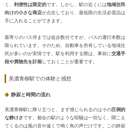
く、
利便性は限定的
です。しかし、駅の近くには
地域住民
向けの小さな商店
が点在しており、最低限の生活必需品は
手に入れることができます。
最寄りのバス停までは徒歩数分ですが、バスの運行本数は
限られています。そのため、自動車を所有している地域住
民が多いのが実情です。駅を利用する際は、事前に
交通手
段や買物先を計画
しておくことが重要です。
美濃青柳駅での体験と感想
静寂と時間の流れ
美濃青柳駅に降り立つと、まず感じられるのはその
圧倒的
な静けさ
です。都会の駅のような喧騒は一切なく、聞こえ
てくるのは風の音や遠くで鳴く鳥の声だけです。この静寂