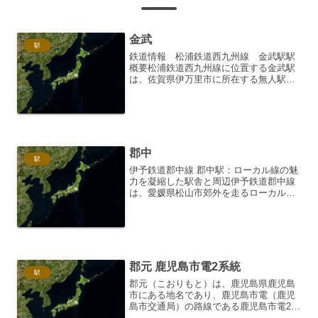
金武
駅
鉄道情報 松浦鉄道西九州線 金武駅駅
概要松浦鉄道西九州線に位置する金武駅
は、佐賀県伊万里市に所在する無人駅で
す。1934年（昭和9年）に国鉄の駅とし
て開業し、1987年（昭和62年）の国鉄分
割民営化を経て、1988年（昭和63年）よ
り松浦鉄...
郡中
駅
伊予鉄道郡中線 郡中駅：ローカル線の魅
力を凝縮した駅舎と周辺伊予鉄道郡中線
は、愛媛県松山市郊外を走るローカル線
です。その路線の中核を担う郡中駅は、
単なる乗降駅という枠を超え、地域住民
の生活に密着した、そして鉄道ファンに
とっても魅力的なスポッ...
郡元 鹿児島市電2系統
駅
郡元（こおりもと）は、鹿児島県鹿児島
市にある地名であり、鹿児島市電（鹿児
島市交通局）の路線である鹿児島市電2系
統が、この地を通っています。この記事