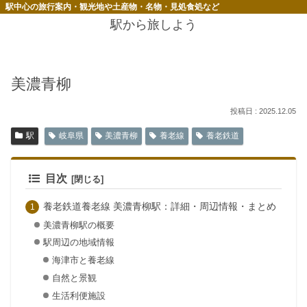
駅中心の旅行案内・観光地や土産物・名物・見処食処など
駅から旅しよう
美濃青柳
2025.12.05
駅
岐阜県
美濃青柳
養老線
養老鉄道
目次
養老鉄道養老線 美濃青柳駅：詳細・周辺情報・まとめ
美濃青柳駅の概要
駅周辺の地域情報
海津市と養老線
自然と景観
生活利便施設