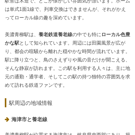
駅舎は木造で、どこか懐かしい雰囲気が漂います。ホーム
は単式1面1線で、列車交換はできませんが、それがかえ
ってローカル線の趣を深めています。
美濃青柳駅は、
養老鉄道養老線
の中でも特に
ローカル色豊
かな駅
として知られています。周辺には田園風景が広が
り、都会の喧騒から離れた穏やかな時間が流れています。
駅に降り立つと、鳥のさえずりや風の音だけが聞こえる、
そんな静寂が訪れます。この駅を利用する人々は、主に地
元の通勤・通学者、そしてこの駅の持つ独特の雰囲気を求
めて訪れる鉄道ファンです。
駅周辺の地域情報
海津市と養老線
美濃青柳駅が位置する海津市は、岐阜県南西部にあり、揖