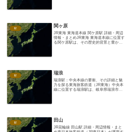
では、鹿児島市電2系統、特に郡元電停を
中心とした情報を詳細に解説します。路
線の概要、駅の情報、...
関ヶ原
駅
JR東海 東海道本線 関ケ原駅 詳細・周辺
情報・まとめJR東海 東海道本線に位置す
る関ケ原駅は、その歴史的背景と豊かな
自然に囲まれた、訪れる人々を魅了する
駅です。ここでは、関ケ原駅の駅構内情
報、駅周辺の観光スポット、そしてこの
地を訪れる際の...
瑞浪
駅
瑞浪駅：中央本線の要衝、その詳細と魅
力を探る東海旅客鉄道（JR東海）中央本
線に位置する瑞浪駅は、岐阜県瑞浪市の
中心駅として、地域住民の生活、そして
鉄道ファンにとって欠かせない存在で
す。駅の概要と歴史瑞浪駅は、1895年
（明治28年）に中山道...
田山
駅
JR花輪線 田山駅 詳細・周辺情報・まと
め東日本旅客鉄道（JR東日本）が運営す