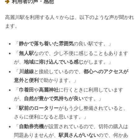
利用者の声・感想
高麗川駅を利用する人々からは、以下のような声が聞かれ
ます。
「
静かで落ち着いた雰囲気
の良い駅です。」
「
無人駅
なので、少し不便に感じることもあります
が、
地域に溶け込んでいる感じ
がします。」
「
川越線
と接続しているので、
都心へのアクセスが
意外と便利
で助かります。」
「
巾着田
や
高麗神社
に行くときに利用しています
が、
自然が豊かで気持ちが良い
です。」
「
駅前のロータリー
がもう少し整備されていると、
さらに便利になると思います。」
「
自動券売機
が設置されているので、切符の購入は
問題ありませんが、
駅員さんがいない
ので、何かあ