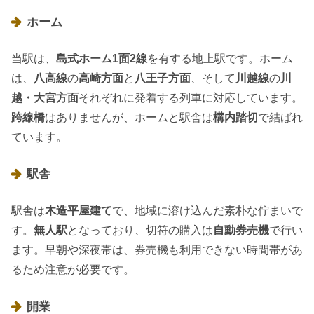
ホーム
当駅は、
島式ホーム1面2線
を有する地上駅です。ホーム
は、
八高線
の
高崎方面
と
八王子方面
、そして
川越線
の
川
越・大宮方面
それぞれに発着する列車に対応しています。
跨線橋
はありませんが、ホームと駅舎は
構内踏切
で結ばれ
ています。
駅舎
駅舎は
木造平屋建て
で、地域に溶け込んだ素朴な佇まいで
す。
無人駅
となっており、切符の購入は
自動券売機
で行い
ます。早朝や深夜帯は、券売機も利用できない時間帯があ
るため注意が必要です。
開業