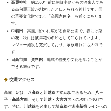
高麗神社
：約1300年前に朝鮮半島からの渡来人であ
る高句麗王族が創建したと伝えられる神社です。国
の重要文化財である「高麗家住宅」も近くにありま
す。
巾着田
：高麗川沿いに広がる自然公園で、春には菜
の花、秋には彼岸花の名所として知られています。
レジャー施設も充実しており、家族連れにも人気で
す。
日高市郷土資料館
：地域の歴史や文化を学ぶことが
できる施設です。
交通アクセス
高麗川駅は、
八高線
と
川越線
の接続駅であるため、
八王
子・高崎方面
、そして
川越・大宮方面
への移動に便利で
す。特に、
川越線
を経由して
埼京線
や
湘南新宿ライン
への