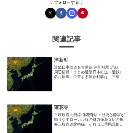
フォローする
関連記事
津新町
駅
近畿日本鉄道名古屋線 津新町駅 詳細・
周辺情報・まとめ近畿日本鉄道（近鉄）
名古屋線に位置する津新町駅は、三重県
津市の中心部にほど近い場所にあり、地
域住民の生活を支える重要な駅です。名
古屋方面、大阪方面へのアクセス拠点と
して、また、周辺の商業...
蓮花寺
駅
三岐鉄道北勢線 蓮花寺駅：歴史と静寂が
織りなすローカル線の魅力蓮花寺駅の概
要三岐鉄道北勢線、それは三重県北部の
いなべ市と四日市市を結ぶ、独特の魅力