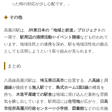
った時の対応が少し心配です。」
その他
高麗川駅は、
JR東日本の「地域と鉄道」プロジェクト
の
一環で、
駅周辺の清掃活動
や
イベント開催
なども行われて
います。地域住民との連携を深め、駅を地域活性化の拠点
としても活用しようという取り組みが見られます。
まとめ
八高線高麗川駅は、
埼玉県日高市
に位置する、
八高線
と
川
越線
が接続する
無人駅
です。
島式ホーム1面2線
の構造を
持ち、
木造平屋建ての駅舎
は地域に溶け込んだ素朴な雰囲
気を醸し出しています。駅周辺には
住宅地
が広がり、
日高
市役所高麗川行政センター
や
小学校
、
図書館
などの公共施