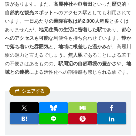
設があります。また、
高麗神社
や
巾着田
といった
歴史的・
自然的な観光スポット
へのアクセス駅としても利用されて
います。
一日あたりの乗降客数は約2,000人程度
と多くは
ありませんが、
地元住民の生活に密着した駅
であり、
都心
へのアクセスも可能
な利便性も持ち合わせています。
静か
で落ち着いた雰囲気
と、
地域に根差した温かみ
が、高麗川
駅の魅力と言えるでしょう。
無人駅
であることによる若干
の不便さはあるものの、
駅周辺の自然環境の豊かさ
や、
地
域との連携
による活性化への期待感も感じられる駅です。
シェアする