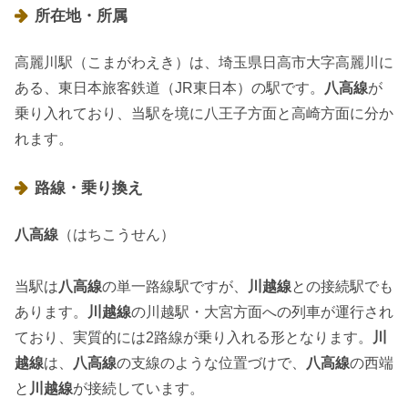
所在地・所属
高麗川駅（こまがわえき）は、埼玉県日高市大字高麗川に
ある、東日本旅客鉄道（JR東日本）の駅です。
八高線
が
乗り入れており、当駅を境に八王子方面と高崎方面に分か
れます。
路線・乗り換え
八高線
（はちこうせん）
当駅は
八高線
の単一路線駅ですが、
川越線
との接続駅でも
あります。
川越線
の川越駅・大宮方面への列車が運行され
ており、実質的には2路線が乗り入れる形となります。
川
越線
は、
八高線
の支線のような位置づけで、
八高線
の西端
と
川越線
が接続しています。