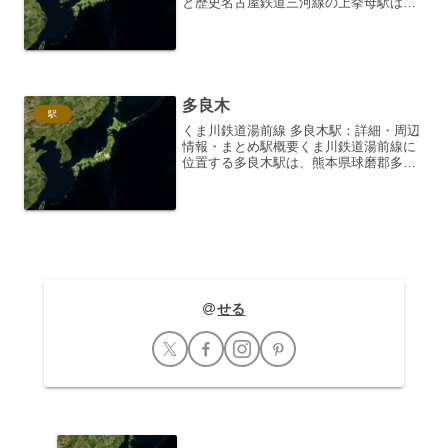
と歴史名古屋鉄道三河線の上挙母駅は、
愛知県豊田市上挙母町にある駅です。三
河線は、碧南市から豊田市に至る路線で
あり、その沿線には豊かな自然と歴史的
建造物が数多く存在しま...
多良木
駅
くま川鉄道湯前線 多良木駅：詳細・周辺
情報・まとめ駅概要くま川鉄道湯前線に
位置する多良木駅は、熊本県球磨郡多良
木町にあります。1924年（大正13年）に
開業した歴史ある駅で、かつては人吉方
面と湯前方面を結ぶ重要な拠点でした。
相対式ホーム2面...
せる