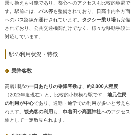
乗り換えも可能であり、都心へのアクセスも比較的容易で
す。駅前には、
バス停
も整備されており、日高市内各方面
へのバス路線が運行されています。
タクシー乗り場
も完備
されており、公共交通機関だけでなく、様々な移動手段に
対応しています。
駅の利用状況・特徴
乗降客数
高麗川駅の
一日あたりの乗降客数
は、
約2,000人程度
（2023年度現在）と、比較的小規模な駅です。
地元住民
の利用が中心
であり、通勤・通学での利用が多いと考えら
れます。
観光客の利用
も、
巾着田
や
高麗神社
へのアクセス
駅として一定数見られます。