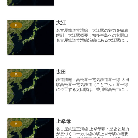
を持つナローゲージ鉄道です。その中で
も、いなべ市阿下喜町に位置する蓮花寺
駅は、訪れる人々に静か...
大江
駅
名古屋鉄道常滑線 大江駅の魅力を徹底
解剖！大江駅概要：知多半島への玄関口
名古屋鉄道常滑線沿線にある大江駅は、
知多半島へのアクセス拠点として重要な
役割を担っています。名古屋市中心部か
らのアクセスも比較的容易で、日中は10
分～15分間隔で電車が...
太田
駅
鉄道情報：高松琴平電気鉄道琴平線 太田
駅高松琴平電気鉄道（ことでん）琴平線
に位置する太田駅は、香川県高松市にあ
り、地域住民の生活を支える重要な駅で
す。静かで落ち着いた雰囲気を持ちつつ
も、生活に必要な施設が程よく整備され
ており、利便性と住みや...
上挙母
駅
名古屋鉄道三河線 上挙母駅：歴史と魅力
が息づくローカル線の駅上挙母駅の概要