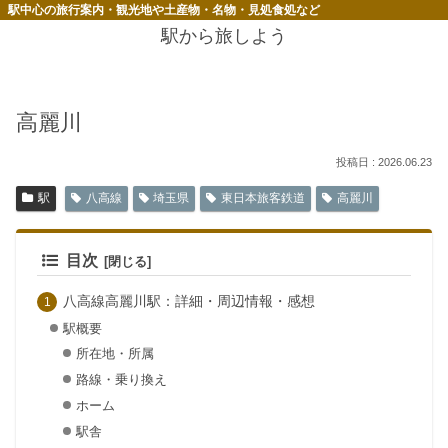
駅中心の旅行案内・観光地や土産物・名物・見処食処など
駅から旅しよう
高麗川
2026.06.23
駅
八高線
埼玉県
東日本旅客鉄道
高麗川
目次
八高線高麗川駅：詳細・周辺情報・感想
駅概要
所在地・所属
路線・乗り換え
ホーム
駅舎