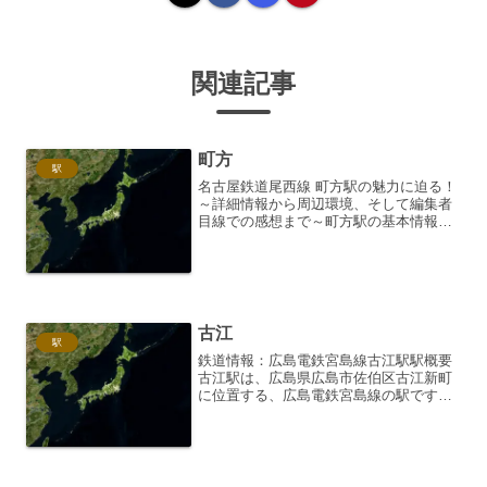
関連記事
町方
駅
名古屋鉄道尾西線 町方駅の魅力に迫る！
～詳細情報から周辺環境、そして編集者
目線での感想まで～町方駅の基本情報：
尾西線のローカル駅の魅力名古屋鉄道
（名鉄）尾西線に位置する町方駅は、一
見すると静かなローカル駅です。しか
し、その周辺環境や歴史を紐...
古江
駅
鉄道情報：広島電鉄宮島線古江駅駅概要
古江駅は、広島県広島市佐伯区古江新町
に位置する、広島電鉄宮島線の駅です。
駅番号はM15。路面電車と鉄道の中間の
ような独特な運行形態を持つ宮島線にお
いて、古江駅は高架駅として整備されて
おり、周辺の住宅地や商...