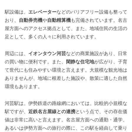
駅設備は、
エレベーター
などのバリアフリー設備も整って
おり、
自動券売機
や
自動精算機
も完備されています。名古
屋方面へのアクセス拠点として、また、地域住民の生活の
足として、多くの人々に利用されています。
周辺には、
イオンタウン河芸
などの商業施設があり、日常
の買い物に便利です。また、
閑静な住宅地
が広がり、子育
て世代にも住みやすい環境と言えます。大規模な観光地は
ありませんが、地域に根差した施設や、散策に適した自然
環境もあります。
河芸駅は、伊勢鉄道の路線網においては、比較的小規模な
駅ですが、
近鉄名古屋線との連携
という点で、その存在価
値は非常に高いと言えます。名古屋方面への通勤・通学、
あるいは伊勢方面への旅行の際に、この駅を経由して乗り