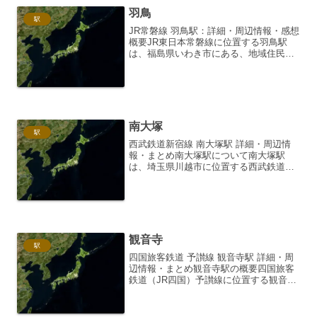
羽鳥
駅
JR常磐線 羽鳥駅：詳細・周辺情報・感想
概要JR東日本常磐線に位置する羽鳥駅
は、福島県いわき市にある、地域住民の
生活を支える重要な駅です。単式ホーム1
面1線を有する地上駅で、駅舎は橋上駅舎
となっています。古くから地域に根ざ
し、多くの人々の往...
南大塚
駅
西武鉄道新宿線 南大塚駅 詳細・周辺情
報・まとめ南大塚駅について南大塚駅
は、埼玉県川越市に位置する西武鉄道新
宿線の駅です。新宿方面へ直通する列車
が多数運行されており、都心へのアクセ
スも良好です。駅周辺は、住宅地が広が
り、落ち着いた雰囲気なが...
観音寺
駅
四国旅客鉄道 予讃線 観音寺駅 詳細・周
辺情報・まとめ観音寺駅の概要四国旅客
鉄道（JR四国）予讃線に位置する観音寺
駅は、香川県観音寺市にあります。予讃
線は、瀬戸内海沿いを走る風光明媚な路
線であり、観音寺駅はその中でも比較的