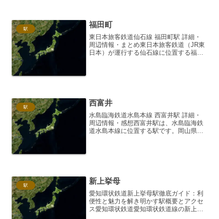
た。相対...
福田町
駅
東日本旅客鉄道仙石線 福田町駅 詳細・
周辺情報・まとめ東日本旅客鉄道（JR東
日本）が運行する仙石線に位置する福田
町駅は、宮城県仙台市若林区にある静か
な住宅街に佇む駅です。仙台市中心部と
多賀城市を結ぶ仙石線は、沿線住民の通
勤・通学、そして地域...
西富井
駅
水島臨海鉄道水島本線 西富井駅 詳細・
周辺情報・感想西富井駅は、水島臨海鉄
道水島本線に位置する駅です。岡山県倉
敷市にあり、駅周辺には工場地帯が広が
り、地域住民や通勤・通学客の足として
利用されています。駅の概要西富井駅
は、無人駅であり、駅舎も...
新上挙母
駅
愛知環状鉄道新上挙母駅徹底ガイド：利
便性と魅力を解き明かす駅概要とアクセ
ス愛知環状鉄道愛知環状鉄道線の新上挙
母駅は、愛知県豊田市に位置する地上駅