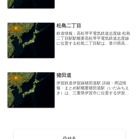
です。2005年3月の愛知環状鉄道全線開
業と同時に開業しました。 駅舎はシンプ
ルながらも機能的で...
松島二丁目
駅
鉄道情報：高松琴平電気鉄道志度線 松島
二丁目駅駅概要高松琴平電気鉄道志度線
に位置する松島二丁目駅は、香川県高松
市にある無人駅です。駅番号は
「S07」。志度線は、高松市の中心部か
ら東へ延び、さぬき市志度駅へと至る路
線であり、松島二丁目駅はこの...
猪田道
駅
伊賀鉄道伊賀線猪田道駅 詳細・周辺情
報・まとめ駅概要猪田道駅（いだみちえ
き）は、三重県伊賀市に位置する伊賀鉄
道伊賀線の駅です。島式ホーム1面1線を
有する無人駅で、駅舎はホームに面して
います。所在地とアクセス住所は三重県
伊賀市猪田（いだ）であ...
せる