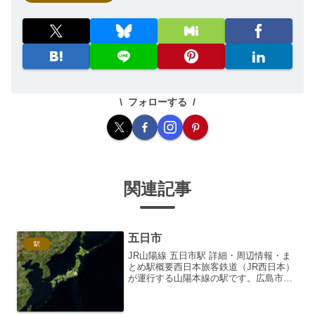
フォローする
関連記事
五日市
駅
JR山陽線 五日市駅 詳細・周辺情報・ま
とめ駅概要西日本旅客鉄道（JR西日本）
が運行する山陽本線の駅です。広島市佐
伯区に位置し、所在地は広島県広島市佐
伯区五日市駅前1丁目5番25号です。1923
年（大正12年）12月1日に開業しまし