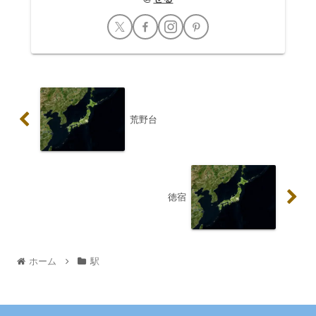
荒野台
徳宿
ホーム
駅