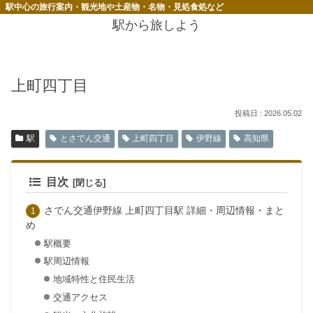
駅中心の旅行案内・観光地や土産物・名物・見処食処など
駅から旅しよう
上町四丁目
2026.05.02
駅
とさでん交通
上町四丁目
伊野線
高知県
目次
さでん交通伊野線 上町四丁目駅 詳細・周辺情報・まと
め
駅概要
駅周辺情報
地域特性と住民生活
交通アクセス