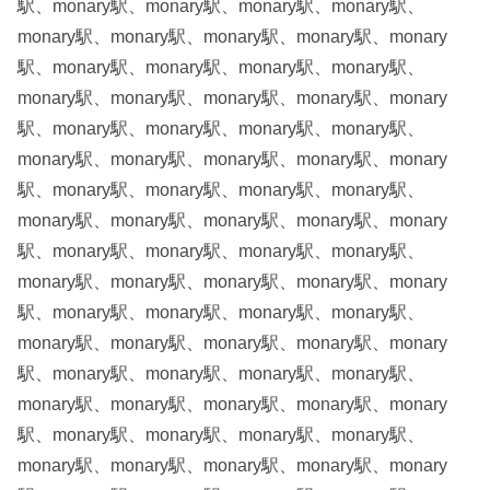
駅、monary駅、monary駅、monary駅、monary駅、
monary駅、monary駅、monary駅、monary駅、monary
駅、monary駅、monary駅、monary駅、monary駅、
monary駅、monary駅、monary駅、monary駅、monary
駅、monary駅、monary駅、monary駅、monary駅、
monary駅、monary駅、monary駅、monary駅、monary
駅、monary駅、monary駅、monary駅、monary駅、
monary駅、monary駅、monary駅、monary駅、monary
駅、monary駅、monary駅、monary駅、monary駅、
monary駅、monary駅、monary駅、monary駅、monary
駅、monary駅、monary駅、monary駅、monary駅、
monary駅、monary駅、monary駅、monary駅、monary
駅、monary駅、monary駅、monary駅、monary駅、
monary駅、monary駅、monary駅、monary駅、monary
駅、monary駅、monary駅、monary駅、monary駅、
monary駅、monary駅、monary駅、monary駅、monary