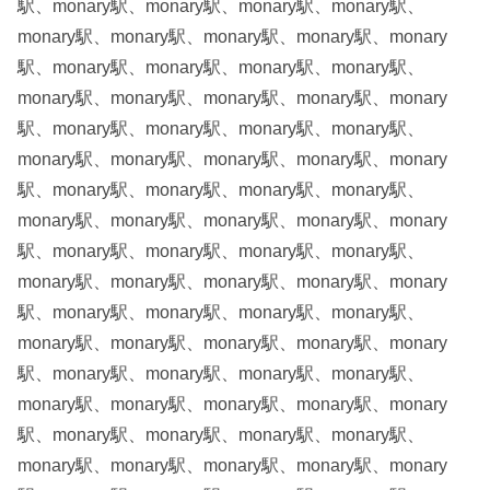
駅、monary駅、monary駅、monary駅、monary駅、
monary駅、monary駅、monary駅、monary駅、monary
駅、monary駅、monary駅、monary駅、monary駅、
monary駅、monary駅、monary駅、monary駅、monary
駅、monary駅、monary駅、monary駅、monary駅、
monary駅、monary駅、monary駅、monary駅、monary
駅、monary駅、monary駅、monary駅、monary駅、
monary駅、monary駅、monary駅、monary駅、monary
駅、monary駅、monary駅、monary駅、monary駅、
monary駅、monary駅、monary駅、monary駅、monary
駅、monary駅、monary駅、monary駅、monary駅、
monary駅、monary駅、monary駅、monary駅、monary
駅、monary駅、monary駅、monary駅、monary駅、
monary駅、monary駅、monary駅、monary駅、monary
駅、monary駅、monary駅、monary駅、monary駅、
monary駅、monary駅、monary駅、monary駅、monary