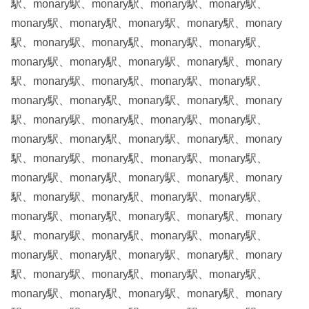
駅、monary駅、monary駅、monary駅、monary駅、
monary駅、monary駅、monary駅、monary駅、monary
駅、monary駅、monary駅、monary駅、monary駅、
monary駅、monary駅、monary駅、monary駅、monary
駅、monary駅、monary駅、monary駅、monary駅、
monary駅、monary駅、monary駅、monary駅、monary
駅、monary駅、monary駅、monary駅、monary駅、
monary駅、monary駅、monary駅、monary駅、monary
駅、monary駅、monary駅、monary駅、monary駅、
monary駅、monary駅、monary駅、monary駅、monary
駅、monary駅、monary駅、monary駅、monary駅、
monary駅、monary駅、monary駅、monary駅、monary
駅、monary駅、monary駅、monary駅、monary駅、
monary駅、monary駅、monary駅、monary駅、monary
駅、monary駅、monary駅、monary駅、monary駅、
monary駅、monary駅、monary駅、monary駅、monary