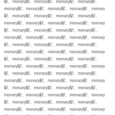
駅、monary駅、monary駅、monary駅、monary駅、
monary駅、monary駅、monary駅、monary駅、monary
駅、monary駅、monary駅、monary駅、monary駅、
monary駅、monary駅、monary駅、monary駅、monary
駅、monary駅、monary駅、monary駅、monary駅、
monary駅、monary駅、monary駅、monary駅、monary
駅、monary駅、monary駅、monary駅、monary駅、
monary駅、monary駅、monary駅、monary駅、monary
駅、monary駅、monary駅、monary駅、monary駅、
monary駅、monary駅、monary駅、monary駅、monary
駅、monary駅、monary駅、monary駅、monary駅、
monary駅、monary駅、monary駅、monary駅、monary
駅、monary駅、monary駅、monary駅、monary駅、
monary駅、monary駅、monary駅、monary駅、monary
駅、monary駅、monary駅、monary駅、monary駅、
monary駅、monary駅、monary駅、monary駅、monary