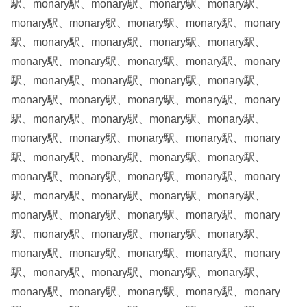
駅、monary駅、monary駅、monary駅、monary駅、
monary駅、monary駅、monary駅、monary駅、monary
駅、monary駅、monary駅、monary駅、monary駅、
monary駅、monary駅、monary駅、monary駅、monary
駅、monary駅、monary駅、monary駅、monary駅、
monary駅、monary駅、monary駅、monary駅、monary
駅、monary駅、monary駅、monary駅、monary駅、
monary駅、monary駅、monary駅、monary駅、monary
駅、monary駅、monary駅、monary駅、monary駅、
monary駅、monary駅、monary駅、monary駅、monary
駅、monary駅、monary駅、monary駅、monary駅、
monary駅、monary駅、monary駅、monary駅、monary
駅、monary駅、monary駅、monary駅、monary駅、
monary駅、monary駅、monary駅、monary駅、monary
駅、monary駅、monary駅、monary駅、monary駅、
monary駅、monary駅、monary駅、monary駅、monary