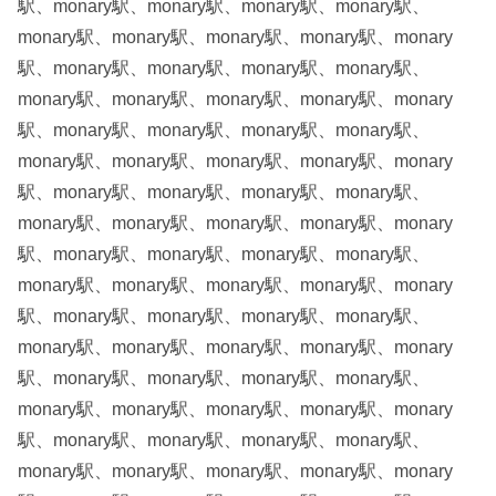
駅、monary駅、monary駅、monary駅、monary駅、
monary駅、monary駅、monary駅、monary駅、monary
駅、monary駅、monary駅、monary駅、monary駅、
monary駅、monary駅、monary駅、monary駅、monary
駅、monary駅、monary駅、monary駅、monary駅、
monary駅、monary駅、monary駅、monary駅、monary
駅、monary駅、monary駅、monary駅、monary駅、
monary駅、monary駅、monary駅、monary駅、monary
駅、monary駅、monary駅、monary駅、monary駅、
monary駅、monary駅、monary駅、monary駅、monary
駅、monary駅、monary駅、monary駅、monary駅、
monary駅、monary駅、monary駅、monary駅、monary
駅、monary駅、monary駅、monary駅、monary駅、
monary駅、monary駅、monary駅、monary駅、monary
駅、monary駅、monary駅、monary駅、monary駅、
monary駅、monary駅、monary駅、monary駅、monary