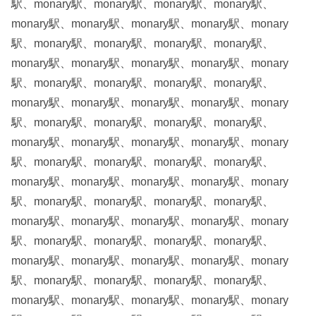
駅、monary駅、monary駅、monary駅、monary駅、
monary駅、monary駅、monary駅、monary駅、monary
駅、monary駅、monary駅、monary駅、monary駅、
monary駅、monary駅、monary駅、monary駅、monary
駅、monary駅、monary駅、monary駅、monary駅、
monary駅、monary駅、monary駅、monary駅、monary
駅、monary駅、monary駅、monary駅、monary駅、
monary駅、monary駅、monary駅、monary駅、monary
駅、monary駅、monary駅、monary駅、monary駅、
monary駅、monary駅、monary駅、monary駅、monary
駅、monary駅、monary駅、monary駅、monary駅、
monary駅、monary駅、monary駅、monary駅、monary
駅、monary駅、monary駅、monary駅、monary駅、
monary駅、monary駅、monary駅、monary駅、monary
駅、monary駅、monary駅、monary駅、monary駅、
monary駅、monary駅、monary駅、monary駅、monary