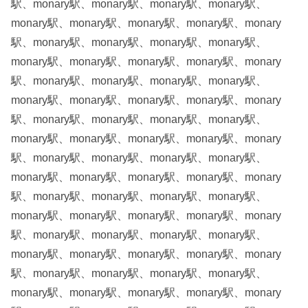
駅、monary駅、monary駅、monary駅、monary駅、
monary駅、monary駅、monary駅、monary駅、monary
駅、monary駅、monary駅、monary駅、monary駅、
monary駅、monary駅、monary駅、monary駅、monary
駅、monary駅、monary駅、monary駅、monary駅、
monary駅、monary駅、monary駅、monary駅、monary
駅、monary駅、monary駅、monary駅、monary駅、
monary駅、monary駅、monary駅、monary駅、monary
駅、monary駅、monary駅、monary駅、monary駅、
monary駅、monary駅、monary駅、monary駅、monary
駅、monary駅、monary駅、monary駅、monary駅、
monary駅、monary駅、monary駅、monary駅、monary
駅、monary駅、monary駅、monary駅、monary駅、
monary駅、monary駅、monary駅、monary駅、monary
駅、monary駅、monary駅、monary駅、monary駅、
monary駅、monary駅、monary駅、monary駅、monary