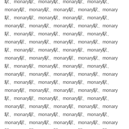
駅、monary駅、monary駅、monary駅、monary駅、
monary駅、monary駅、monary駅、monary駅、monary
駅、monary駅、monary駅、monary駅、monary駅、
monary駅、monary駅、monary駅、monary駅、monary
駅、monary駅、monary駅、monary駅、monary駅、
monary駅、monary駅、monary駅、monary駅、monary
駅、monary駅、monary駅、monary駅、monary駅、
monary駅、monary駅、monary駅、monary駅、monary
駅、monary駅、monary駅、monary駅、monary駅、
monary駅、monary駅、monary駅、monary駅、monary
駅、monary駅、monary駅、monary駅、monary駅、
monary駅、monary駅、monary駅、monary駅、monary
駅、monary駅、monary駅、monary駅、monary駅、
monary駅、monary駅、monary駅、monary駅、monary
駅、monary駅、monary駅、monary駅、monary駅、
monary駅、monary駅、monary駅、monary駅、monary