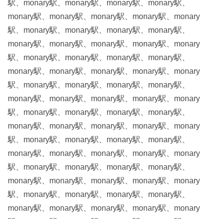
駅、monary駅、monary駅、monary駅、monary駅、
monary駅、monary駅、monary駅、monary駅、monary
駅、monary駅、monary駅、monary駅、monary駅、
monary駅、monary駅、monary駅、monary駅、monary
駅、monary駅、monary駅、monary駅、monary駅、
monary駅、monary駅、monary駅、monary駅、monary
駅、monary駅、monary駅、monary駅、monary駅、
monary駅、monary駅、monary駅、monary駅、monary
駅、monary駅、monary駅、monary駅、monary駅、
monary駅、monary駅、monary駅、monary駅、monary
駅、monary駅、monary駅、monary駅、monary駅、
monary駅、monary駅、monary駅、monary駅、monary
駅、monary駅、monary駅、monary駅、monary駅、
monary駅、monary駅、monary駅、monary駅、monary
駅、monary駅、monary駅、monary駅、monary駅、
monary駅、monary駅、monary駅、monary駅、monary