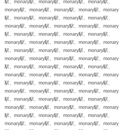
駅、monary駅、monary駅、monary駅、monary駅、
monary駅、monary駅、monary駅、monary駅、monary
駅、monary駅、monary駅、monary駅、monary駅、
monary駅、monary駅、monary駅、monary駅、monary
駅、monary駅、monary駅、monary駅、monary駅、
monary駅、monary駅、monary駅、monary駅、monary
駅、monary駅、monary駅、monary駅、monary駅、
monary駅、monary駅、monary駅、monary駅、monary
駅、monary駅、monary駅、monary駅、monary駅、
monary駅、monary駅、monary駅、monary駅、monary
駅、monary駅、monary駅、monary駅、monary駅、
monary駅、monary駅、monary駅、monary駅、monary
駅、monary駅、monary駅、monary駅、monary駅、
monary駅、monary駅、monary駅、monary駅、monary
駅、monary駅、monary駅、monary駅、monary駅、
monary駅、monary駅、monary駅、monary駅、monary