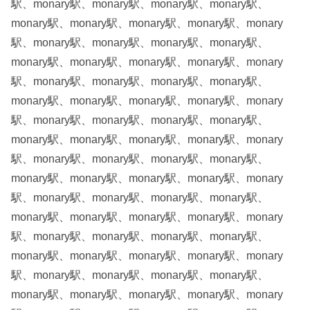
駅、monary駅、monary駅、monary駅、monary駅、
monary駅、monary駅、monary駅、monary駅、monary
駅、monary駅、monary駅、monary駅、monary駅、
monary駅、monary駅、monary駅、monary駅、monary
駅、monary駅、monary駅、monary駅、monary駅、
monary駅、monary駅、monary駅、monary駅、monary
駅、monary駅、monary駅、monary駅、monary駅、
monary駅、monary駅、monary駅、monary駅、monary
駅、monary駅、monary駅、monary駅、monary駅、
monary駅、monary駅、monary駅、monary駅、monary
駅、monary駅、monary駅、monary駅、monary駅、
monary駅、monary駅、monary駅、monary駅、monary
駅、monary駅、monary駅、monary駅、monary駅、
monary駅、monary駅、monary駅、monary駅、monary
駅、monary駅、monary駅、monary駅、monary駅、
monary駅、monary駅、monary駅、monary駅、monary