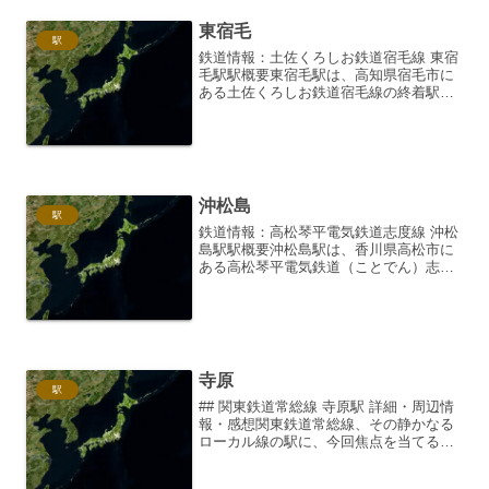
東宿毛
駅
鉄道情報：土佐くろしお鉄道宿毛線 東宿
毛駅駅概要東宿毛駅は、高知県宿毛市に
ある土佐くろしお鉄道宿毛線の終着駅で
す。1970年（昭和45年）3月1日に日本国
有鉄道（国鉄）宿毛線の駅として開業
し、1988年（昭和63年）4月1日に土佐く
ろしお鉄...
沖松島
駅
鉄道情報：高松琴平電気鉄道志度線 沖松
島駅駅概要沖松島駅は、香川県高松市に
ある高松琴平電気鉄道（ことでん）志度
線の駅です。高松市中心部から東へ約
5km、志度線沿線では比較的人口の多い
地域に位置しています。駅名からもわか
るように、かつては海岸...
寺原
駅
## 関東鉄道常総線 寺原駅 詳細・周辺情
報・感想関東鉄道常総線、その静かなる
ローカル線の駅に、今回焦点を当てるの
は寺原駅です。東京都心から少し足を延
ばせば、そこには意外なほどの利便性