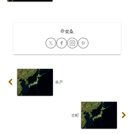
と、地域に根差した温かな雰囲気が息づ
いています。日々の鉄...
せる
余戸
古町