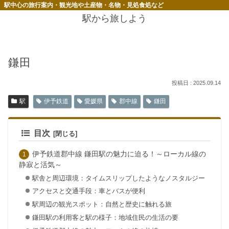
駅中心の旅行案内・観光地や土産物・名物・見処食処など
駅から旅しよう
鎌田
2025.09.14
駅
伊予鉄道
愛媛県
郡中線
鎌田
目次
伊予鉄道郡中線 鎌田駅の魅力に迫る！～ローカル線の
静寂と活気～
駅舎と周辺環境：タイムスリップしたようなノスタルジー
アクセスと交通手段：車とバスが便利
駅周辺の観光スポット：自然と歴史に触れる旅
鎌田駅の利用客と駅の様子：地域住民の生活の要