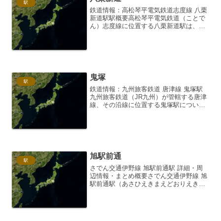
駅
鉄道情報：高松琴平電気鉄道志度線 八栗
新道駅駅概要高松琴平電気鉄道（ことで
ん）志度線に位置する八栗新道駅は、香
川県高松市牟礼町原にあります。無人駅
であり、1日の平均乗降人員は比較的少な
いですが、地域住民や周辺施設利用者に
とって重要な交通拠点...
鬼塚
駅
鉄道情報：九州旅客鉄道 唐津線 鬼塚駅
九州旅客鉄道（JR九州）が管轄する唐津
線、その沿線に位置する鬼塚駅につい
て、詳細な情報、駅周辺の状況、そして
利用者の感想などを、できる限り詳細に
記述します。鬼塚駅の基本情報鬼塚駅
は、佐賀県唐津市に所在す...
旭駅前通
駅
さでん交通伊野線 旭駅前通駅 詳細・周
辺情報・まとめ概要さでん交通伊野線 旭
駅前通駅（あさひえきまえどおりえき）
は、高知県高知市に位置する、とさでん
交通伊野線の駅です。伊野線は、高知市
の中心部を東西に貫き、高知駅前駅と伊
野駅を結ぶ路面電車路...