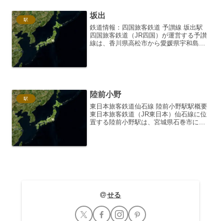
坂出
駅
鉄道情報：四国旅客鉄道 予讃線 坂出駅
四国旅客鉄道（JR四国）が運営する予讃
線は、香川県高松市から愛媛県宇和島市
までを結ぶ主要幹線です。その中でも、
香川県坂出市に位置する坂出駅は、交通
の要衝として重要な役割を担っていま
す。瀬戸大橋線の起点駅...
陸前小野
駅
東日本旅客鉄道仙石線 陸前小野駅駅概要
東日本旅客鉄道（JR東日本）仙石線に位
置する陸前小野駅は、宮城県石巻市にあ
る駅です。仙石線の運行系統上は、石巻
駅と野蒜駅の間に位置しており、沿岸部
を走る風光明媚な区間にあります。無人
駅であり、駅舎は地域...
せる