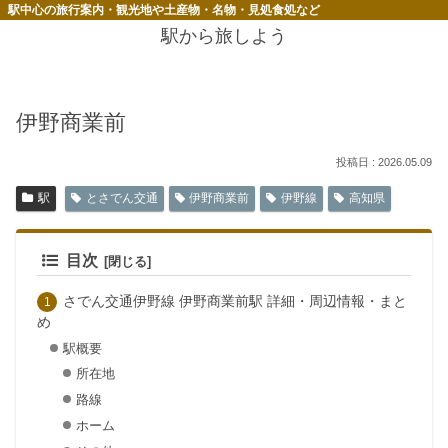
駅中心の旅行案内・観光地や土産物・名物・見処食処など
駅から旅しよう
伊野商業前
2026.05.09
駅
とさでん交通
伊野商業前
伊野線
高知県
目次
さでん交通伊野線 伊野商業前駅 詳細・周辺情報・まと
め
駅概要
所在地
路線
ホーム