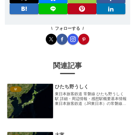
フォローする
関連記事
ひたち野うしく
駅
東日本旅客鉄道 常磐線 ひたち野うしく
駅 詳細・周辺情報・感想駅概要基本情報
東日本旅客鉄道（JR東日本）の常磐線に
位置するひたち野うしく駅は、茨城県土
浦市に所在する旅客駅です。2007年（平
成19年）3月18日に開業しました。常磐
線の中でも...
大富