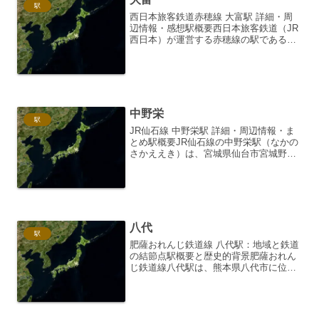
駅
西日本旅客鉄道赤穂線 大富駅 詳細・周
辺情報・感想駅概要西日本旅客鉄道（JR
西日本）が運営する赤穂線の駅である大
富駅（おおとみえき）は、兵庫県赤穂市
大富に位置しています。赤穂線の沿線で
も比較的静かな住宅街の中にあり、地域
住民の生活を支えるロ...
中野栄
駅
JR仙石線 中野栄駅 詳細・周辺情報・ま
とめ駅概要JR仙石線の中野栄駅（なかの
さかええき）は、宮城県仙台市宮城野区
にある東日本旅客鉄道（JR東日本）の駅
です。仙石線は、仙台駅と石巻駅を結ぶ
路線であり、中野栄駅はその沿線に位置
しています。所在...
八代
駅
肥薩おれんじ鉄道線 八代駅：地域と鉄道
の結節点駅概要と歴史的背景肥薩おれん
じ鉄道線八代駅は、熊本県八代市に位置
する、肥薩おれんじ鉄道線の中心駅で
す。かつては国鉄（現JR九州）鹿児島本
線の一部として栄えましたが、九州新幹
線開業に伴い、同線は第...