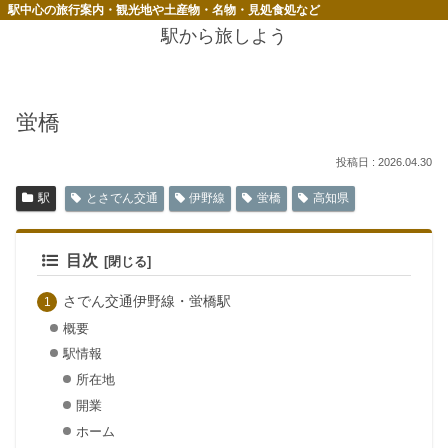
駅中心の旅行案内・観光地や土産物・名物・見処食処など
駅から旅しよう
蛍橋
2026.04.30
駅
とさでん交通
伊野線
蛍橋
高知県
目次
さでん交通伊野線・蛍橋駅
概要
駅情報
所在地
開業
ホーム