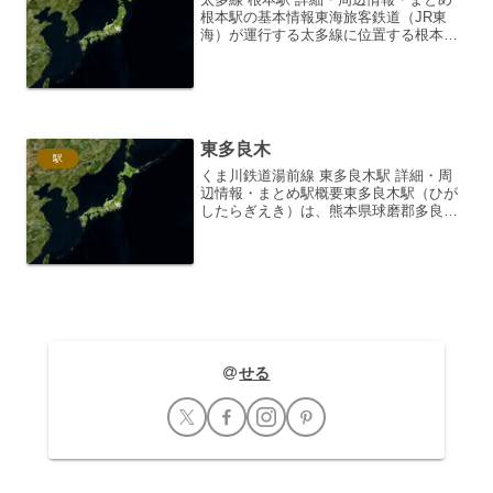
根本駅の基本情報東海旅客鉄道（JR東
海）が運行する太多線に位置する根本駅
は、愛知県可児市にある無人駅です。
1966年（昭和41年）11月1日に開業しま
した。駅の構造は、単式ホーム1面1線
で、ホームは築堤...
東多良木
駅
くま川鉄道湯前線 東多良木駅 詳細・周
辺情報・まとめ駅概要東多良木駅（ひが
したらぎえき）は、熊本県球磨郡多良木
町にある、くま川鉄道湯前線の駅です。
無人駅であり、地元住民の生活路線の駅
として親しまれています。所在地とアク
セス* **住所:**...
せる