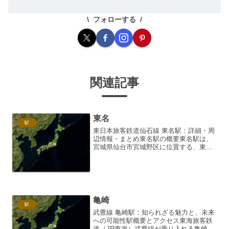
フォローする
関連記事
東名
駅
東日本旅客鉄道仙石線 東名駅：詳細・周
辺情報・まとめ東名駅の概要東名駅は、
宮城県仙台市宮城野区に位置する、東日
本旅客鉄道（JR東日本）仙石線の駅で
す。仙石線は、仙台駅と石巻駅を結ぶ路
線であり、東名駅はその中間に位置す
る、地域住民の生活を支え...
亀崎
駅
武豊線 亀崎駅：知られざる魅力と、未来
への可能性駅概要とアクセス東海旅客鉄
道（JR東海）武豊線が乗り入れる亀崎駅