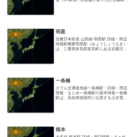
は、愛知県知多郡南知多町にある無人駅
です。名古屋駅から武豊線に乗り換え、
約1時間弱の道のり。車でのアクセスも可
能ですが、駅周辺は...
明星
駅
近畿日本鉄道 山田線 明星駅 詳細・周辺
情報駅概要明星駅（みょうじょうえき）
は、三重県多気郡多気町にある近畿日本
鉄道（近鉄）山田線の駅です。相対式ホ
ーム2面2線を有する地上駅で、駅舎は下
りホーム側にあります。無人駅ですが、
自動券売機や自動精...
一条橋
駅
さでん交通後免線一条橋駅：詳細・周辺
情報・まとめ一条橋駅の基本情報一条橋
駅は、高知県南国市に位置する土佐電気
鉄道（愛称：とさでん交通）後免線の駅
です。後免線は、高知駅前から後免駅ま
でを結ぶ路線で、地域住民の生活を支え
る重要な交通インフラとな...
根本
駅
太多線 根本駅 詳細・周辺情報・まとめ