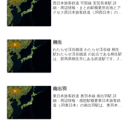
西日本旅客鉄道 可部線 安芸長束駅 詳
細・周辺情報・まとめ駅概要所在地とア
クセス西日本旅客鉄道（JR西日本）の可
部線に位置する安芸長束駅は、広島県広
島市安佐南区長束西二丁目にあります。
可部線の途中駅であり、広島駅方面へ向
かう列車と、可部駅方...
桐生
駅
わたらせ渓谷鐵道 わたらせ渓谷線 桐生
駅わたらせ渓谷鐵道 の起点である桐生駅
は、群馬県桐生市にある鉄道駅です。JR
両毛線との乗り換え駅でもあり、わたら
せ渓谷鐵道 の起点として、多くの観光客
や地元住民の利用で賑わっています。桐
生駅の歴史と特徴...
南出羽
駅
東日本旅客鉄道 奥羽本線 南出羽駅 詳
細・周辺情報・感想駅概要東日本旅客鉄
道（JR東日本）の南出羽駅は、奥羽本線
に位置する無人駅です。山形県南陽市に
あるこの駅は、山形新幹線との並行区間
ではなく、在来線のみの運行となる、い
わゆる「ミニ新幹線」...