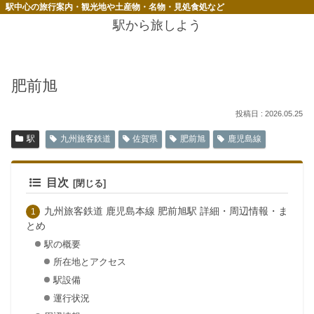
駅中心の旅行案内・観光地や土産物・名物・見処食処など
駅から旅しよう
肥前旭
2026.05.25
駅
九州旅客鉄道
佐賀県
肥前旭
鹿児島線
目次
九州旅客鉄道 鹿児島本線 肥前旭駅 詳細・周辺情報・ま
とめ
駅の概要
所在地とアクセス
駅設備
運行状況