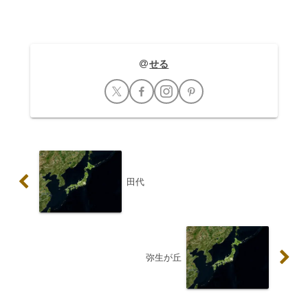
として地域住民の...
せる
田代
弥生が丘