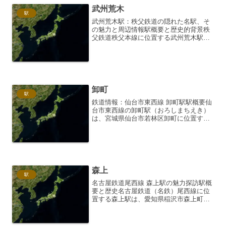
武州荒木
駅
武州荒木駅：秩父鉄道の隠れた名駅、そ
の魅力と周辺情報駅概要と歴史的背景秩
父鉄道秩父本線に位置する武州荒木駅
は、埼玉県行田市にある無人駅です。
1912年（明治45年）10月、秩父鉄道の前
身である上武鉄道の駅として開業しまし
た。当初は貨物輸送の...
卸町
駅
鉄道情報：仙台市東西線 卸町駅駅概要仙
台市東西線の卸町駅（おろしまちえき）
は、宮城県仙台市若林区卸町に位置する
駅です。2015年（平成27年）12月6日に
開業した東西線の駅の一つであり、地域
住民やビジネス利用客にとって重要な交
通結節点となっ...
森上
駅
名古屋鉄道尾西線 森上駅の魅力探訪駅概
要と歴史名古屋鉄道（名鉄）尾西線に位
置する森上駅は、愛知県稲沢市森上町に
ある無人駅です。開業は1929年（昭和4
年）4月1日。尾西線の開通と同時に開業
した歴史ある駅であり、かつては有人駅