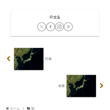
せる
打保
杉原
ホーム
駅