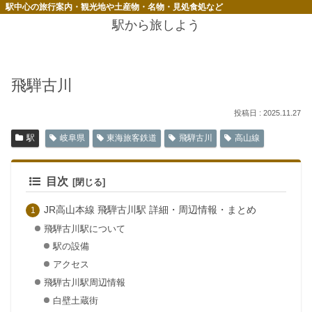
駅中心の旅行案内・観光地や土産物・名物・見処食処など
駅から旅しよう
飛騨古川
2025.11.27
駅
岐阜県
東海旅客鉄道
飛騨古川
高山線
目次
JR高山本線 飛騨古川駅 詳細・周辺情報・まとめ
飛騨古川駅について
駅の設備
アクセス
飛騨古川駅周辺情報
白壁土蔵街