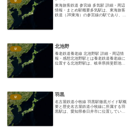
駅
東海旅客鉄道 参宮線 多気駅 詳細・周辺
情報・まとめ駅概要多気駅は、東海旅客
鉄道（JR東海）の参宮線の駅であり、三
重県多気郡多気町に位置しています。参
宮線は、伊勢神宮への参拝客にとって重
要な路線であり、多気駅はその中間地点
に位置する、比較的...
北池野
駅
養老鉄道養老線 北池野駅 詳細・周辺情
報・感想北池野駅とは養老鉄道養老線に
位置する北池野駅は、岐阜県揖斐郡池田
町にあります。駅は無人駅であり、地元
住民の生活を支えるローカル線駅として
の役割を担っています。静かで落ち着い
た雰囲気を持つこの駅は...
羽黒
駅
名古屋鉄道小牧線 羽黒駅徹底ガイド駅概
要と歴史名古屋鉄道小牧線に所属する羽
黒駅は、愛知県春日井市に位置していま
す。小牧市と春日井市を結ぶ小牧線のほ
ぼ中間に位置し、両市へのアクセスに便
利な駅として、地元住民を中心に利用さ
れています。開業は19...