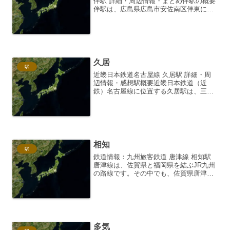
伴駅 詳細・周辺情報・まとめ伴駅の概要
伴駅は、広島県広島市安佐南区伴東に位
置する、広島高速交通広島新交通1号線
（アストラムライン）の駅です。アスト
ラムラインの運行区間において、高架駅
として建設されてお...
久居
駅
近畿日本鉄道名古屋線 久居駅 詳細・周
辺情報・感想駅概要近畿日本鉄道（近
鉄）名古屋線に位置する久居駅は、三重
県津市に所在する主要駅の一つです。名
古屋駅と賢島駅を結ぶ名古屋線におい
て、中核的な役割を担っており、伊勢志
摩方面への玄関口としても機...
相知
駅
鉄道情報：九州旅客鉄道 唐津線 相知駅
唐津線は、佐賀県と福岡県を結ぶJR九州
の路線です。その中でも、佐賀県唐津市
に位置する相知駅は、自然豊かな山々に
囲まれ、静かな雰囲気が漂う駅です。相
知駅の概要駅の基本情報相知駅は、佐賀
県唐津市相知町に位置...
多気