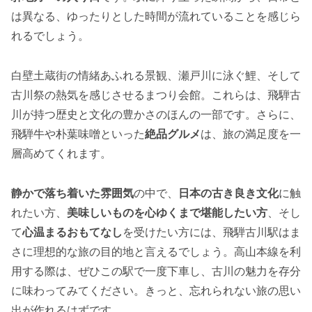
は異なる、ゆったりとした時間が流れていることを感じら
れるでしょう。
白壁土蔵街の情緒あふれる景観、瀬戸川に泳ぐ鯉、そして
古川祭の熱気を感じさせるまつり会館。これらは、飛騨古
川が持つ歴史と文化の豊かさのほんの一部です。さらに、
飛騨牛や朴葉味噌といった
絶品グルメ
は、旅の満足度を一
層高めてくれます。
静かで落ち着いた雰囲気
の中で、
日本の古き良き文化
に触
れたい方、
美味しいものを心ゆくまで堪能したい方
、そし
て
心温まるおもてなし
を受けたい方には、飛騨古川駅はま
さに理想的な旅の目的地と言えるでしょう。高山本線を利
用する際は、ぜひこの駅で一度下車し、古川の魅力を存分
に味わってみてください。きっと、忘れられない旅の思い
出が作れるはずです。