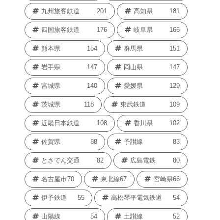
九州旅客鉄道
201
高知県
181
四国旅客鉄道
176
岐阜県
166
熊本県
154
群馬県
151
岩手県
147
岡山県
147
宮城県
140
愛媛県
129
茨城県
118
東武鉄道
109
近畿日本鉄道
108
香川県
102
佐賀県
88
予讃線
83
とさでん交通
82
広島電鉄
80
名古屋市
70
東北線
67
宮崎県
66
伊予鉄道
55
高松琴平電気鉄道
54
山陽線
54
土讃線
52