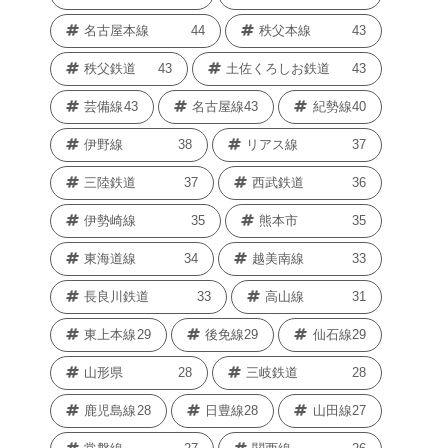
名古屋本線
44
秩父本線
43
秩父鉄道
43
土佐くろしお鉄道
43
芸備線
43
名古屋線
43
紀勢線
40
伊野線
38
リアス線
37
三陸鉄道
37
西武鉄道
36
伊勢崎線
35
熊本市
35
東海道線
34
越美南線
33
長良川鉄道
33
高山線
31
東上本線
29
後免線
29
仙石線
29
山形県
28
三岐鉄道
28
鹿児島線
28
日豊線
28
山田線
27