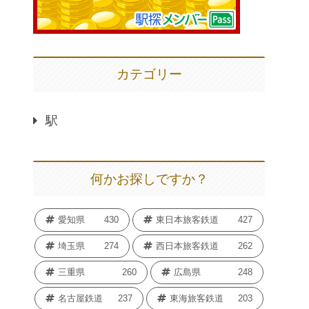
カテゴリー
駅
何かお探しですか？
愛知県
430
東日本旅客鉄道
427
埼玉県
274
西日本旅客鉄道
262
三重県
260
広島県
248
名古屋鉄道
237
東海旅客鉄道
203