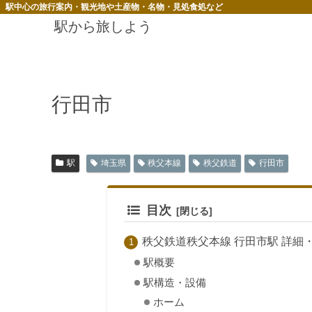
駅中心の旅行案内・観光地や土産物・名物・見処食処など
駅から旅しよう
行田市
駅
埼玉県
秩父本線
秩父鉄道
行田市
目次
秩父鉄道秩父本線 行田市駅 詳細
駅概要
駅構造・設備
ホーム