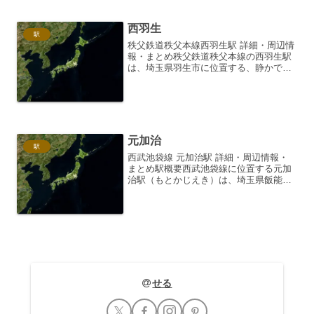
民の生活を支えると...
西羽生
駅
秩父鉄道秩父本線西羽生駅 詳細・周辺情
報・まとめ秩父鉄道秩父本線の西羽生駅
は、埼玉県羽生市に位置する、静かで落
ち着いた雰囲気を持つ駅です。周辺は住
宅地が広がり、地域住民の生活を支える
ローカル線ならではの穏やかな空気が流
れています。この記事で...
元加治
駅
西武池袋線 元加治駅 詳細・周辺情報・
まとめ駅概要西武池袋線に位置する元加
治駅（もとかじえき）は、埼玉県飯能市
にあります。池袋駅から約50分、西武秩
父駅まで約15分と、都心へのアクセスも
良好でありながら、自然豊かな飯能市の
魅力を感じられる、...
せる