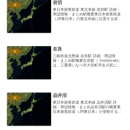
岩切
駅
東日本旅客鉄道 東北本線 岩切駅 詳細・
周辺情報・まとめ駅概要東日本旅客鉄道
（JR東日本）の東北本線に位置する岩切
駅は、宮城県仙台市宮城野区に所在する
駅です。仙石東北ラインの運行も行われ
ており、地域住民の生活を支える重要な
鉄道拠点となってい...
在良
駅
三岐鉄道北勢線 在良駅 詳細・周辺情
報・まとめ駅概要在良駅（:Yoshirō-eki）
は、三重県いなべ市大安町丹生川尻にあ
る、三岐鉄道北勢線の駅です。駅番号は
H11。相対式ホーム2面2線を有する無人
駅ですが、かつては駅員が配置されてお
り、国...
品井沼
駅
東日本旅客鉄道 東北本線 品井沼駅 詳
細・周辺情報・まとめ品井沼駅の概要東
日本旅客鉄道（JR東日本）が管轄する東
北本線に位置する品井沼駅は、宮城県宮
城郡松島町にあります。仙台近郊区間に
属し、松島町唯一のJR駅として、地域住