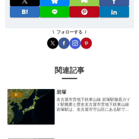
フォローする
関連記事
岩塚
駅
名古屋市営地下鉄東山線 岩塚駅徹底ガイ
ド駅概要と歴史名古屋市営地下鉄東山線
岩塚駅は、名古屋市守山区にある駅で
す。1976年（昭和51年）4月1日に、東山
線の藤が丘延伸開業と同時に開業しまし
た。駅名は、かつてこの地にあった岩塚
村に由来していま...