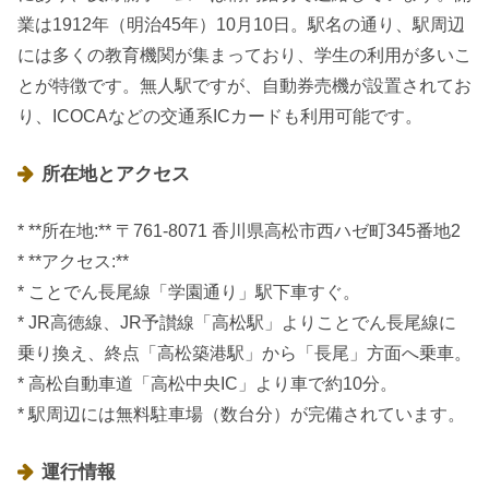
業は1912年（明治45年）10月10日。駅名の通り、駅周辺
には多くの教育機関が集まっており、学生の利用が多いこ
とが特徴です。無人駅ですが、自動券売機が設置されてお
り、ICOCAなどの交通系ICカードも利用可能です。
所在地とアクセス
* **所在地:** 〒761-8071 香川県高松市西ハゼ町345番地2
* **アクセス:**
* ことでん長尾線「学園通り」駅下車すぐ。
* JR高徳線、JR予讃線「高松駅」よりことでん長尾線に
乗り換え、終点「高松築港駅」から「長尾」方面へ乗車。
* 高松自動車道「高松中央IC」より車で約10分。
* 駅周辺には無料駐車場（数台分）が完備されています。
運行情報