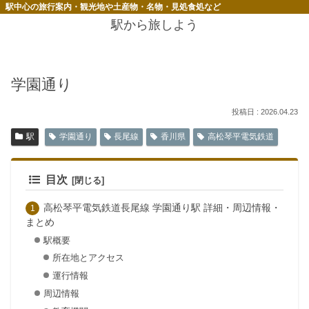
駅中心の旅行案内・観光地や土産物・名物・見処食処など
駅から旅しよう
学園通り
2026.04.23
駅
学園通り
長尾線
香川県
高松琴平電気鉄道
目次
高松琴平電気鉄道長尾線 学園通り駅 詳細・周辺情報・
まとめ
駅概要
所在地とアクセス
運行情報
周辺情報