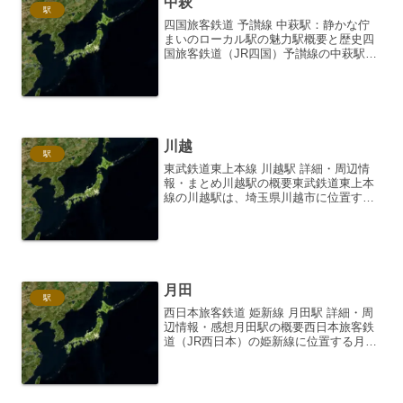
中萩
駅
四国旅客鉄道 予讃線 中萩駅：静かな佇
まいのローカル駅の魅力駅概要と歴史四
国旅客鉄道（JR四国）予讃線の中萩駅
は、愛媛県松山市北条地区に位置する無
人駅です。瀬戸内海の穏やかな風景と、
のどかな田園地帯に囲まれた、静寂に包
まれた駅舎が特徴です。...
川越
駅
東武鉄道東上本線 川越駅 詳細・周辺情
報・まとめ川越駅の概要東武鉄道東上本
線の川越駅は、埼玉県川越市に位置する
主要駅です。東武鉄道が運営する駅であ
り、東上本線の起点である池袋駅から数
えて11駅目に位置しています。乗降人員
は一日平均で約6万人...
月田
駅
西日本旅客鉄道 姫新線 月田駅 詳細・周
辺情報・感想月田駅の概要西日本旅客鉄
道（JR西日本）の姫新線に位置する月田
駅は、兵庫県佐用郡佐用町にあります。
姫新線は、兵庫県姫路市から岡山県新見
市を結ぶローカル線であり、その中でも
月田駅は、比較的利...