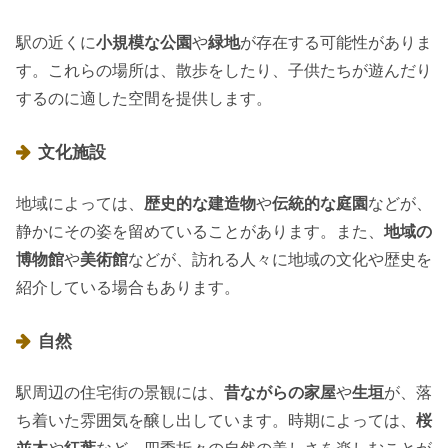
駅の近くに
小規模な公園
や
緑地
が存在する可能性がありま
す。これらの場所は、散歩をしたり、子供たちが遊んだり
するのに適した空間を提供します。
文化施設
地域によっては、
歴史的な建造物
や
伝統的な庭園
などが、
静かにその姿を留めていることがあります。また、
地域の
博物館
や
美術館
などが、訪れる人々に地域の文化や歴史を
紹介している場合もあります。
自然
駅周辺の住宅街の景観には、
昔ながらの家屋
や
生垣
が、落
ち着いた雰囲気を醸し出しています。時期によっては、
桜