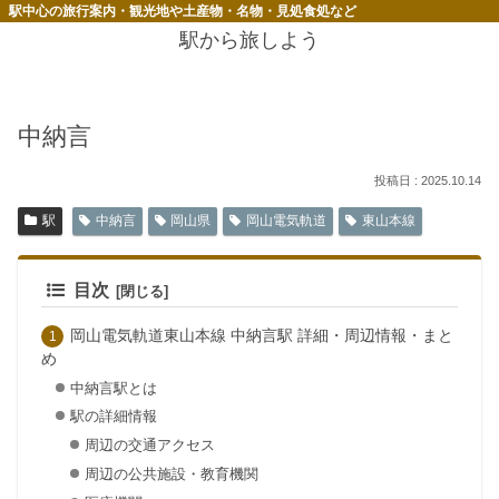
駅中心の旅行案内・観光地や土産物・名物・見処食処など
駅から旅しよう
中納言
2025.10.14
駅
中納言
岡山県
岡山電気軌道
東山本線
目次
岡山電気軌道東山本線 中納言駅 詳細・周辺情報・まと
め
中納言駅とは
駅の詳細情報
周辺の交通アクセス
周辺の公共施設・教育機関