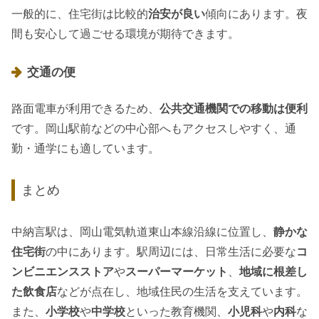
一般的に、住宅街は比較的
治安が良い
傾向にあります。夜
間も安心して過ごせる環境が期待できます。
交通の便
路面電車が利用できるため、
公共交通機関での移動は便利
です。岡山駅前などの中心部へもアクセスしやすく、通
勤・通学にも適しています。
まとめ
中納言駅は、岡山電気軌道東山本線沿線に位置し、
静かな
住宅街
の中にあります。駅周辺には、日常生活に必要な
コ
ンビニエンスストア
や
スーパーマーケット
、
地域に根差し
た飲食店
などが点在し、地域住民の生活を支えています。
また、
小学校
や
中学校
といった教育機関、
小児科
や
内科
な