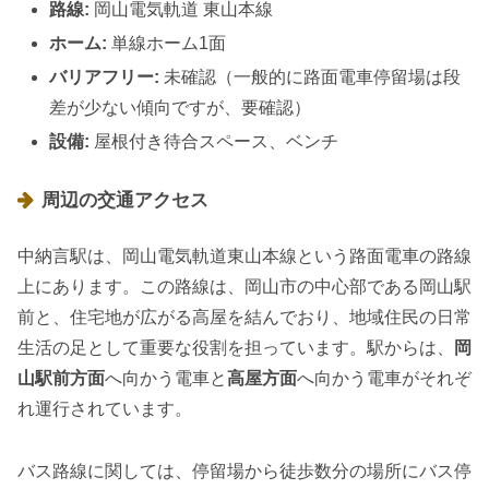
路線:
岡山電気軌道 東山本線
ホーム:
単線ホーム1面
バリアフリー:
未確認（一般的に路面電車停留場は段
差が少ない傾向ですが、要確認）
設備:
屋根付き待合スペース、ベンチ
周辺の交通アクセス
中納言駅は、岡山電気軌道東山本線という路面電車の路線
上にあります。この路線は、岡山市の中心部である岡山駅
前と、住宅地が広がる高屋を結んでおり、地域住民の日常
生活の足として重要な役割を担っています。駅からは、
岡
山駅前方面
へ向かう電車と
高屋方面
へ向かう電車がそれぞ
れ運行されています。
バス路線に関しては、停留場から徒歩数分の場所にバス停