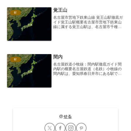
覚王山
駅
名古屋市営地下鉄東山線 覚王山駅徹底ガ
イド覚王山駅概要名古屋市営地下鉄東山
線に属する覚王山駅は、名古屋市千種区
にある駅です。1963年（昭和38年）の東
山線全線開通と同時に開業し、地域の重
要な交通拠点として長年親しまれていま
す。駅周辺は閑静...
間内
駅
名古屋鉄道小牧線：間内駅徹底ガイド間
内駅の概要名古屋鉄道（名鉄）小牧線の
間内駅は、愛知県春日井市にある駅で
す。小牧市と春日井市を結ぶ小牧線のほ
ぼ中間に位置し、通勤通学利用はもちろ
ん、沿線地域住民の生活の足として重要
な役割を担っています。駅舎...
せる