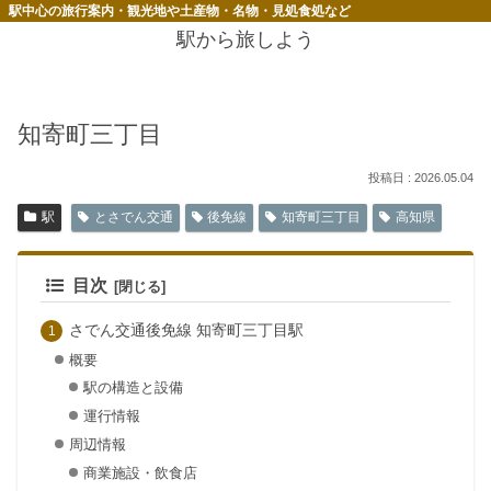
駅中心の旅行案内・観光地や土産物・名物・見処食処など
駅から旅しよう
知寄町三丁目
2026.05.04
駅
とさでん交通
後免線
知寄町三丁目
高知県
目次
さでん交通後免線 知寄町三丁目駅
概要
駅の構造と設備
運行情報
周辺情報
商業施設・飲食店