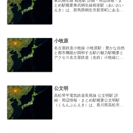
東武桐生線 相老駅 詳細・周辺情報・ま
とめ駅概要東武桐生線相老駅（あいおい
えき）は、群馬県桐生市新里町にある東
武鉄道の駅です。相対式ホーム2面2線を
有する地上駅で、ホーム間は跨線橋で結
ばれています。無人駅ですが、駅舎は存
在し、雨風をしのぐこ...
小牧原
駅
名古屋鉄道小牧線 小牧原駅：豊かな自然
と都市機能が調和する駅の魅力駅概要と
アクセス名古屋鉄道（名鉄）小牧線に所
属する小牧原駅は、愛知県小牧市にある
地上駅です。小牧市の中心部からはやや
離れていますが、周辺には住宅街が広が
り、生活の利便性が高い...
公文明
駅
高松琴平電気鉄道長尾線 公文明駅 詳
細・周辺情報・まとめ駅概要公文明駅
（くもんぶんえき）は、香川県高松市に
ある、高松琴平電気鉄道（ことでん）長
尾線の駅です。長尾線の沿線に位置し、
高松市中心部と長尾方面を結ぶ重要な交
通結節点の一つとなっていま...