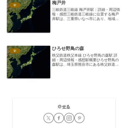
梅戸井
駅
三岐鉄道三岐線 梅戸井駅：詳細・周辺情
報・感想三岐鉄道三岐線に位置する梅戸
井駅は、三重県いなべ市にあり、地域住
民の生活を支える静かな駅です。その特
長、周辺情報、そして訪れた際の感想を
詳しくご紹介します。梅戸井駅の基本情
報駅の概要梅戸井駅は、...
ひろせ野鳥の森
駅
秩父鉄道秩父本線 ひろせ野鳥の森駅 詳
細・周辺情報・感想駅概要ひろせ野鳥の
森駅は、埼玉県熊谷市にある秩父鉄道秩
父本線の駅です。1993年（平成5年）10
月1日に開業した比較的新しい駅で、駅名
の通り、駅周辺に広がる自然環境、特に
野鳥の生息地と...
せる