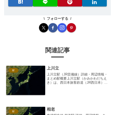
フォローする
関連記事
上川立
駅
上川立駅（JR芸備線）詳細・周辺情報・
まとめ駅概要上川立駅（かみかわだちえ
き）は、西日本旅客鉄道（JR西日本）の
芸備線に位置する無人駅です。広島県庄
原市にあり、山陰と山陽を結ぶ芸備線
の、比較的静かな区間にあります。開業
は1935年（昭和10...
相老
駅