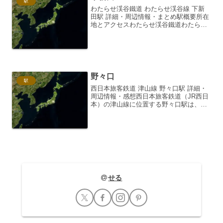
駅
わたらせ渓谷鐵道 わたらせ渓谷線 下新
田駅 詳細・周辺情報・まとめ駅概要所在
地とアクセスわたらせ渓谷鐵道わたらせ
渓谷線の下新田駅は、群馬県みどり市大
間々町下新田に位置しています。この駅
は、わたらせ渓谷鐵道の駅の中でも、地
域住民の生活路線とし...
野々口
駅
西日本旅客鉄道 津山線 野々口駅 詳細・
周辺情報・感想西日本旅客鉄道（JR西日
本）の津山線に位置する野々口駅は、岡
山県岡山市北区に所在する無人駅です。
1923年（大正12年）10月12日に、津山線
の開業と同時に開設されました。開業以
来、地域...
せる