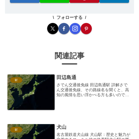
フォローする
関連記事
田辺島通
駅
さでん交通後免線 田辺島通駅 詳解さで
ん交通後免線、その路線名を聞くと、高
知の風情を思い浮かべる方も多いのでは
ないでしょうか。この路線は、高知市内
と南国市を結ぶ、地域にとってなくては
ならない公共交通機関です。数ある駅の
中でも、今回は「田辺島...
犬山
駅
名古屋鉄道犬山線 犬山駅：歴史と魅力が