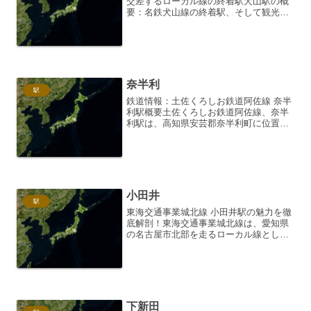
交差するローカル線の終着駅犬山駅の概
要：名鉄犬山線の終着駅、そして観光の
拠点名古屋鉄道犬山線、その終着駅とし
て君臨する犬山駅。単なるローカル線の
終着駅という枠を超え、犬山城や明治村
など、数多くの観光名所...
奈半利
駅
鉄道情報：土佐くろしお鉄道阿佐線 奈半
利駅概要土佐くろしお鉄道阿佐線、奈半
利駅は、高知県安芸郡奈半利町に位置す
る、太平洋を望む風光明媚な駅です。愛
称は「なはりの浜辺駅」。2002年（平成
14年）4月1日に土佐くろしお鉄道阿佐線
が開業した際に...
小田井
駅
東海交通事業城北線 小田井駅の魅力を徹
底解剖！東海交通事業城北線は、愛知県
の名古屋市北部を走るローカル線とし
て、地域住民の生活を支えています。そ
の中でも、小田井駅は、周辺環境の変化
や利用者の増加に伴い、注目を集める駅
の一つとなっています。今...
下新田