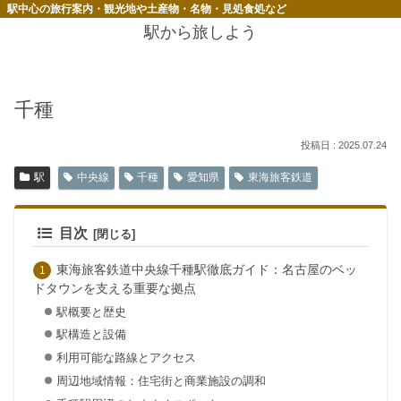
駅中心の旅行案内・観光地や土産物・名物・見処食処など
駅から旅しよう
千種
2025.07.24
駅
中央線
千種
愛知県
東海旅客鉄道
目次
東海旅客鉄道中央線千種駅徹底ガイド：名古屋のベッ
ドタウンを支える重要な拠点
駅概要と歴史
駅構造と設備
利用可能な路線とアクセス
周辺地域情報：住宅街と商業施設の調和