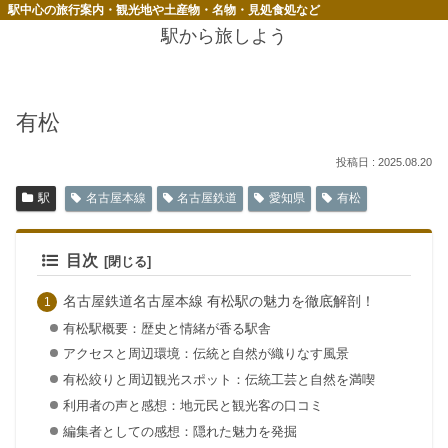
駅中心の旅行案内・観光地や土産物・名物・見処食処など
駅から旅しよう
有松
2025.08.20
駅
名古屋本線
名古屋鉄道
愛知県
有松
目次
名古屋鉄道名古屋本線 有松駅の魅力を徹底解剖！
有松駅概要：歴史と情緒が香る駅舎
アクセスと周辺環境：伝統と自然が織りなす風景
有松絞りと周辺観光スポット：伝統工芸と自然を満喫
利用者の声と感想：地元民と観光客の口コミ
編集者としての感想：隠れた魅力を発掘