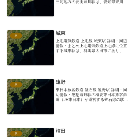
三河地方の要衝豊川駅は、愛知県豊川市
にある東海旅客鉄道（JR東海）飯田線の
駅です。三河地方の中心都市である豊川
市の玄関口として、地域の経済活動や生
活の基盤を支える重要...
城東
駅
上毛電気鉄道 上毛線 城東駅 詳細・周辺
情報・まとめ上毛電気鉄道上毛線に位置
する城東駅は、群馬県太田市にあり、地
域住民の生活を支える重要な駅です。
1926年（大正15年）4月1日に上毛電気鉄
道の開業と同時に開設されました。駅名
は、かつてこの...
遠野
駅
東日本旅客鉄道 釜石線 遠野駅 詳細・周
辺情報・感想遠野駅の概要東日本旅客鉄
道（JR東日本）が運営する釜石線の駅で
ある遠野駅は、岩手県遠野市に位置しま
す。この駅は、地域住民の生活交通を支
えるだけでなく、多くの観光客が訪れる
重要な拠点となって...
植田
駅