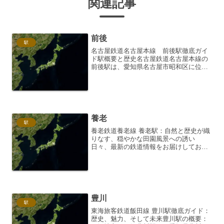
関連記事
前後
駅
名古屋鉄道名古屋本線 前後駅徹底ガイ
ド駅概要と歴史名古屋鉄道名古屋本線の
前後駅は、愛知県名古屋市昭和区に位置
する駅です。1914年（大正3年）に名古
屋電気鉄道の駅として開業し、長い歴史
を持つ駅の一つです。当初は現在の位置
よりやや南側にありま...
養老
駅
養老鉄道養老線 養老駅：自然と歴史が織
りなす、穏やかな田園風景への誘い
日々、最新の鉄道情報をお届けしており
ます。今回は、風光明媚な岐阜県を走る
養老鉄道、その養老線の終着駅である
「養老駅」に焦点を当て、その詳細、周
辺情報、そして訪問した際の感...
豊川
駅
東海旅客鉄道飯田線 豊川駅徹底ガイド：
歴史、魅力、そして未来豊川駅の概要：