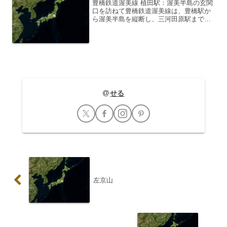
豊橋鉄道渥美線 植田駅：渥美半島の玄関
口を訪ねて豊橋鉄道渥美線は、豊橋駅か
ら渥美半島を縦断し、三河田原駅までを
結ぶローカル線です。その沿線には、豊
かな自然と歴史、そして人々の温かい交
流が息づいています。今回は、渥美線の
魅力の一つである植田駅...
せる
左京山