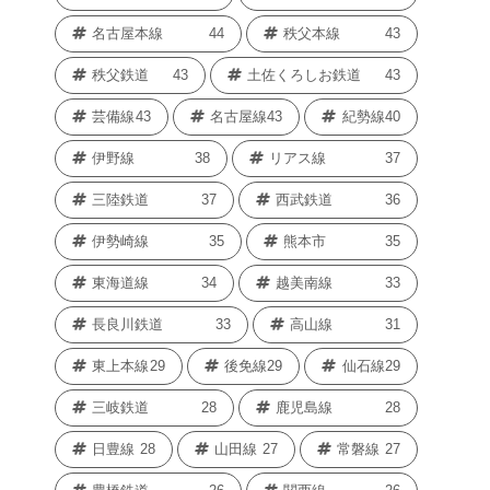
名古屋本線
44
秩父本線
43
秩父鉄道
43
土佐くろしお鉄道
43
芸備線
43
名古屋線
43
紀勢線
40
伊野線
38
リアス線
37
三陸鉄道
37
西武鉄道
36
伊勢崎線
35
熊本市
35
東海道線
34
越美南線
33
長良川鉄道
33
高山線
31
東上本線
29
後免線
29
仙石線
29
三岐鉄道
28
鹿児島線
28
日豊線
28
山田線
27
常磐線
27