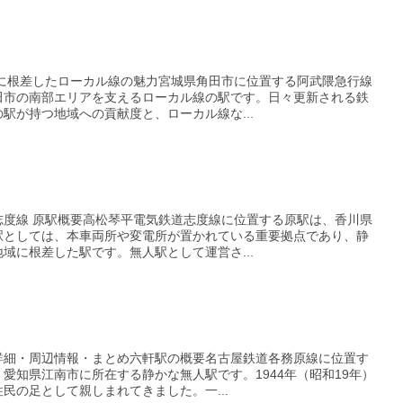
域に根差したローカル線の魅力宮城県角田市に位置する阿武隈急行線
田市の南部エリアを支えるローカル線の駅です。日々更新される鉄
駅が持つ地域への貢献度と、ローカル線な...
志度線 原駅概要高松琴平電気鉄道志度線に位置する原駅は、香川県
駅としては、本車両所や変電所が置かれている重要拠点であり、静
域に根差した駅です。無人駅として運営さ...
詳細・周辺情報・まとめ六軒駅の概要名古屋鉄道各務原線に位置す
愛知県江南市に所在する静かな無人駅です。1944年（昭和19年）
民の足として親しまれてきました。一...