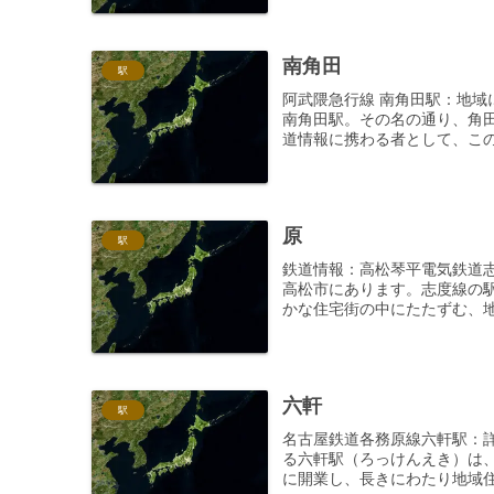
南角田
駅
阿武隈急行線 南角田駅：地
南角田駅。その名の通り、角
道情報に携わる者として、この
原
駅
鉄道情報：高松琴平電気鉄道
高松市にあります。志度線の
かな住宅街の中にたたずむ、地
六軒
駅
名古屋鉄道各務原線六軒駅：
る六軒駅（ろっけんえき）は、
に開業し、長きにわたり地域住