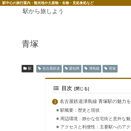
駅中心の旅行案内・観光地や土産物・名物・見処食処など
駅から旅しよう
青塚
駅
名古屋鉄道
愛知県
津島線
青塚
目次
名古屋鉄道津島線 青塚駅の魅力
駅概要：歴史と現状
周辺環境：静かな住宅街と意外な魅
アクセスと利便性：主要駅へのアク