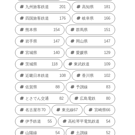
九州旅客鉄道
201
高知県
181
四国旅客鉄道
176
岐阜県
166
熊本県
154
群馬県
151
岩手県
147
岡山県
147
宮城県
140
愛媛県
129
茨城県
118
東武鉄道
109
近畿日本鉄道
108
香川県
102
佐賀県
88
予讃線
83
とさでん交通
82
広島電鉄
80
名古屋市
70
東北線
67
宮崎県
66
伊予鉄道
55
高松琴平電気鉄道
54
山陽線
54
土讃線
52