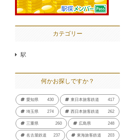
カテゴリー
駅
何かお探しですか？
愛知県
430
東日本旅客鉄道
417
埼玉県
274
西日本旅客鉄道
262
三重県
260
広島県
248
名古屋鉄道
237
東海旅客鉄道
203