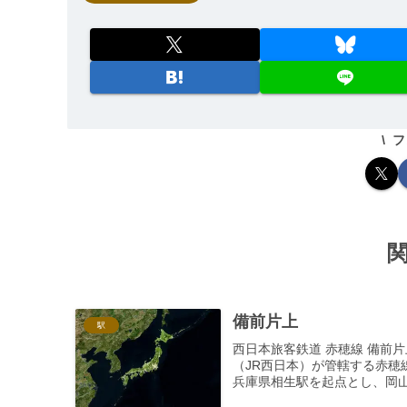
フ
備前片上
駅
西日本旅客鉄道 赤穂線 備前
（JR西日本）が管轄する赤穂
兵庫県相生駅を起点とし、岡山