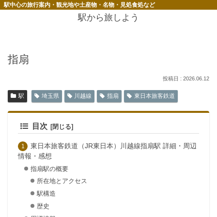
駅中心の旅行案内・観光地や土産物・名物・見処食処など
駅から旅しよう
指扇
2026.06.12
駅
埼玉県
川越線
指扇
東日本旅客鉄道
目次
東日本旅客鉄道（JR東日本）川越線指扇駅 詳細・周辺
情報・感想
指扇駅の概要
所在地とアクセス
駅構造
歴史