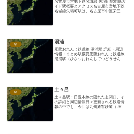
名古屋市営地下鉄名城線 矢場町駅徹底ガ
イド駅概要とアクセス名古屋市営地下鉄
名城線矢場町駅は、名古屋市中区栄三丁
目に位置する、同線の重要な駅の一つで
す。駅番号はM09。島式ホーム1面2線を
有する地下駅で、比較的規模の大きな駅
となっています。栄...
湯浦
駅
肥薩おれんじ鉄道線 湯浦駅 詳細・周辺
情報・まとめ駅概要肥薩おれんじ鉄道線
湯浦駅（ひさつおれんじてつどうせん ゆ
のうらいえき）は、熊本県葦北郡芦北町
にある肥薩おれんじ鉄道の駅です。単式
ホーム1面1線を有する地上駅であり、交
換設備はありませ...
土々呂
駅
土々呂駅：日豊本線の隠れた玄関口、そ
の詳細と周辺情報日々更新される鉄道情
報の中でも、今回は九州旅客鉄道（JR九
州）が運行する日豊本線の土々呂駅に焦
点を当て、その詳細、周辺情報、そして
訪れた際の感想などを、2000文字を超え
るボリュームで詳細...