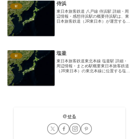
侍浜
駅
東日本旅客鉄道 八戸線 侍浜駅 詳細・周
辺情報・感想侍浜駅の概要侍浜駅は、東
日本旅客鉄道（JR東日本）が運営する八
戸線の駅です。岩手県久慈市侍浜町に位
置し、久慈駅と普代駅の間にあります。
無人駅であり、駅舎は簡素な造りです
が、周辺の自然景観と...
塩釜
駅
東日本旅客鉄道東北本線 塩釜駅 詳細・
周辺情報・まとめ駅概要東日本旅客鉄道
（JR東日本）の東北本線に位置する塩釜
駅は、宮城県塩竈市にあります。仙石線
との乗り換え駅である隣の塩釜口駅とは
異なりますのでご注意ください。駅番号
は（N11）です。か...
せる