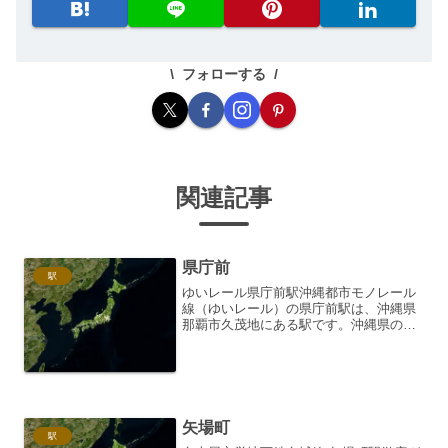
フォローする
関連記事
県庁前
駅
ゆいレール県庁前駅沖縄都市モノレール
線（ゆいレール）の県庁前駅は、沖縄県
那覇市久茂地にある駅です。沖縄県の中
枢である県庁舎や、国際通りの入り口に
位置し、ビジネスや観光の拠点として多
くの利用者でにぎわっています。概要県
庁前駅は、2003年8月...
矢場町
駅