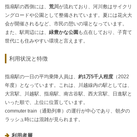
指扇駅の西側には、
荒川
が流れており、河川敷はサイクリ
ングロードや公園として整備されています。夏には花火大
会が開催されるなど、市民の憩いの場となっています。
また、駅周辺には、
緑豊かな公園
も点在しており、子育て
世代にも住みやすい環境と言えます。
利用状況と特徴
指扇駅の一日の平均乗降人員は、
約1万5千人程度
（2022
年度）となっています。これは、川越線内の駅としては、
大宮駅、川越駅、指扇駅、南古谷駅、西大宮駅、日進駅と
いった順で、上位に位置しています。
commuter train（通勤列車）の運行が中心であり、朝夕の
ラッシュ時には混雑が見られます。
利用者層