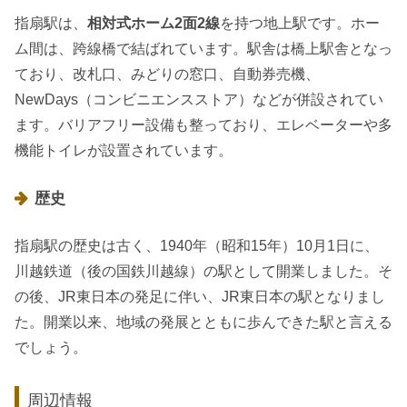
指扇駅は、
相対式ホーム2面2線
を持つ地上駅です。ホー
ム間は、跨線橋で結ばれています。駅舎は橋上駅舎となっ
ており、改札口、みどりの窓口、自動券売機、
NewDays（コンビニエンスストア）などが併設されてい
ます。バリアフリー設備も整っており、エレベーターや多
機能トイレが設置されています。
歴史
指扇駅の歴史は古く、1940年（昭和15年）10月1日に、
川越鉄道（後の国鉄川越線）の駅として開業しました。そ
の後、JR東日本の発足に伴い、JR東日本の駅となりまし
た。開業以来、地域の発展とともに歩んできた駅と言える
でしょう。
周辺情報