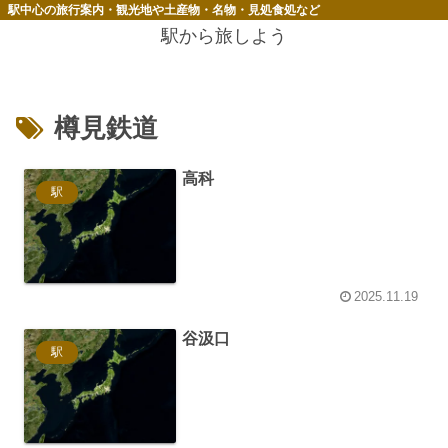
駅中心の旅行案内・観光地や土産物・名物・見処食処など
駅から旅しよう
樽見鉄道
高科
駅
2025.11.19
谷汲口
駅