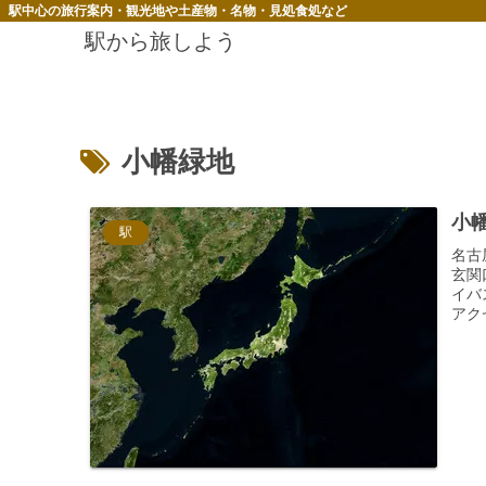
駅中心の旅行案内・観光地や土産物・名物・見処食処など
駅から旅しよう
小幡緑地
小
駅
名古
玄関
イバ
アク