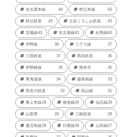
名古屋本線
44
秩父本線
43
秩父鉄道
43
土佐くろしお鉄道
43
芸備線
43
名古屋線
43
紀勢線
40
伊野線
38
リアス線
37
三陸鉄道
37
西武鉄道
36
伊勢崎線
35
熊本市
35
東海道線
34
越美南線
33
長良川鉄道
33
高山線
31
東上本線
29
後免線
29
仙石線
29
山形県
28
三岐鉄道
28
鹿児島線
28
日豊線
28
山田線
27