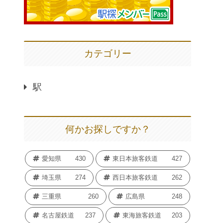
カテゴリー
駅
何かお探しですか？
愛知県
430
東日本旅客鉄道
427
埼玉県
274
西日本旅客鉄道
262
三重県
260
広島県
248
名古屋鉄道
237
東海旅客鉄道
203