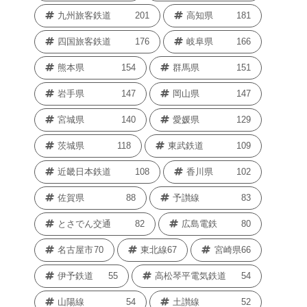
九州旅客鉄道
201
高知県
181
四国旅客鉄道
176
岐阜県
166
熊本県
154
群馬県
151
岩手県
147
岡山県
147
宮城県
140
愛媛県
129
茨城県
118
東武鉄道
109
近畿日本鉄道
108
香川県
102
佐賀県
88
予讃線
83
とさでん交通
82
広島電鉄
80
名古屋市
70
東北線
67
宮崎県
66
伊予鉄道
55
高松琴平電気鉄道
54
山陽線
54
土讃線
52