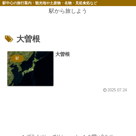
駅中心の旅行案内・観光地や土産物・名物・見処食処など
駅から旅しよう
大曽根
大曽根
駅
2025.07.24