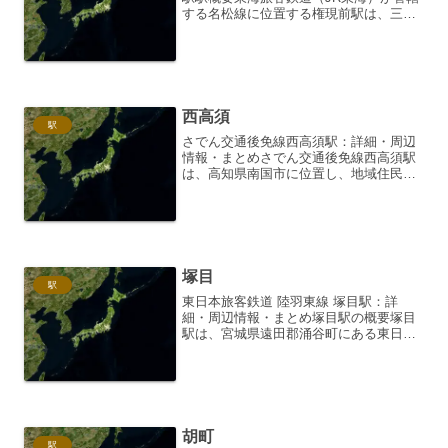
する名松線に位置する権現前駅は、三重
県松阪市に所在する無人駅です。名松線
は、松阪駅と伊勢奥津駅を結ぶローカル
線であり、沿線は豊かな自然に恵まれて
います。権現前駅は、...
西高須
駅
さでん交通後免線西高須駅：詳細・周辺
情報・まとめさでん交通後免線西高須駅
は、高知県南国市に位置し、地域住民の
生活を支える重要な駅です。ここでは、
西高須駅の基本的な情報から、周辺の魅
力、そして利用者からの声などをまと
め、この駅の多角的な姿をご...
塚目
駅
東日本旅客鉄道 陸羽東線 塚目駅：詳
細・周辺情報・まとめ塚目駅の概要塚目
駅は、宮城県遠田郡涌谷町にある東日本
旅客鉄道（JR東日本）の鉄道駅です。陸
羽東線に属し、小牛田駅と古川駅の間に
位置しています。1930年（昭和5年）12
月10日に開業し...
胡町
駅