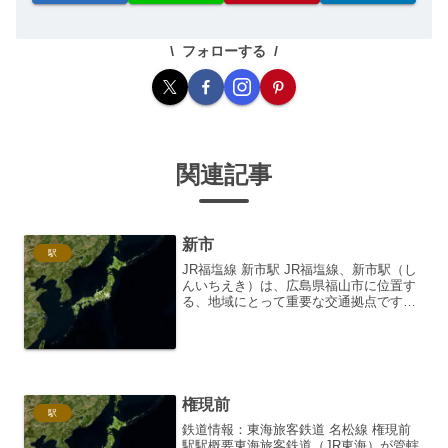
フォローする
関連記事
新市
駅
JR福塩線 新市駅 JR福塩線、新市駅（し
んいちえき）は、広島県福山市に位置す
る、地域にとって重要な交通拠点です。
単線非電化の福塩線において、主要駅の
一つとして機能しており、周辺地域住民
の生活を支えています。駅の概要 新市駅
は、1917年（...
権現前
駅
鉄道情報：東海旅客鉄道 名松線 権現前
駅駅概要東海旅客鉄道（JR東海）が管轄