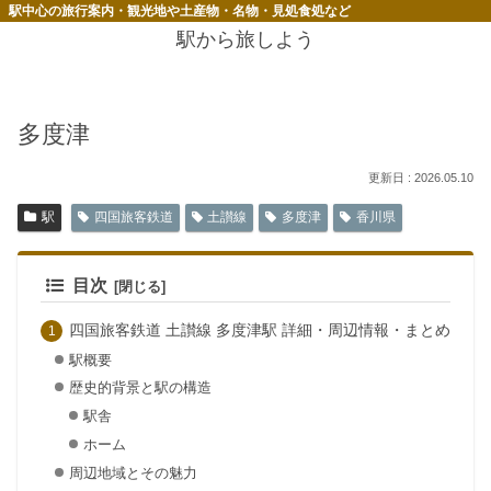
駅中心の旅行案内・観光地や土産物・名物・見処食処など
駅から旅しよう
多度津
2026.05.10
駅
四国旅客鉄道
土讃線
多度津
香川県
目次
四国旅客鉄道 土讃線 多度津駅 詳細・周辺情報・まとめ
駅概要
歴史的背景と駅の構造
駅舎
ホーム
周辺地域とその魅力