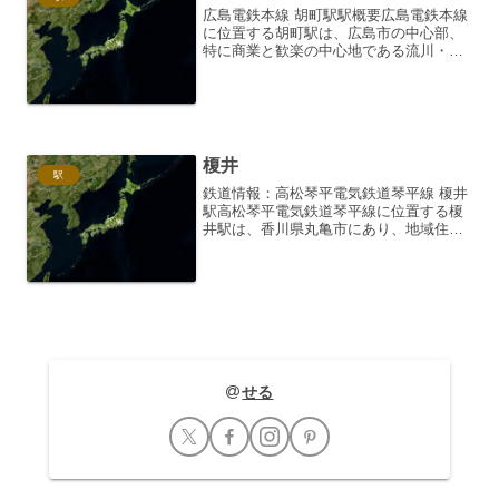
広島電鉄本線 胡町駅駅概要広島電鉄本線
に位置する胡町駅は、広島市の中心部、
特に商業と歓楽の中心地である流川・薬
研堀エリアの玄関口として機能する極め
て重要な電停です。JR広島駅からは紙屋
町方面へ向かう電車で約10分、平和記念
公園方面からは約5...
榎井
駅
鉄道情報：高松琴平電気鉄道琴平線 榎井
駅高松琴平電気鉄道琴平線に位置する榎
井駅は、香川県丸亀市にあり、地域住民
の生活を支える重要な交通拠点です。こ
の駅は、単に電車が発着する場所という
だけでなく、その周辺環境や駅の持つ雰
囲気が、訪れる人々に独...
せる