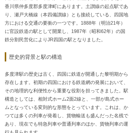
香川県仲多度郡多度津町にあります。土讃線の起点駅であ
り、瀬戸大橋線（本四備讃線）とも接続している、四国地
方における交通の要衝の一つです。1888年（明治21年）
に官設鉄道の駅として開業し、1987年（昭和62年）の国
鉄分割民営化によりJR四国の駅となりました。
歴史的背景と駅の構造
多度津駅の歴史は古く、四国に鉄道が開通した黎明期から
存在します。初期の四国における鉄道網の発展において、
その地理的な利便性から重要な役割を担ってきました。駅
構造としては、相対式ホーム2面2線と、一部が島式ホー
ムとなっている変則的な形態をとっています。これは、か
つては多くの列車が発着し、貨物輸送も盛んだった名残で
あり、現在でも特急列車や普通列車のほか、貨物列車の運
行も見られます。